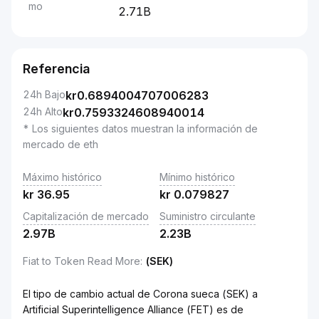
mo
2.71B
Referencia
24h Bajo
kr
0.6894004707006283
24h Alto
kr
0.7593324608940014
* Los siguientes datos muestran la información de
mercado de eth
Máximo histórico
Mínimo histórico
kr
36.95
kr
0.079827
Capitalización de mercado
Suministro circulante
2.97B
2.23B
Fiat to Token Read More
:
(SEK)
El tipo de cambio actual de Corona sueca (SEK) a
Artificial Superintelligence Alliance (FET) es de