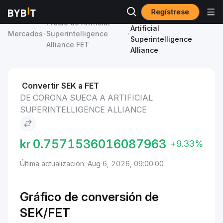
Regístrese
Corona sueca to
Precio de Artificial
Artificial
Mercados
Superintelligence
Superintelligence
Alliance FET
Alliance
Convertir SEK a FET
DE CORONA SUECA A ARTIFICIAL
SUPERINTELLIGENCE ALLIANCE
kr
0.7571536016087963
+9.33%
Última actualización: Aug 6, 2026, 09:00:00
Gráfico de conversión de
SEK/FET