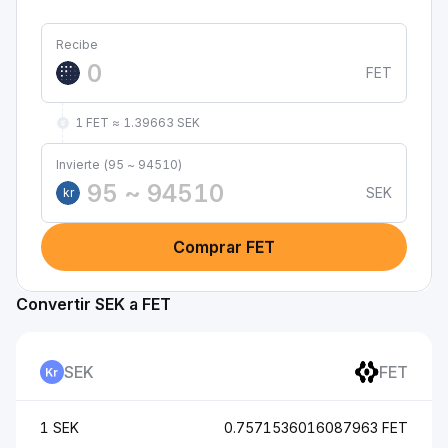
Recibe
FET
1 FET ≈ 1.39663 SEK
Invierte (95 ~ 94510)
SEK
kr
Comprar FET
Convertir SEK a FET
SEK
FET
1 SEK
0.7571536016087963 FET