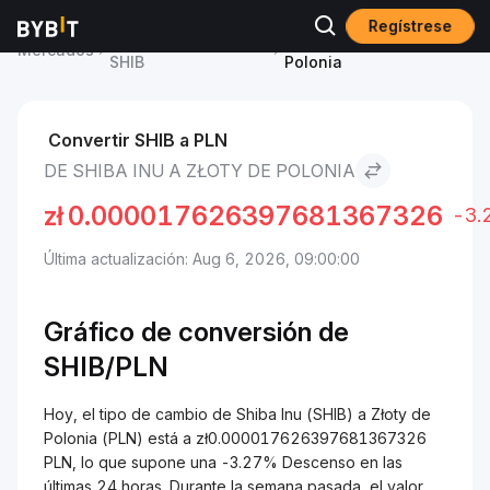
Regístrese
Precio de Shiba Inu
Shiba Inu to Złoty de
Mercados
SHIB
Polonia
Convertir SHIB a PLN
DE SHIBA INU A ZŁOTY DE POLONIA
zł
0.000017626397681367326
-3.
Última actualización: Aug 6, 2026, 09:00:00
Gráfico de conversión de
SHIB/
PLN
Hoy, el tipo de cambio de Shiba Inu (SHIB) a Złoty de
Polonia (PLN) está a zł0.000017626397681367326
PLN, lo que supone una -3.27% Descenso en las
últimas 24 horas. Durante la semana pasada, el valor