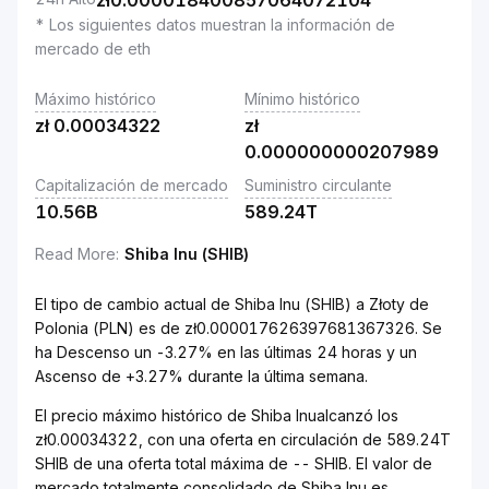
zł
0.000018400857064072104
* Los siguientes datos muestran la información de
mercado de eth
Máximo histórico
Mínimo histórico
zł
0.00034322
zł
0.000000000207989
Capitalización de mercado
Suministro circulante
10.56B
589.24T
Read More
:
Shiba Inu (SHIB)
El tipo de cambio actual de Shiba Inu (SHIB) a Złoty de
Polonia (PLN) es de zł0.000017626397681367326. Se
ha Descenso un -3.27% en las últimas 24 horas y un
Ascenso de +3.27% durante la última semana.
El precio máximo histórico de Shiba Inualcanzó los
zł0.00034322, con una oferta en circulación de 589.24T
SHIB de una oferta total máxima de -- SHIB. El valor de
mercado totalmente consolidado de Shiba Inu es