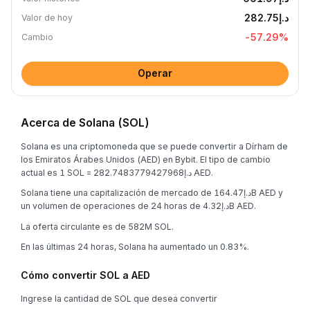
د.إ282.75
Valor de hoy
-57.29
%
Cambio
Operar
Acerca de Solana (SOL)
Solana es una criptomoneda que se puede convertir a Dírham de
los Emiratos Árabes Unidos (AED) en Bybit. El tipo de cambio
actual es 1 SOL = د.إ282.7483779427968 AED.
Solana tiene una capitalización de mercado de د.إ164.47B AED y
un volumen de operaciones de 24 horas de د.إ4.32B AED.
La oferta circulante es de 582M SOL.
En las últimas 24 horas, Solana ha aumentado un 0.83%.
Cómo convertir SOL a AED
Ingrese la cantidad de SOL que desea convertir