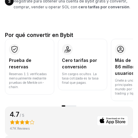
Regístrate para obtener una cuenta de Bybit gratis y convertir,
3
comprar, vender u operar SOL con
cero tarifas por conversión
.
Por qué convertir en Bybit
Prueba de
Cero tarifas por
Más de
reservas
conversión
86 millone
usuarios
Reservas 1:1 verificadas
Sin cargos ocultos. La
mensualmente mediante
tasa cotizada es la tasa
Únete a uno de
pruebas de Merkle on-
final que pagas.
principales ex
chain.
mundo por vol
trading y liqui
4.7
/ 5
47K Reviews