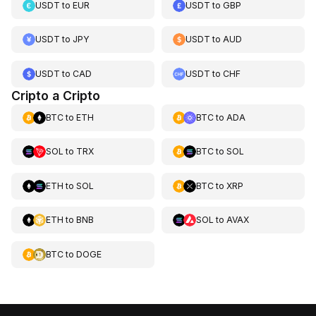
USDT
to
EUR
USDT
to
GBP
USDT
to
JPY
USDT
to
AUD
USDT
to
CAD
USDT
to
CHF
Cripto a Cripto
BTC
to
ETH
BTC
to
ADA
SOL
to
TRX
BTC
to
SOL
ETH
to
SOL
BTC
to
XRP
ETH
to
BNB
SOL
to
AVAX
BTC
to
DOGE