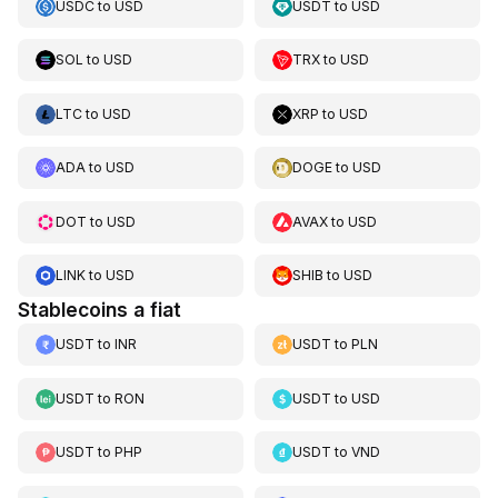
USDC
to
USD
USDT
to
USD
SOL
to
USD
TRX
to
USD
LTC
to
USD
XRP
to
USD
ADA
to
USD
DOGE
to
USD
DOT
to
USD
AVAX
to
USD
LINK
to
USD
SHIB
to
USD
Stablecoins a fiat
USDT
to
INR
USDT
to
PLN
USDT
to
RON
USDT
to
USD
USDT
to
PHP
USDT
to
VND