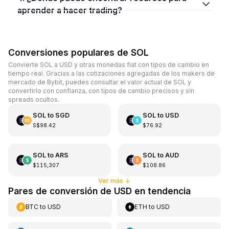
aprender a hacer trading?
Conversiones populares de SOL
Convierte SOL a USD y otras monedas fiat con tipos de cambio en
tiempo real. Gracias a las cotizaciones agregadas de los makers de
mercado de Bybit, puedes consultar el valor actual de SOL y
convertirlo con confianza, con tipos de cambio precisos y sin
spreads ocultos.
SOL
to
SGD
SOL
to
USD
S$98.42
$76.92
SOL
to
ARS
SOL
to
AUD
$115,307
$108.86
Ver más
↓
Pares de conversión de USD en tendencia
BTC
to
USD
ETH
to
USD