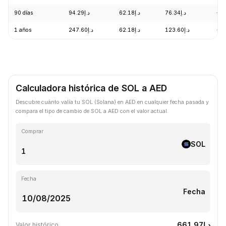
90 días
د.إ94.29
د.إ62.18
د.إ76.34
+1
1 años
د.إ247.60
د.إ62.18
د.إ123.60
-5
Calculadora histórica de SOL a AED
Descubre cuánto valía tu SOL (Solana) en AED en cualquier fecha pasada y
compara el tipo de cambio de SOL a AED con el valor actual.
Comprar
SOL
Fecha
Fecha
د.إ661.97
Valor histórico