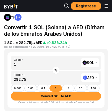
Regístrese
Inicio
SOL to AED
Convertir 1 SOL (Solana) a AED (Dírham
de los Emiratos Árabes Unidos)
1 SOL ≈ د.إ282.75 AED
▲
+0.83%
24h
Última actualización
：
2026/08/10 07:29
(
GMT+0
)
Gastar
SOL
Recibir ~
AED
0.001
0.01
0.1
1
5
10
100
Convert SOL to AED
Cero comisiones · más de 350 criptos · más de 40 monedas fiat