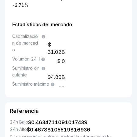
-2.71%.
Estadísticas del mercado
Capitalizació
n de mercad
o
31.02B
Volumen 24H
0
Suministro cir
culante
94.89B
Suministro máximo
--
Referencia
24h Bajo
$
0.4634711091017439
24h Alto
$
0.46788105519816936
* Los siguientes datos muestran la información de