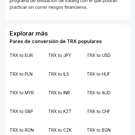
programa de simulación de trading con el que podrán
practicar sin correr riesgos financieros.
Explorar más
Pares de conversión de TRX populares
TRX to EUR
TRX to JPY
TRX to USD
TRX to PLN
TRX to ILS
TRX to HUF
TRX to MYR
TRX to INR
TRX to AUD
TRX to GBP
TRX to KZT
TRX to CHF
TRX to RON
TRX to CZK
TRX to BGN