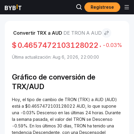
Regístrese
Mercados
Precio de TRON TRX
TRON to AUD
Convertir TRX a AUD
DE TRON A AUD
$
0.4657472103128022
-0.03%
Última actualización: Aug 6, 2026, 22:00:00
Gráfico de conversión de
TRX/
AUD
Hoy, el tipo de cambio de TRON (TRX) a AUD (AUD)
está a $0.4657472103128022 AUD, lo que supone
una -0.03% Descenso en las últimas 24 horas. Durante
la semana pasada, el valor del TRON se Descenso
-0.59%. En los últimos 30 días, TRON ha tenido una
tendencia Descendente, con una Descensodel