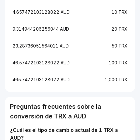
4.657472103128022 AUD
10 TRX
9.314944206256044 AUD
20 TRX
23.28736051564011 AUD
50 TRX
46.57472103128022 AUD
100 TRX
465.7472103128022 AUD
1,000 TRX
Preguntas frecuentes sobre la
conversión de
TRX
a
AUD
¿Cuál es el tipo de cambio actual de 1
TRX
a
AUD
?