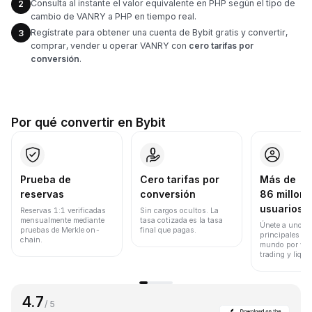
Consulta al instante el valor equivalente en PHP según el tipo de
2
cambio de VANRY a PHP en tiempo real.
Regístrate para obtener una cuenta de Bybit gratis y convertir,
3
comprar, vender u operar VANRY con
cero tarifas por
conversión
.
Por qué convertir en Bybit
Prueba de
Cero tarifas por
Más de
reservas
conversión
86 millone
usuarios
Reservas 1:1 verificadas
Sin cargos ocultos. La
mensualmente mediante
tasa cotizada es la tasa
Únete a uno de
pruebas de Merkle on-
final que pagas.
principales ex
chain.
mundo por vol
trading y liqui
4.7
/ 5