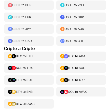
USDT
to
PHP
USDT
to
VND
USDT
to
EUR
USDT
to
GBP
USDT
to
JPY
USDT
to
AUD
USDT
to
CAD
USDT
to
CHF
Cripto a Cripto
BTC
to
ETH
BTC
to
ADA
SOL
to
TRX
BTC
to
SOL
ETH
to
SOL
BTC
to
XRP
ETH
to
BNB
SOL
to
AVAX
BTC
to
DOGE