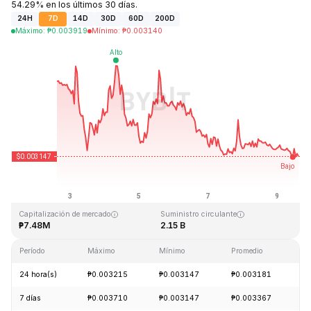
54.29% en los últimos 30 días.
24H
7D
14D
30D
60D
200D
Máximo
:
₱
0.003919
Mínimo
:
₱
0.003140
Última actualización: 2026-08-09, 14:17 GMT+0
Máximo histórico
Mínimo histórico
₱0.372326
₱0.002839
Capitalización de mercado
Suministro circulante
₱7.48M
2.15 B
Período
Máximo
Mínimo
Promedio
C
24 hora(s)
₱0.003215
₱0.003147
₱0.003181
-
7 días
₱0.003710
₱0.003147
₱0.003367
-