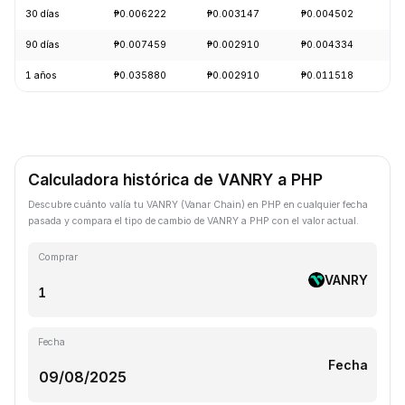
30 días
₱0.006222
₱0.003147
₱0.004502
-
90 días
₱0.007459
₱0.002910
₱0.004334
-
1 años
₱0.035880
₱0.002910
₱0.011518
-
Calculadora histórica de VANRY a PHP
Descubre cuánto valía tu VANRY (Vanar Chain) en PHP en cualquier fecha
pasada y compara el tipo de cambio de VANRY a PHP con el valor actual.
Comprar
VANRY
Fecha
Fecha