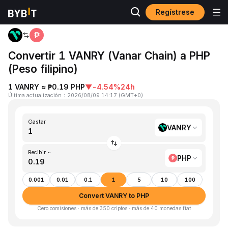
Regístrese
Inicio
VANRY to PHP
Convertir 1 VANRY (Vanar Chain) a PHP
(Peso filipino)
1 VANRY ≈ ₱0.19 PHP
▼
-4.54%
24h
Última actualización
：
2026/08/09 14:17
(
GMT+0
)
Gastar
VANRY
Recibir ~
PHP
0.001
0.01
0.1
1
5
10
100
Convert VANRY to PHP
Cero comisiones · más de 350 criptos · más de 40 monedas fiat