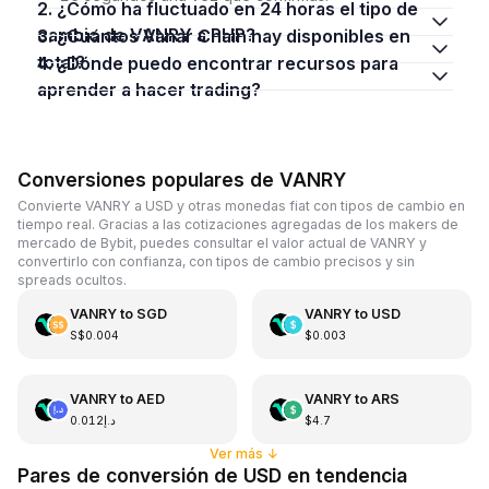
2. ¿Cómo ha fluctuado en 24 horas el tipo de
cambio de VANRY a PHP?
3. ¿Cuántos Vanar Chain hay disponibles en
total?
4. ¿Dónde puedo encontrar recursos para
aprender a hacer trading?
Conversiones populares de VANRY
Convierte VANRY a USD y otras monedas fiat con tipos de cambio en
tiempo real. Gracias a las cotizaciones agregadas de los makers de
mercado de Bybit, puedes consultar el valor actual de VANRY y
convertirlo con confianza, con tipos de cambio precisos y sin
spreads ocultos.
VANRY
to
SGD
VANRY
to
USD
S$0.004
$0.003
VANRY
to
AED
VANRY
to
ARS
د.إ0.012
$4.7
Ver más
↓
Pares de conversión de USD en tendencia