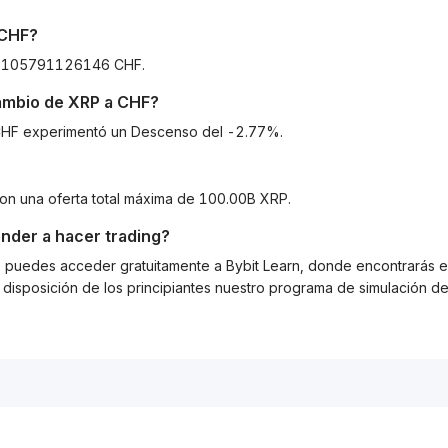
CHF
?
420105791126146 CHF.
cambio de
XRP
a
CHF
?
a CHF experimentó un Descenso del -2.77%.
con una oferta total máxima de 100.00B XRP.
nder a hacer trading?
g, puedes acceder gratuitamente a Bybit Learn, donde encontrarás es
isposición de los principiantes nuestro programa de simulación de 