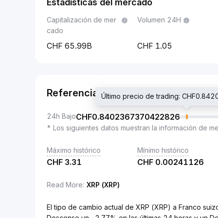
Estadísticas del mercado
Capitalización de mer
Volumen 24H
cado
65.99B
1.05
Referencia
Último precio de trading: CHF0.8
24h Bajo
CHF
0.8402367370422826
* Los siguientes datos muestran la información de m
Máximo histórico
Mínimo histórico
CHF
3.31
CHF
0.00241126
Read More
:
XRP (XRP)
El tipo de cambio actual de XRP (XRP) a Franco s
Descenso un -2.77% en las últimas 24 horas y un D