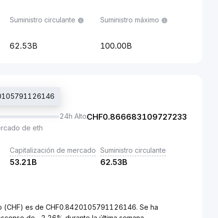
Suministro circulante
Suministro máximo
62.53B
100.00B
420105791126146
24h Alto
CHF
0.866683109727233
ercado de eth
Capitalización de mercado
Suministro circulante
53.21B
62.53B
uizo (CHF) es de CHF0.8420105791126146. Se ha
escenso de -2.26% durante la última semana.