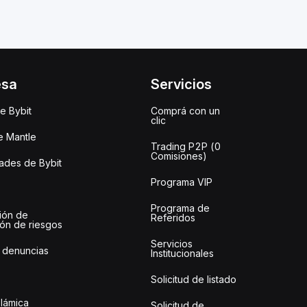
esa
Servicios
e Bybit
Comprá con un
clic
e Mantle
Trading P2P (0
Comisiones)
des de Bybit
Programa VIP
Programa de
ión de
Referidos
ión de riesgos
Servicios
 denuncias
Institucionales
Solicitud de listado
slámica
Solicitud de