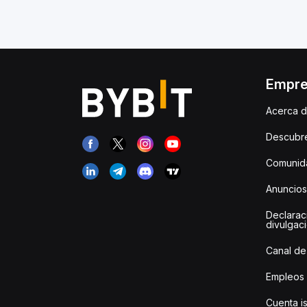
Empr
Acerca d
Descubr
Comunida
Anuncios
Declarac
divulgac
Canal de
Empleos
Cuenta i