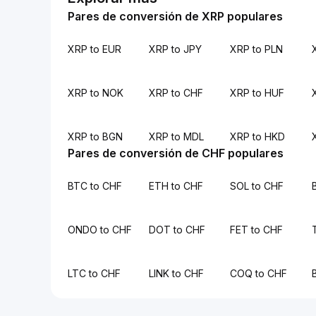
Pares de conversión de XRP populares
XRP to EUR
XRP to JPY
XRP to PLN
XRP to NOK
XRP to CHF
XRP to HUF
XRP to BGN
XRP to MDL
XRP to HKD
Pares de conversión de CHF populares
BTC to CHF
ETH to CHF
SOL to CHF
ONDO to CHF
DOT to CHF
FET to CHF
LTC to CHF
LINK to CHF
COQ to CHF