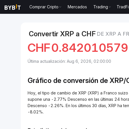
Comprar Cripto
Mercados
Trading
TradFi
Mercados
Precio de XRP XRP
XRP to Franco suizo
Convertir XRP a CHF
DE XRP A F
CHF
0.84201057
Última actualización: Aug 6, 2026, 02:00:00
Gráfico de conversión de
XRP/
Hoy, el tipo de cambio de XRP (XRP) a Franco sui
supone una -2.77% Descenso en las últimas 24 horas
Descenso -2.26%. En los últimos 30 días, XRP ha t
-8.02%.