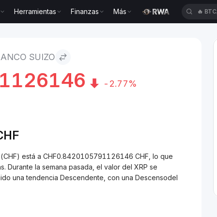
Herramientas
Finanzas
Más
🔥
BTC
RANCO SUIZO
91126146
-2.77%
CHF
zo (CHF) está a CHF0.8420105791126146 CHF, lo que
. Durante la semana pasada, el valor del XRP se
enido una tendencia Descendente, con una Descensodel