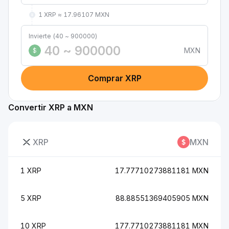
1 XRP ≈ 17.96107 MXN
Invierte (40 ~ 900000)
MXN
$
Comprar XRP
Convertir XRP a MXN
XRP
MXN
1 XRP
17.77710273881181 MXN
5 XRP
88.88551369405905 MXN
10 XRP
177.7710273881181 MXN