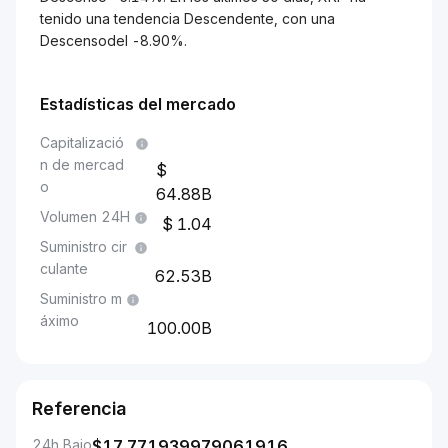
tenido una tendencia Descendente, con una
Descensodel -8.90%.
Estadísticas del mercado
Capitalizació
n de mercad
o
64.88B
Volumen 24H
1.04
Suministro cir
culante
62.53B
Suministro m
áximo
100.00B
Referencia
24h Bajo
$
17.771939979061916