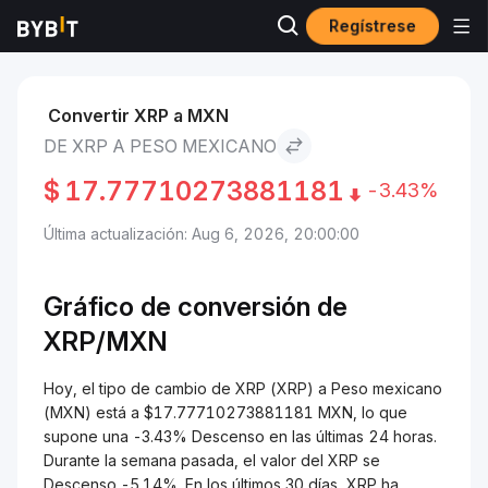
Regístrese
Mercados
Precio de XRP XRP
XRP to Peso mexicano
Convertir XRP a MXN
DE XRP A PESO MEXICANO
$
17.77710273881181
-3.43%
Última actualización: Aug 6, 2026, 20:00:00
Gráfico de conversión de
XRP/
MXN
Hoy, el tipo de cambio de XRP (XRP) a Peso mexicano
(MXN) está a $17.77710273881181 MXN, lo que
supone una -3.43% Descenso en las últimas 24 horas.
Durante la semana pasada, el valor del XRP se
Descenso -5.14%. En los últimos 30 días, XRP ha