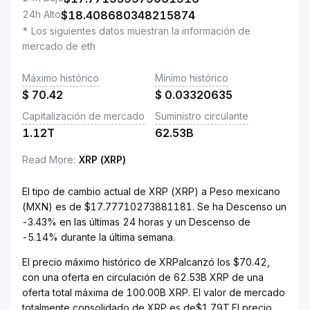
24h Alto
$
18.408680348215874
* Los siguientes datos muestran la información de
mercado de eth
Máximo histórico
Mínimo histórico
$
70.42
$
0.03320635
Capitalización de mercado
Suministro circulante
1.12T
62.53B
Read More
:
XRP (XRP)
El tipo de cambio actual de XRP (XRP) a Peso mexicano
(MXN) es de $17.77710273881181. Se ha Descenso un
-3.43% en las últimas 24 horas y un Descenso de
-5.14% durante la última semana.
El precio máximo histórico de XRPalcanzó los $70.42,
con una oferta en circulación de 62.53B XRP de una
oferta total máxima de 100.00B XRP. El valor de mercado
totalmente consolidado de XRP es de$1.79T.El precio