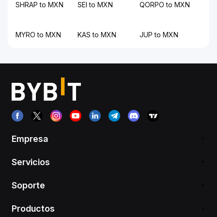
SHRAP to MXN
SEI to MXN
QORPO to MXN
MYRO to MXN
KAS to MXN
JUP to MXN
Empresa
Servicios
Soporte
Productos