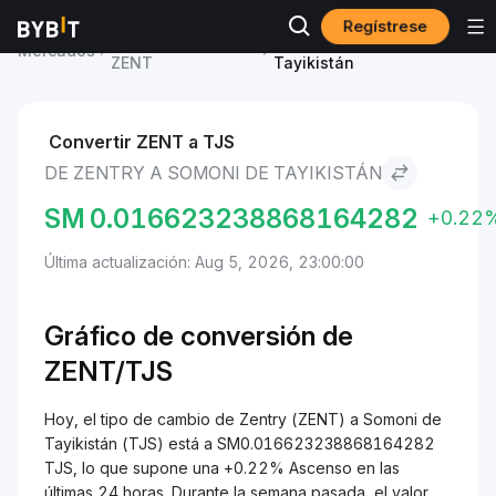
Regístrese
Precio de Zentry
Zentry to Somoni de
Mercados
ZENT
Tayikistán
Convertir ZENT a TJS
DE ZENTRY A SOMONI DE TAYIKISTÁN
SM
0.016623238868164282
+0.22
Última actualización: Aug 5, 2026, 23:00:00
Gráfico de conversión de
ZENT/
TJS
Hoy, el tipo de cambio de Zentry (ZENT) a Somoni de
Tayikistán (TJS) está a SM0.016623238868164282
TJS, lo que supone una +0.22% Ascenso en las
últimas 24 horas. Durante la semana pasada, el valor