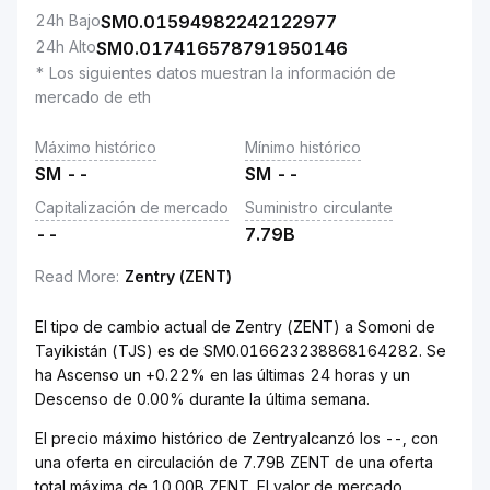
24h Bajo
SM
0.01594982242122977
24h Alto
SM
0.017416578791950146
* Los siguientes datos muestran la información de
mercado de eth
Máximo histórico
Mínimo histórico
SM
--
SM
--
Capitalización de mercado
Suministro circulante
--
7.79B
Read More
:
Zentry (ZENT)
El tipo de cambio actual de Zentry (ZENT) a Somoni de
Tayikistán (TJS) es de SM0.016623238868164282. Se
ha Ascenso un +0.22% en las últimas 24 horas y un
Descenso de 0.00% durante la última semana.
El precio máximo histórico de Zentryalcanzó los --, con
una oferta en circulación de 7.79B ZENT de una oferta
total máxima de 10.00B ZENT. El valor de mercado