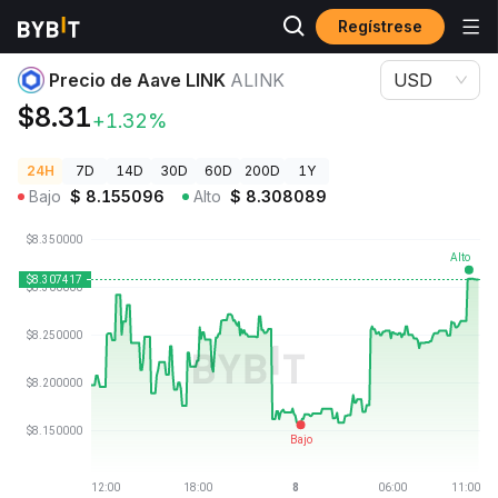
Regístrese
Precios de Criptomonedas
Precio de Aave LINK ALINK
Precio de Aave LINK
ALINK
USD
$8.31
+1.32%
24H
7D
14D
30D
60D
200D
1Y
Bajo
$
8.155096
Alto
$
8.308089