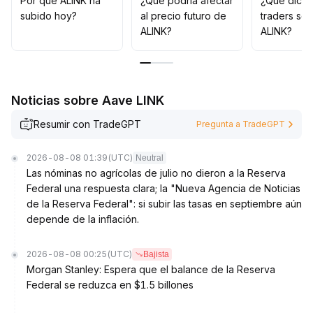
Por qué ALINK ha
¿Qué podría afectar
¿Qué dicen
188 dólares, esto podría considerarse la confirmación
subido hoy?
al precio futuro de
traders so
de un punto de inflexión emocional, permitiendo que la
ALINK?
ALINK?
fuerza compradora domine la tendencia de corto plazo
.
Se recomienda observar el acompañamiento de
volumen y la entrada de compras tras el quiebre
.
Si el soporte se rompe, existe riesgo de retroceso por
Noticias sobre Aave LINK
debajo de 0
.
152 dólares, por lo que es conveniente mantener una
Resumir con TradeGPT
Pregunta a TradeGPT
gestión defensiva del posicionamiento
.
2026-08-08 01:39
(UTC)
Neutral
Las nóminas no agrícolas de julio no dieron a la Reserva
Federal una respuesta clara; la "Nueva Agencia de Noticias
de la Reserva Federal": si subir las tasas en septiembre aún
depende de la inflación.
2026-08-08 00:25
(UTC)
Bajista
Morgan Stanley: Espera que el balance de la Reserva
Federal se reduzca en $1.5 billones