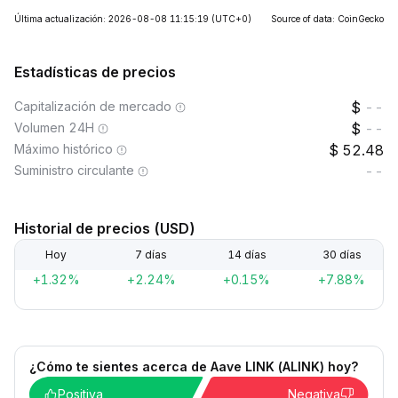
Última actualización: 2026-08-08 11:15:19
(UTC+0)
Source of data: CoinGecko
Estadísticas de precios
Capitalización de mercado
--
Volumen 24H
--
Máximo histórico
52.48
Suministro circulante
--
Historial de precios (USD)
Hoy
7 días
14 días
30 días
+1.32%
+2.24%
+0.15%
+7.88%
¿Cómo te sientes acerca de Aave LINK (ALINK) hoy?
Positiva
Negativa