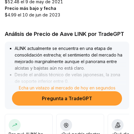
$52.48 el 9 de may de 2021
Precio más bajo y fecha
$4.99 el 10 de jun de 2023
Análisis de Precio de Aave LINK por TradeGPT
ALINK actualmente se encuentra en una etapa de
consolidación estrecha; el sentimiento del mercado ha
mejorado marginalmente aunque el panorama entre
alcistas y bajistas aún no está claro
.
Desde el análisis técnico de velas japonesas, la zona
de soporte inferior entre 0
.
162 y 0
Echa un vistazo al mercado de hoy en segundos
.
168 dólares ha demostrado ser efectiva en varias
Pregunta a TradeGPT
ocasiones, mientras la resistencia primaria se encuentra
entre 0
.
183 y 0
.
188 dólares
.
Si en el futuro el precio rompe con volumen la marca
de 0
.