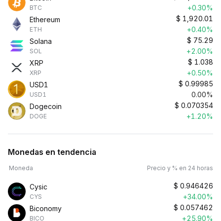
+0.30%
BTC
$
1,920.01
Ethereum
+0.40%
ETH
$
75.29
Solana
+2.00%
SOL
$
1.038
XRP
+0.50%
XRP
$
0.99985
USD1
0.00%
USD1
$
0.070354
Dogecoin
+1.20%
DOGE
Monedas en tendencia
Moneda
Precio y % en 24 horas
$
0.946426
Cysic
+34.00%
CYS
$
0.057462
Biconomy
+25.90%
BICO