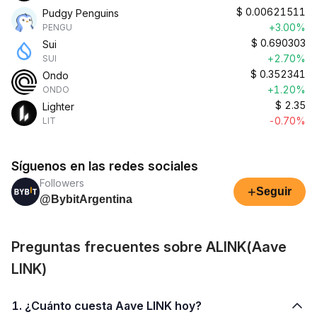
$
0.00621511
Pudgy Penguins
+3.00%
PENGU
$
0.690303
Sui
+2.70%
SUI
$
0.352341
Ondo
+1.20%
ONDO
$
2.35
Lighter
-0.70%
LIT
Síguenos en las redes sociales
Followers
+
Seguir
@BybitArgentina
Preguntas frecuentes sobre ALINK(Aave
LINK)
1. ¿Cuánto cuesta Aave LINK hoy?