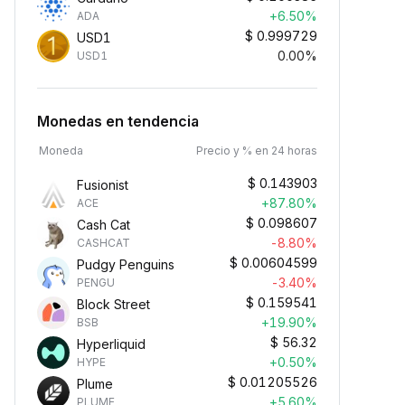
+6.50%
ADA
$
0.999729
USD1
0.00%
USD1
Monedas en tendencia
Moneda
Precio y % en 24 horas
$
0.143903
Fusionist
+87.80%
ACE
$
0.098607
Cash Cat
-8.80%
CASHCAT
$
0.00604599
Pudgy Penguins
-3.40%
PENGU
$
0.159541
Block Street
+19.90%
BSB
$
56.32
Hyperliquid
+0.50%
HYPE
$
0.01205526
Plume
+5.60%
PLUME