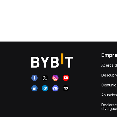
Empr
Acerca d
Descubr
Comunida
Anuncios
Declarac
divulgac