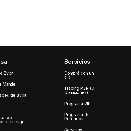
esa
Servicios
e Bybit
Comprá con un
clic
e Mantle
Trading P2P (0
Comisiones)
des de Bybit
Programa VIP
Programa de
ión de
Referidos
ión de riesgos
Servicios