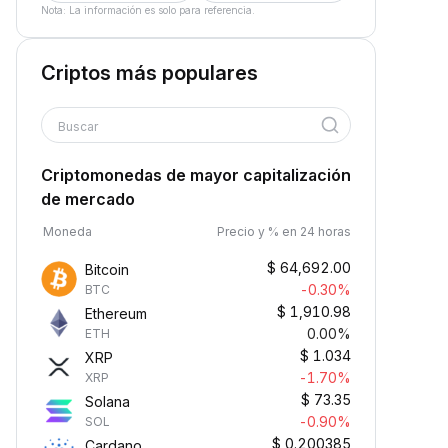
Nota: La información es solo para referencia.
Criptos más populares
Buscar
Criptomonedas de mayor capitalización
de mercado
Moneda
Precio y % en 24 horas
$
64,692.00
Bitcoin
-0.30%
BTC
$
1,910.98
Ethereum
0.00%
ETH
$
1.034
XRP
-1.70%
XRP
$
73.35
Solana
-0.90%
SOL
$
0.200385
Cardano