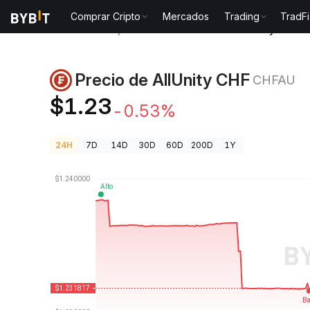
Comprar Cripto
Mercados
Trading
TradFi
Precios de Criptomonedas
Precio de AllUnity CHF 
Precio de AllUnity CHF
CHFAU
$1.23
-0.53%
24H
7D
14D
30D
60D
200D
1Y