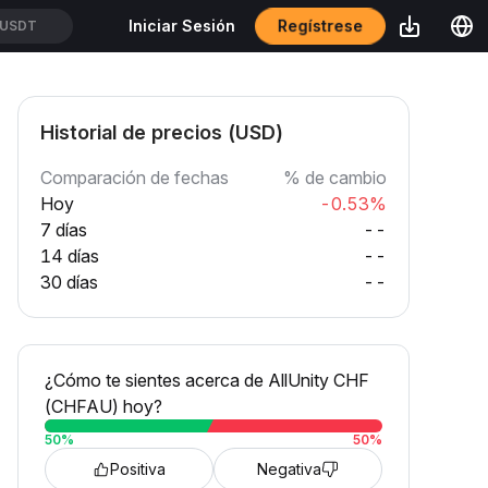
Regístrese
Iniciar Sesión
USDT
Historial de precios (USD)
Comparación de fechas
% de cambio
Hoy
-0.53%
7 días
--
14 días
--
30 días
--
¿Cómo te sientes acerca de AllUnity CHF
(CHFAU) hoy?
50
%
50
%
Positiva
Negativa