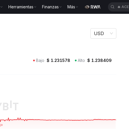
Herramientas
Finanzas
Más
🔥
ACE
CHFAU
USD
Bajo
$
1.231578
Alto
$
1.238409