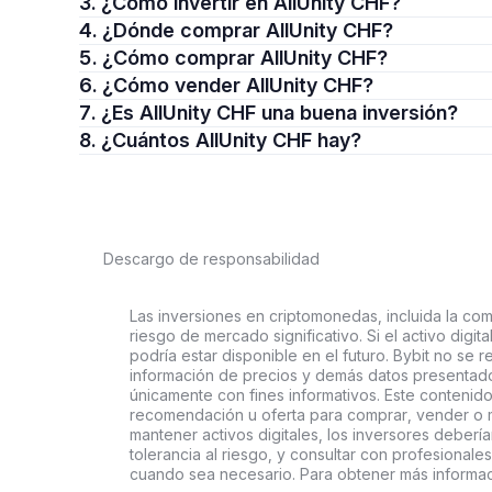
3. ¿Cómo invertir en AllUnity CHF?
4. ¿Dónde comprar AllUnity CHF?
5. ¿Cómo comprar AllUnity CHF?
6. ¿Cómo vender AllUnity CHF?
7. ¿Es AllUnity CHF una buena inversión?
8. ¿Cuántos AllUnity CHF hay?
Descargo de responsabilidad
Las inversiones en criptomonedas, incluida la comp
riesgo de mercado significativo. Si el activo digi
podría estar disponible en el futuro. Bybit no se r
información de precios y demás datos presentado
únicamente con fines informativos. Este contenido
recomendación u oferta para comprar, vender o ma
mantener activos digitales, los inversores deberí
tolerancia al riesgo, y consultar con profesionales
cuando sea necesario. Para obtener más informaci