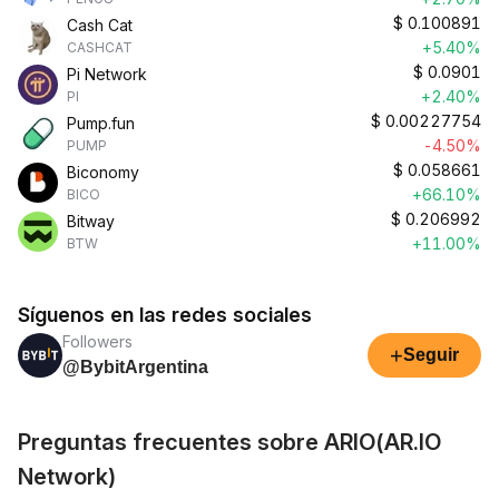
$
0.100891
Cash Cat
+5.40%
CASHCAT
$
0.0901
Pi Network
+2.40%
PI
$
0.00227754
Pump.fun
-4.50%
PUMP
$
0.058661
Biconomy
+66.10%
BICO
$
0.206992
Bitway
+11.00%
BTW
Síguenos en las redes sociales
Followers
+
Seguir
@BybitArgentina
Preguntas frecuentes sobre ARIO(AR.IO
Network)