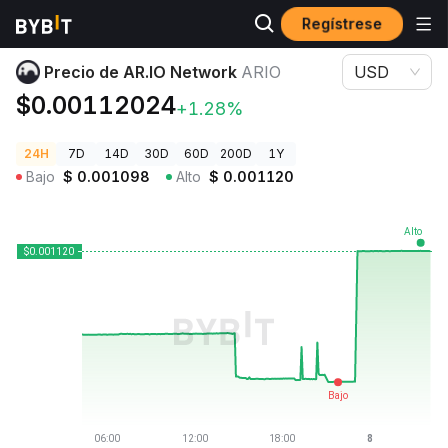
Regístrese
Precios de Criptomonedas
Precio de AR.IO Network ARIO
Precio de AR.IO Network
ARIO
USD
$0.00112024
+1.28%
24H
7D
14D
30D
60D
200D
1Y
Bajo
$
0.001098
Alto
$
0.001120