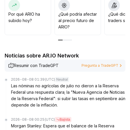
2,15~2,20 dólares), ARIO podría iniciar una nueva
etapa alcista; en caso contrario, si pierde el soporte del
rango inferior (zona de 1,95~2,00 dólares), se debe
Por qué ARIO ha
¿Qué podría afectar
¿Qué dicen
estar atento al riesgo de una corrección mayor
.
subido hoy?
al precio futuro de
traders so
Se sugiere a los inversores operar en el rango a corto
ARIO?
plazo, estar alertas ante falsas rupturas y prestar
especial atención al impacto de eventos externos de
riesgo sobre el sentimiento
.
Noticias sobre AR.IO Network
Resumir con TradeGPT
Pregunta a TradeGPT
2026-08-08 01:39
(UTC)
Neutral
Las nóminas no agrícolas de julio no dieron a la Reserva
Federal una respuesta clara; la "Nueva Agencia de Noticias
de la Reserva Federal": si subir las tasas en septiembre aún
depende de la inflación.
2026-08-08 00:25
(UTC)
Bajista
Morgan Stanley: Espera que el balance de la Reserva