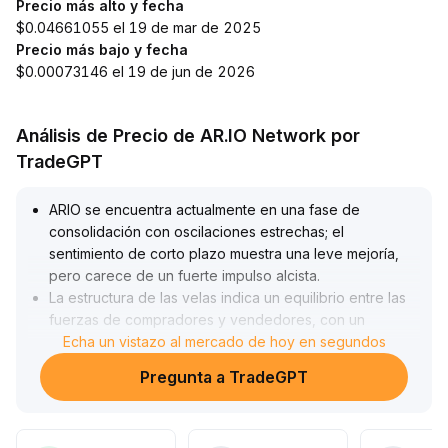
Precio más alto y fecha
$0.04661055 el 19 de mar de 2025
Precio más bajo y fecha
$0.00073146 el 19 de jun de 2026
Análisis de Precio de AR.IO Network por
TradeGPT
ARIO se encuentra actualmente en una fase de
consolidación con oscilaciones estrechas; el
sentimiento de corto plazo muestra una leve mejoría,
pero carece de un fuerte impulso alcista
.
La estructura de las velas indica un equilibrio entre las
fuerzas de compradores y vendedores, con un
volumen de operaciones bajo y predominancia de
Echa un vistazo al mercado de hoy en segundos
actitudes de espera en el mercado
.
Pregunta a TradeGPT
Si posteriormente se produce una ruptura efectiva con
aumento de volumen por encima de la resistencia
superior del rango (se recomienda vigilar la zona de