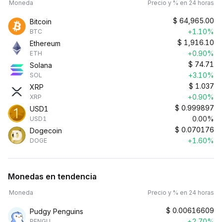
Moneda
Precio y % en 24 horas
$
64,965.00
Bitcoin
+1.10%
BTC
$
1,916.10
Ethereum
+0.90%
ETH
$
74.71
Solana
+3.10%
SOL
$
1.037
XRP
+0.90%
XRP
$
0.999897
USD1
0.00%
USD1
$
0.070176
Dogecoin
+1.60%
DOGE
Monedas en tendencia
Moneda
Precio y % en 24 horas
$
0.00616609
Pudgy Penguins
+2.70%
PENGU