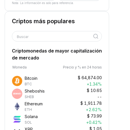
Nota: La información es solo para referencia.
Criptos más populares
Buscar
Criptomonedas de mayor capitalización
de mercado
Moneda
Precio y % en 24 horas
$
64,874.00
Bitcoin
+1.34%
BTC
$
10.65
Sheboshis
--
SHEB
$
1,911.78
Ethereum
+2.62%
ETH
$
73.99
Solana
+0.42%
SOL
$
1.05
XRP