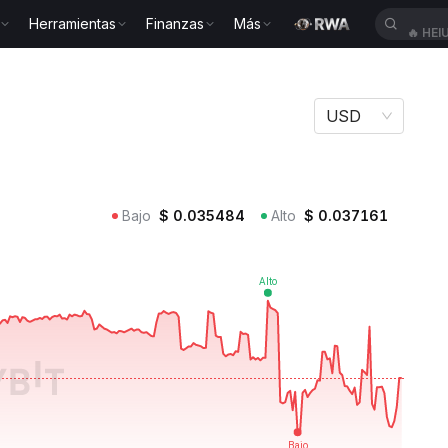
Herramientas
Finanzas
Más
🔥
HEI
USD
Bajo
$
0.035484
Alto
$
0.037161