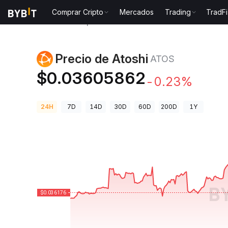
Comprar Cripto
Mercados
Trading
TradFi
Precios de Criptomonedas
Precio de Atoshi ATOS
Precio de Atoshi
ATOS
$0.03605862
-0.23%
24H
7D
14D
30D
60D
200D
1Y