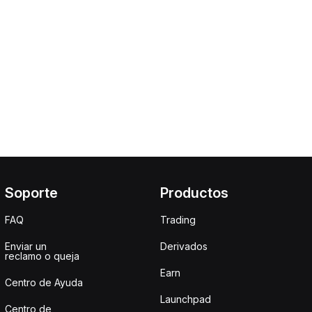
Soporte
Productos
FAQ
Trading
Enviar un
Derivados
reclamo o queja
Earn
Centro de Ayuda
Launchpad
Centro de