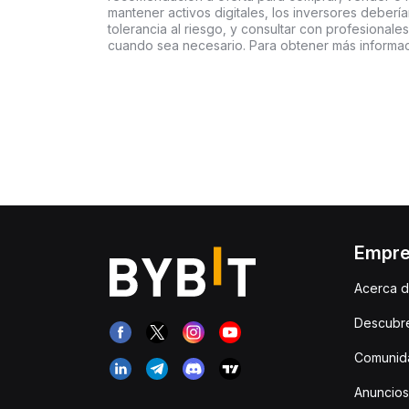
mantener activos digitales, los inversores deberí
tolerancia al riesgo, y consultar con profesionales
cuando sea necesario. Para obtener más informac
Empr
Acerca d
Descubr
Comunida
Anuncios