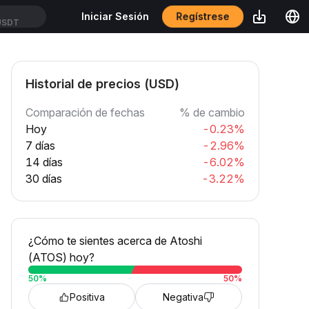
Regístrese
Iniciar Sesión
USDT
Historial de precios (USD)
Comparación de fechas
% de cambio
Hoy
-0.23%
7 días
-2.96%
14 días
-6.02%
30 días
-3.22%
¿Cómo te sientes acerca de Atoshi
(ATOS) hoy?
50
%
50
%
Positiva
Negativa