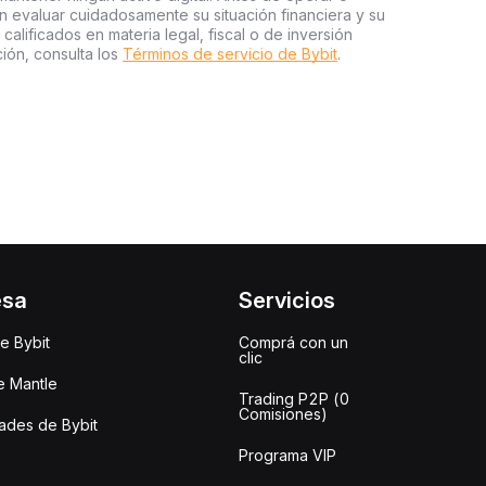
an evaluar cuidadosamente su situación financiera y su
 calificados en materia legal, fiscal o de inversión
ión, consulta los
Términos de servicio de Bybit
.
esa
Servicios
e Bybit
Comprá con un
clic
e Mantle
Trading P2P (0
Comisiones)
des de Bybit
Programa VIP