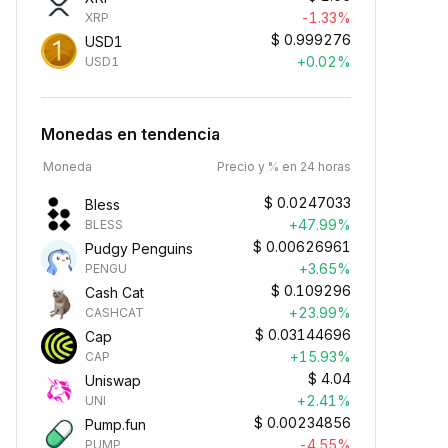
-1.33%
XRP
$
0.999276
USD1
+0.02%
USD1
Monedas en tendencia
Moneda
Precio y % en 24 horas
$
0.0247033
Bless
+47.99%
BLESS
$
0.00626961
Pudgy Penguins
+3.65%
PENGU
$
0.109296
Cash Cat
+23.99%
CASHCAT
$
0.03144696
Cap
+15.93%
CAP
$
4.04
Uniswap
+2.41%
UNI
$
0.00234856
Pump.fun
-4.55%
PUMP