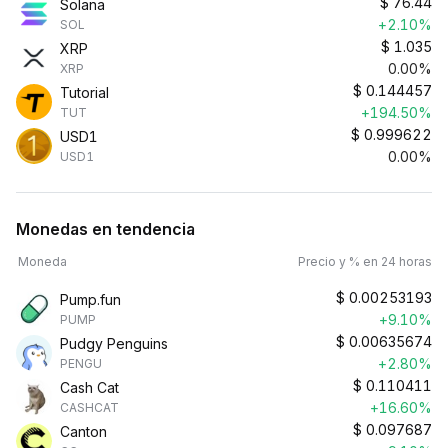
$
76.44
Solana
+2.10%
SOL
$
1.035
XRP
0.00%
XRP
$
0.144457
Tutorial
+194.50%
TUT
$
0.999622
USD1
0.00%
USD1
Monedas en tendencia
Moneda
Precio y % en 24 horas
$
0.00253193
Pump.fun
+9.10%
PUMP
$
0.00635674
Pudgy Penguins
+2.80%
PENGU
$
0.110411
Cash Cat
+16.60%
CASHCAT
$
0.097687
Canton