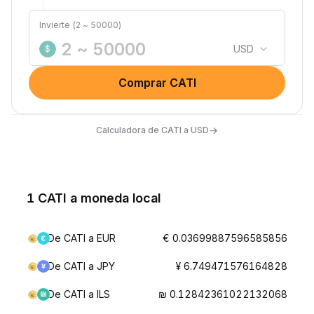
Invierte (2 ~ 50000)
USD
$
Comprar CATI
→
Calculadora de CATI a USD
1 CATI a moneda local
De CATI a EUR
€ 0.03699887596585856
De CATI a JPY
¥ 6.749471576164828
De CATI a ILS
₪ 0.12842361022132068