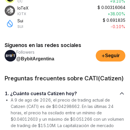
+9.10%
CC
$
0.00316064
IoTeX
+38.00%
IOTX
$
0.691835
Sui
-0.10%
SUI
Síguenos en las redes sociales
Followers
+
Seguir
@BybitArgentina
Preguntas frecuentes sobre CATI(Catizen)
1. ¿Cuánto cuesta Catizen hoy?
A 9 de ago de 2026, el precio de trading actual de
Catizen (CATI) es de $0.04298662. En las últimas 24
horas, el precio ha oscilado entre un mínimo de
$0.04012603 y un máximo de $0.051266 con un volumen
de trading de $15.10M. La capitalización de mercado