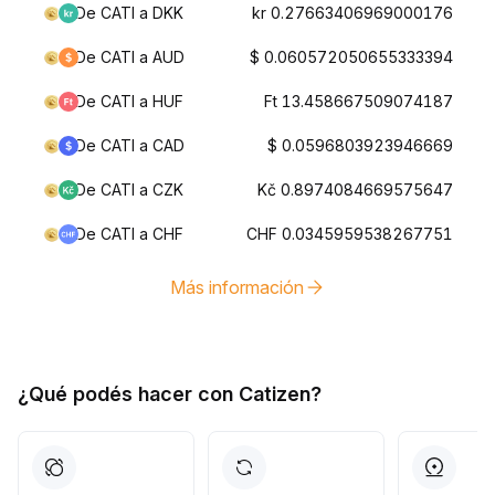
De CATI a DKK
kr 0.27663406969000176
De CATI a AUD
$ 0.060572050655333394
De CATI a HUF
Ft 13.458667509074187
De CATI a CAD
$ 0.0596803923946669
De CATI a CZK
Kč 0.8974084669575647
De CATI a CHF
CHF 0.0345959538267751
Más información
¿Qué podés hacer con Catizen?