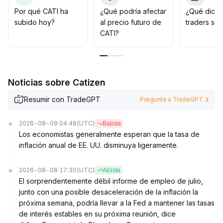
Se recomienda mantener una postura alcista,
Por qué CATI ha
¿Qué podría afectar
¿Qué dicen
monitorear la efectividad del soporte en 0
.
subido hoy?
al precio futuro de
traders so
03900 USD y la zona de resistencia entre 0
.
CATI?
04200 y 0
.
04230 USD, ajustar dinámicamente la posición y
establecer estrictos límites de stop-loss y toma de
ganancias
.
Noticias sobre Catizen
Resumir con TradeGPT
Pregunta a TradeGPT
2026-08-09 04:48
(UTC)
Bajista
Los economistas generalmente esperan que la tasa de
inflación anual de EE. UU. disminuya ligeramente.
2026-08-08 17:30
(UTC)
Alcista
El sorprendentemente débil informe de empleo de julio,
junto con una posible desaceleración de la inflación la
próxima semana, podría llevar a la Fed a mantener las tasas
de interés estables en su próxima reunión, dice