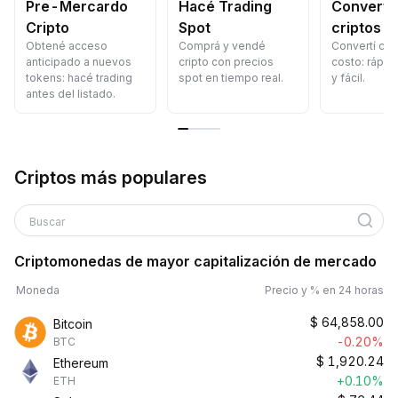
Pre-Mercardo
Hacé Trading
Convertí 
Cripto
Spot
criptos
Obtené acceso
Comprá y vendé
Convertí crip
anticipado a nuevos
cripto con precios
costo: rápid
tokens: hacé trading
spot en tiempo real.
y fácil.
antes del listado.
Criptos más populares
Buscar
Criptomonedas de mayor capitalización de mercado
Moneda
Precio y % en 24 horas
$
64,858.00
Bitcoin
-0.20%
BTC
$
1,920.24
Ethereum
+0.10%
ETH