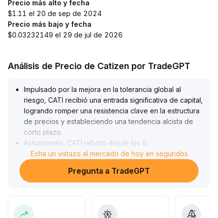
Precio más alto y fecha
$1.11 el 20 de sep de 2024
Precio más bajo y fecha
$0.03232149 el 29 de jul de 2026
Análisis de Precio de Catizen por TradeGPT
Impulsado por la mejora en la tolerancia global al
riesgo, CATI recibió una entrada significativa de capital,
logrando romper una resistencia clave en la estructura
de precios y estableciendo una tendencia alcista de
corto plazo
.
Actualmente, CATI rebotó desde los 0
.
03664 USD hasta el rango de 0
Echa un vistazo al mercado de hoy en segundos
.
04230 USD, pero la disminución del volumen de
Pregunta a TradeGPT
operaciones en niveles altos indica dudas sobre la
fuerza alcista
.
Si el volumen no aumenta en línea con el precio, existe
el riesgo de volver a probar el soporte en 0
.
03900 USD
.