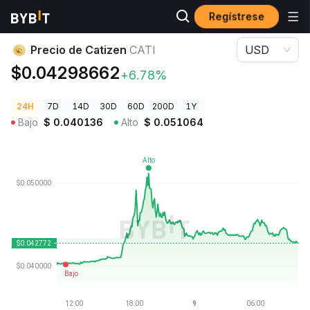
Regístrese
Precios de Criptomonedas
Precio de Catizen CATI
Precio de Catizen
CATI
USD
$0.04298662
+6.78%
24H
7D
14D
30D
60D
200D
1Y
Bajo
$
0.040136
Alto
$
0.051064