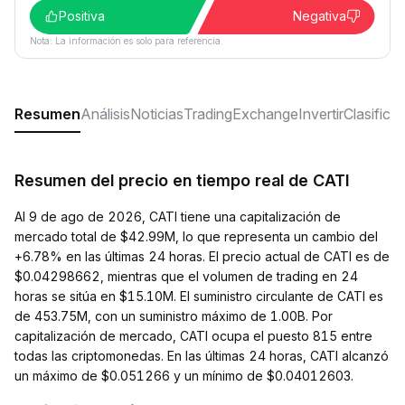
Positiva
Negativa
Nota: La información es solo para referencia.
Resumen
Análisis
Noticias
Trading
Exchange
Invertir
Clasifica
Resumen del precio en tiempo real de CATI
Al 9 de ago de 2026, CATI tiene una capitalización de
mercado total de $42.99M, lo que representa un cambio del
+6.78% en las últimas 24 horas. El precio actual de CATI es de
$0.04298662, mientras que el volumen de trading en 24
horas se sitúa en $15.10M. El suministro circulante de CATI es
de 453.75M, con un suministro máximo de 1.00B. Por
capitalización de mercado, CATI ocupa el puesto 815 entre
todas las criptomonedas. En las últimas 24 horas, CATI alcanzó
un máximo de $0.051266 y un mínimo de $0.04012603.