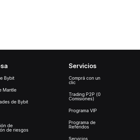
esa
Servicios
e Bybit
Comprá con un
clic
e Mantle
Trading P2P (0
Comisiones)
des de Bybit
Programa VIP
Programa de
ión de
Referidos
ión de riesgos
Servicios