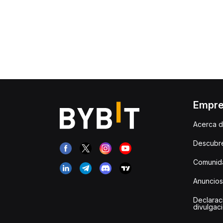
Empr
Acerca d
Descubr
Comunida
Anuncios
Declarac
divulgac