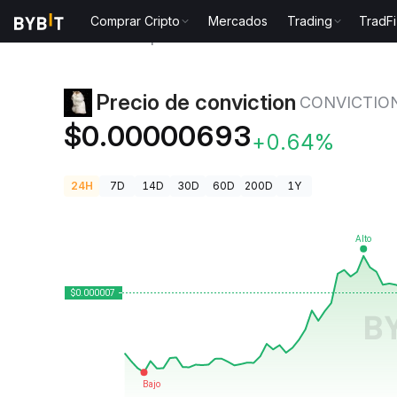
Comprar Cripto
Mercados
Trading
TradFi
Precios de Criptomonedas
Precio de conviction C
Precio de conviction
CONVICTIO
$0.00000693
+0.64%
24H
7D
14D
30D
60D
200D
1Y