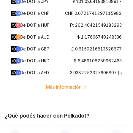
De DOT a JPY
¥ 131.08641938108917
De DOT a CHF
CHF 0.6721741297115982
De DOT a HUF
Ft 262.40421549183293
De DOT a AUD
$ 1.17666740248336
De DOT a GBP
£ 0.6150216813628677
De DOT a HKD
$ 6.489108259962463
De DOT a AED
د.إ 3.0382252327606807
Más información
¿Qué podés hacer con Polkadot?