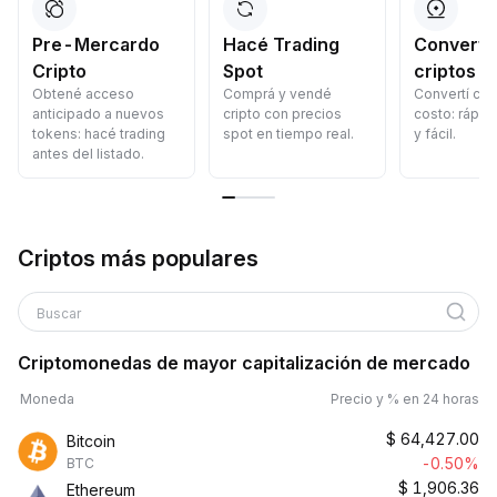
Pre-Mercardo
Hacé Trading
Convertí 
Cripto
Spot
criptos
Obtené acceso
Comprá y vendé
Convertí crip
anticipado a nuevos
cripto con precios
costo: rápid
tokens: hacé trading
spot en tiempo real.
y fácil.
antes del listado.
Criptos más populares
Buscar
Criptomonedas de mayor capitalización de mercado
Moneda
Precio y % en 24 horas
$
64,427.00
Bitcoin
-0.50%
BTC
$
1,906.36
Ethereum