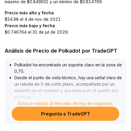
máximo de $0.849631 y un mínimo de $0.814769.
Precio más alto y fecha
$54.98 el 4 de nov de 2021
Precio más bajo y fecha
$0.746764 el 31 de jul de 2026
Análisis de Precio de Polkadot por TradeGPT
Polkadot ha encontrado un soporte claro en la zona de
0,75
.
Desde el punto de vista técnico, hay una señal clara de
un rebote en V de corto plazo, acompañada por un
aumento en el volumen y una mejora en el apetito por
el riesgo
.
Se recomienda monitorear la sostenibilidad de una
Echa un vistazo al mercado de hoy en segundos
posible ruptura en la zona de 0,85–0,90
.
Pregunta a TradeGPT
Si la subida encuentra resistencia, podría haber una
presión de corrección a corto plazo, siendo 0,75 el
principal nivel de defensa
.