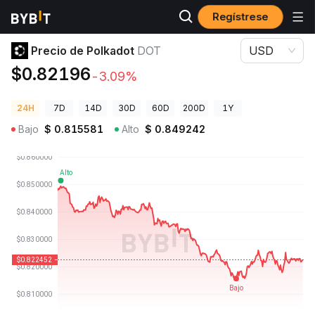
Regístrese
Precios de Criptomonedas
Precio de Polkadot DOT
Precio de Polkadot
DOT
USD
$0.82196
-3.09%
24H
7D
14D
30D
60D
200D
1Y
Bajo
$
0.815581
Alto
$
0.849242