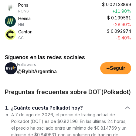
$
0.02133899
Pons
+11.90%
PONS
$
0.199561
Heima
-28.90%
HEI
$
0.092974
Canton
-9.40%
CC
Síguenos en las redes sociales
Followers
+
Seguir
@BybitArgentina
Preguntas frecuentes sobre DOT(Polkadot)
1. ¿Cuánto cuesta Polkadot hoy?
A 7 de ago de 2026, el precio de trading actual de
Polkadot (DOT) es de $0.82196. En las últimas 24 horas,
el precio ha oscilado entre un mínimo de $0.814769 y un
máximo de $0.849631 con un volumen de trading de