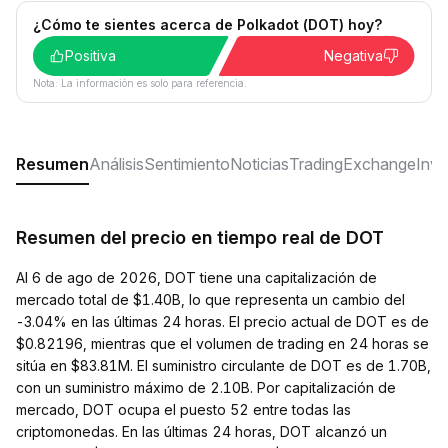
¿Cómo te sientes acerca de Polkadot (DOT) hoy?
Positiva
Negativa
Nota: La información es solo para referencia.
Resumen
Análisis
Sentimiento
Noticias
Trading
Exchange
Inver
Resumen del precio en tiempo real de DOT
Al 6 de ago de 2026, DOT tiene una capitalización de
mercado total de $1.40B, lo que representa un cambio del
-3.04% en las últimas 24 horas. El precio actual de DOT es de
$0.82196, mientras que el volumen de trading en 24 horas se
sitúa en $83.81M. El suministro circulante de DOT es de 1.70B,
con un suministro máximo de 2.10B. Por capitalización de
mercado, DOT ocupa el puesto 52 entre todas las
criptomonedas. En las últimas 24 horas, DOT alcanzó un