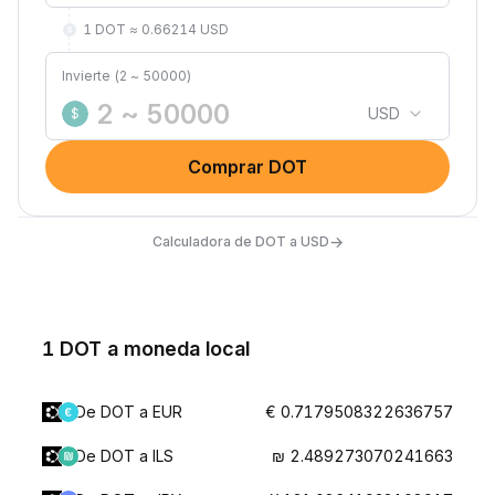
1 DOT ≈ 0.66214 USD
Invierte (2 ~ 50000)
USD
$
Comprar DOT
→
Calculadora de DOT a USD
1 DOT a moneda local
De DOT a EUR
€ 0.7179508322636757
De DOT a ILS
₪ 2.489273070241663