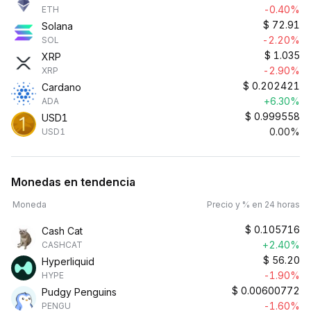
-0.40%
ETH
$
72.91
Solana
-2.20%
SOL
$
1.035
XRP
-2.90%
XRP
$
0.202421
Cardano
+6.30%
ADA
$
0.999558
USD1
0.00%
USD1
Monedas en tendencia
Moneda
Precio y % en 24 horas
$
0.105716
Cash Cat
+2.40%
CASHCAT
$
56.20
Hyperliquid
-1.90%
HYPE
$
0.00600772
Pudgy Penguins
-1.60%
PENGU