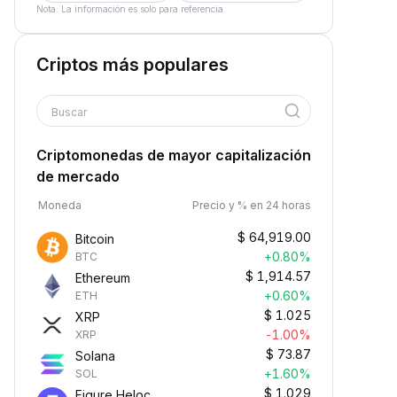
Nota: La información es solo para referencia.
Criptos más populares
Buscar
Criptomonedas de mayor capitalización
de mercado
Moneda
Precio y % en 24 horas
$
64,919.00
Bitcoin
+0.80%
BTC
$
1,914.57
Ethereum
+0.60%
ETH
$
1.025
XRP
-1.00%
XRP
$
73.87
Solana
+1.60%
SOL
$
1.029
Figure Heloc