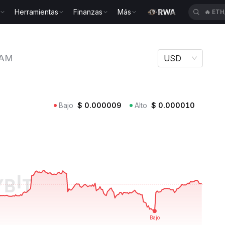
Herramientas
Finanzas
Más
🔥
ETH
Meme SAM
AM
USD
Bajo
$
0.000009
Alto
$
0.000010