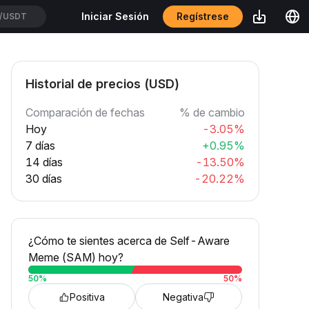
Regístrese
Iniciar Sesión
/USDT
Historial de precios (USD)
Comparación de fechas
% de cambio
Hoy
-3.05%
7 días
+0.95%
14 días
-13.50%
30 días
-20.22%
¿Cómo te sientes acerca de Self-Aware
Meme (SAM) hoy?
50
%
50
%
Positiva
Negativa