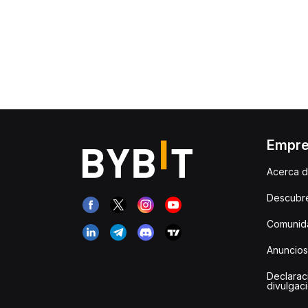
Empr
Acerca d
Descubr
Comunida
Anuncios
Declarac
divulgac