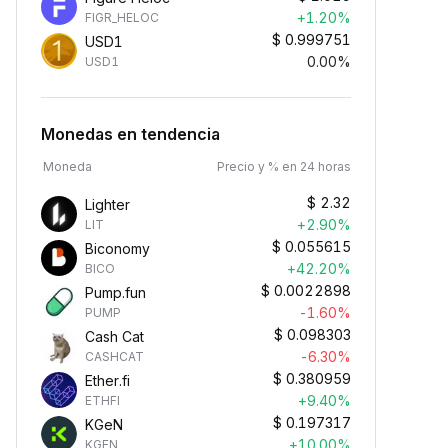
+1.20%
FIGR_HELOC
$
0.999751
USD1
0.00%
USD1
Monedas en tendencia
Moneda
Precio y % en 24 horas
$
2.32
Lighter
+2.90%
LIT
$
0.055615
Biconomy
+42.20%
BICO
$
0.0022898
Pump.fun
-1.60%
PUMP
$
0.098303
Cash Cat
-6.30%
CASHCAT
$
0.380959
Ether.fi
+9.40%
ETHFI
$
0.197317
KGeN
+10.00%
KGEN