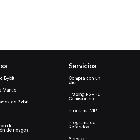
esa
Servicios
e Bybit
Comprá con un
clic
e Mantle
Trading P2P (0
Comisiones)
des de Bybit
Programa VIP
Programa de
ión de
Referidos
ión de riesgos
Servicios