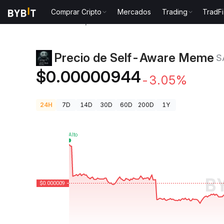
Comprar Cripto
Mercados
Trading
TradFi
Precios de Criptomonedas
Precio de Self-Aware 
Precio de Self-Aware Meme
S
$0.00000944
-3.05%
24H
7D
14D
30D
60D
200D
1Y