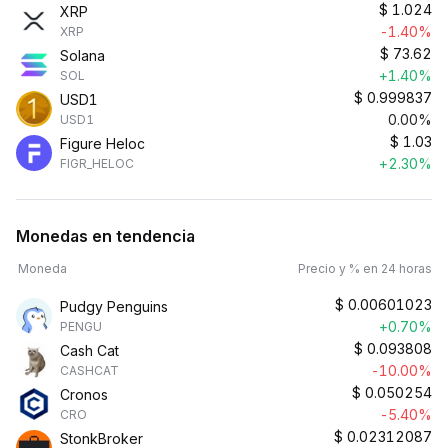
$
1.024
XRP
-1.40%
XRP
$
73.62
Solana
+1.40%
SOL
$
0.999837
USD1
0.00%
USD1
$
1.03
Figure Heloc
+2.30%
FIGR_HELOC
Monedas en tendencia
Moneda
Precio y % en 24 horas
$
0.00601023
Pudgy Penguins
+0.70%
PENGU
$
0.093808
Cash Cat
-10.00%
CASHCAT
$
0.050254
Cronos
-5.40%
CRO
$
0.02312087
StonkBroker