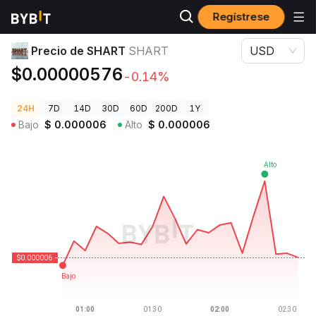
Regístrese
Precios de Criptomonedas
Precio de SHART SHART
Precio de SHART
SHART
USD
$0.00000576
-0.14%
24H
7D
14D
30D
60D
200D
1Y
Bajo
$
0.000006
Alto
$
0.000006