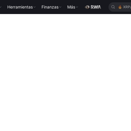
Herramientas
Finanzas
Más
🔥
XRP