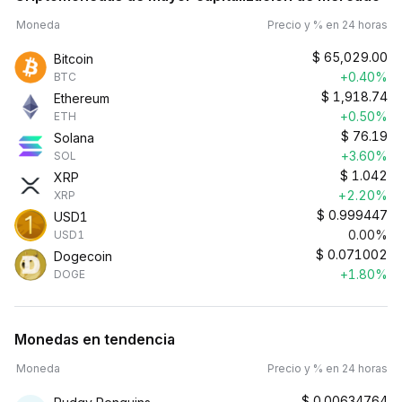
Moneda
Precio y % en 24 horas
$
65,029.00
Bitcoin
+0.40%
BTC
$
1,918.74
Ethereum
+0.50%
ETH
$
76.19
Solana
+3.60%
SOL
$
1.042
XRP
+2.20%
XRP
$
0.999447
USD1
0.00%
USD1
$
0.071002
Dogecoin
+1.80%
DOGE
Monedas en tendencia
Moneda
Precio y % en 24 horas
$
0.00634764