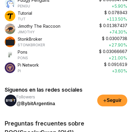
Pudgy Penguins
+5.90%
PENGU
$
0.078943
Tutorial
+113.50%
TUT
$
0.01387437
Jimothy The Raccoon
+74.30%
JIMOTHY
$
0.0300738
StonkBroker
+27.90%
STONKBROKER
$
0.03066667
Pons
+21.00%
PONS
$
0.091619
Pi Network
+3.60%
PI
Síguenos en las redes sociales
Followers
+
Seguir
@BybitArgentina
Preguntas frecuentes sobre