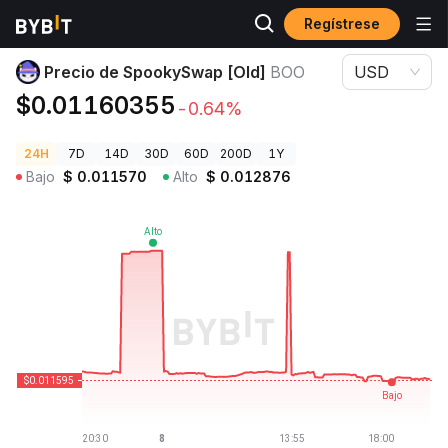
Regístrese
Precios de Criptomonedas
Precio de SpookySwap [Old] BOO
Precio de SpookySwap [Old]
BOO
USD
$0.01160355
-0.64%
24H
7D
14D
30D
60D
200D
1Y
Bajo
$
0.011570
Alto
$
0.012876