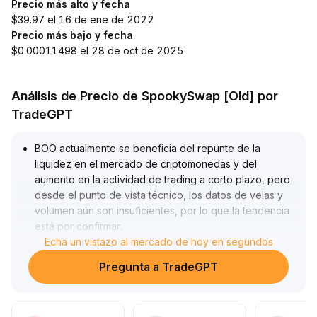
Precio más alto y fecha
$39.97 el 16 de ene de 2022
Precio más bajo y fecha
$0.00011498 el 28 de oct de 2025
Análisis de Precio de SpookySwap [Old] por
TradeGPT
BOO actualmente se beneficia del repunte de la
liquidez en el mercado de criptomonedas y del
aumento en la actividad de trading a corto plazo, pero
desde el punto de vista técnico, los datos de velas y
volumen aún son insuficientes, por lo que la tendencia
está por confirmar
.
Se recomienda a los inversores controlar la posición en
Echa un vistazo al mercado de hoy en segundos
el corto plazo y considerar incrementar gradualmente
Pregunta a TradeGPT
solo cuando el precio se mantenga de manera estable
por encima del rango de $0
.
35-$0
.