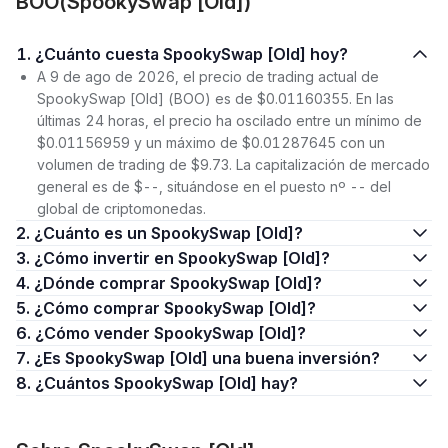
BOO(SpookySwap [Old])
1. ¿Cuánto cuesta SpookySwap [Old] hoy?
A 9 de ago de 2026, el precio de trading actual de
SpookySwap [Old] (BOO) es de $0.01160355. En las
últimas 24 horas, el precio ha oscilado entre un mínimo de
$0.01156959 y un máximo de $0.01287645 con un
volumen de trading de $9.73. La capitalización de mercado
general es de $--, situándose en el puesto nº -- del
global de criptomonedas.
2. ¿Cuánto es un SpookySwap [Old]?
3. ¿Cómo invertir en SpookySwap [Old]?
4. ¿Dónde comprar SpookySwap [Old]?
5. ¿Cómo comprar SpookySwap [Old]?
6. ¿Cómo vender SpookySwap [Old]?
7. ¿Es SpookySwap [Old] una buena inversión?
8. ¿Cuántos SpookySwap [Old] hay?