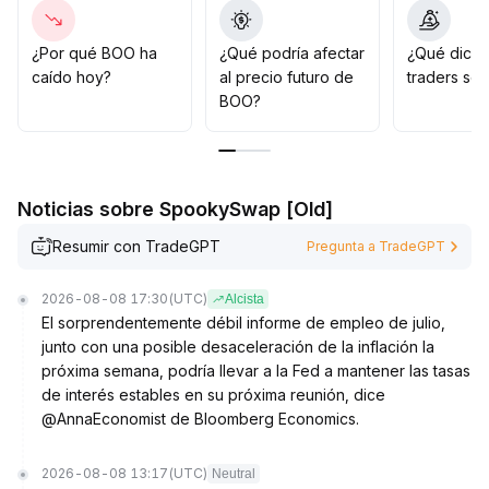
40 con respaldo de las medias móviles y el volumen
.
Es importante estar atentos al riesgo de retroceso si se
compra impulsivamente en máximos
.
¿Por qué BOO ha
¿Qué podría afectar
¿Qué dicen
En general, la estrategia debe ser defensiva, teniendo
caído hoy?
al precio futuro de
traders so
paciencia y esperando señales técnicas claras,
BOO?
priorizando la entrada en retrocesos confirmados
.
Noticias sobre SpookySwap [Old]
Resumir con TradeGPT
Pregunta a TradeGPT
2026-08-08 17:30
(UTC)
Alcista
El sorprendentemente débil informe de empleo de julio,
junto con una posible desaceleración de la inflación la
próxima semana, podría llevar a la Fed a mantener las tasas
de interés estables en su próxima reunión, dice
@AnnaEconomist de Bloomberg Economics.
2026-08-08 13:17
(UTC)
Neutral