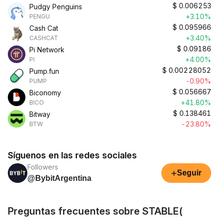
$
0.006253
Pudgy Penguins
+3.10%
PENGU
$
0.095966
Cash Cat
+3.40%
CASHCAT
$
0.09186
Pi Network
+4.00%
PI
$
0.00228052
Pump.fun
-0.90%
PUMP
$
0.056667
Biconomy
+41.80%
BICO
$
0.138461
Bitway
-23.80%
BTW
Síguenos en las redes sociales
Followers
+
Seguir
@BybitArgentina
Preguntas frecuentes sobre STABLE(​​