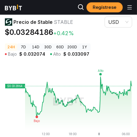
Regístrese
Precios de Criptomonedas
Precio de ​​Stable STABLE
Precio de ​​Stable
STABLE
USD
$0.03284186
+0.42%
24H
7D
14D
30D
60D
200D
1Y
Bajo
$
0.032074
Alto
$
0.033097