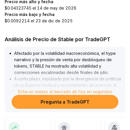
Precio más alto y fecha
$0.04323745 el 14 de may de 2026
Precio más bajo y fecha
$0.0092214 el 23 de dic de 2025
Análisis de Precio de ​​Stable por TradeGPT
Afectado por la volatilidad macroeconómica, el hype
narrativo y la presión de venta por desbloqueo de
tokens, STABLE ha mostrado alta volatilidad y
correcciones escalonadas desde finales de julio
.
A corto plazo, impulsado por la divergencia de políticas
de la Reserva Federal y el sentimiento de aversión al
riesgo, STABLE cayó rápidamente desde el máximo de
Echa un vistazo al mercado de hoy en segundos
0
.
Pregunta a TradeGPT
04191 al rango de 0
.
0305~0
.
032, con volúmenes crecientes y una presión de venta
notable
.
Actualmente, con la recuperación del apetito global por