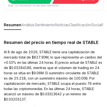
Nota: La información es solo para referencia.
Resumen
Análisis
Sentimiento
Noticias
Clasificación
Social
Pr
Resumen del precio en tiempo real de STABLE
Al 8 de ago de 2026, STABLE tiene una capitalización de
mercado total de $827.90M, lo que representa un cambio del
+0.53% en las últimas 24 horas. El precio actual de STABLE es
de $0.03284186, mientras que el volumen de trading en 24
horas se sitúa en $9.06M. El suministro circulante de STABLE
es de 25.21B, con un suministro máximo de 100.00B. Por
capitalización de mercado, STABLE ocupa el puesto 76 entre
todas las criptomonedas. En las últimas 24 horas, STABLE
alcanzó un máximo de $0.03313642 y un mínimo de
$0.03205137.