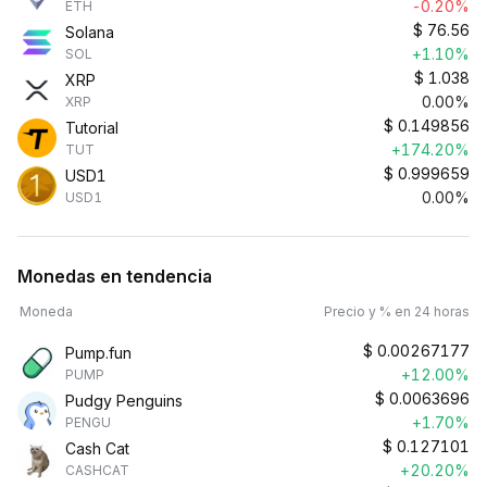
-0.20%
ETH
$
76.56
Solana
+1.10%
SOL
$
1.038
XRP
0.00%
XRP
$
0.149856
Tutorial
+174.20%
TUT
$
0.999659
USD1
0.00%
USD1
Monedas en tendencia
Moneda
Precio y % en 24 horas
$
0.00267177
Pump.fun
+12.00%
PUMP
$
0.0063696
Pudgy Penguins
+1.70%
PENGU
$
0.127101
Cash Cat
+20.20%
CASHCAT