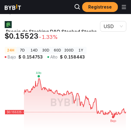
Regístrese
Precios de
Precio de Stacking DAO Stacked Stacks
Criptomonedas
STSTX
USD
Precio de Stacking DAO Stacked Stacks
$0.15523
-1.33%
STSTX
24H
7D
14D
30D
60D
200D
1Y
Bajo
$
0.154753
Alto
$
0.158443