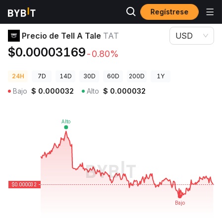
Regístrese
Precios de Criptomonedas
Precio de Tell A Tale TAT
Precio de Tell A Tale
TAT
USD
$0.00003169
-0.80%
24H
7D
14D
30D
60D
200D
1Y
Bajo
$
0.000032
Alto
$
0.000032