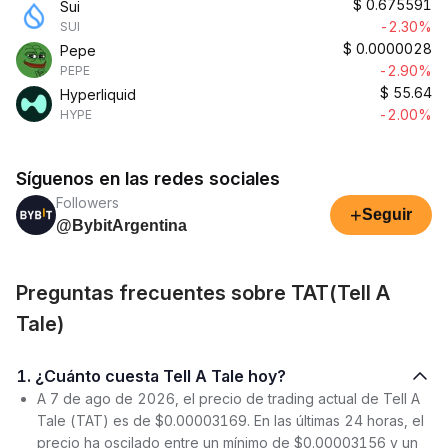
$
0.675591
Sui
-2.30%
SUI
$
0.0000028
Pepe
-2.90%
PEPE
$
55.64
Hyperliquid
-2.00%
HYPE
Síguenos en las redes sociales
Followers
+
Seguir
@BybitArgentina
Preguntas frecuentes sobre TAT(Tell A
Tale)
1. ¿Cuánto cuesta Tell A Tale hoy?
A 7 de ago de 2026, el precio de trading actual de Tell A
Tale (TAT) es de $0.00003169. En las últimas 24 horas, el
precio ha oscilado entre un mínimo de $0.00003156 y un