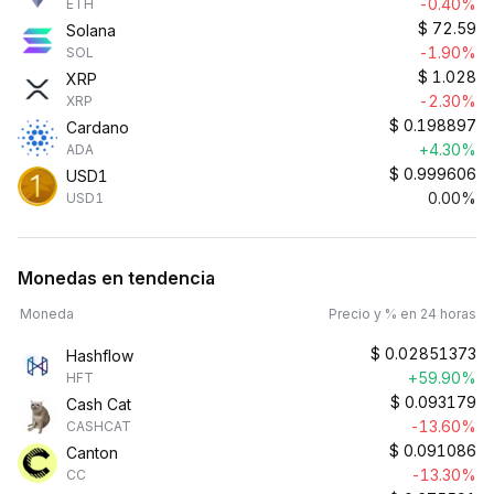
-0.40%
ETH
$
72.59
Solana
-1.90%
SOL
$
1.028
XRP
-2.30%
XRP
$
0.198897
Cardano
+4.30%
ADA
$
0.999606
USD1
0.00%
USD1
Monedas en tendencia
Moneda
Precio y % en 24 horas
$
0.02851373
Hashflow
+59.90%
HFT
$
0.093179
Cash Cat
-13.60%
CASHCAT
$
0.091086
Canton
-13.30%
CC