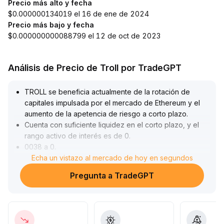
Precio más alto y fecha
$0.000000134019 el 16 de ene de 2024
Precio más bajo y fecha
$0.000000000088799 el 12 de oct de 2023
Análisis de Precio de Troll por TradeGPT
TROLL se beneficia actualmente de la rotación de
capitales impulsada por el mercado de Ethereum y el
aumento de la apetencia de riesgo a corto plazo
.
Cuenta con suficiente liquidez en el corto plazo, y el
rango activo de interés es de 0
.
0038 a 0
.
0043 dólares
Echa un vistazo al mercado de hoy en segundos
.
Sin embargo, se debe tener cuidado con la posibilidad
Pregunta a TradeGPT
de que los inversores con ganancias cierren sus
posiciones rápidamente tras movimientos en los activos
principales, lo que podría causar fuertes correcciones;
se recomienda aplicar estrictos límites de ganancias y
pérdidas en operaciones de corto plazo
.