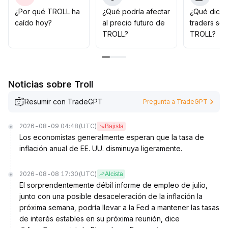
A mediano y largo plazo, TROLL carece de
¿Por qué TROLL ha
¿Qué podría afectar
¿Qué dicen
fundamentos y apoyo ecosistémico propios
.
caído hoy?
al precio futuro de
traders so
Se aconseja hacer un seguimiento constante del
TROLL?
TROLL?
progreso del proyecto y de la implementación de sus
aplicaciones; la participación a corto plazo y las
operaciones de alta frecuencia son preferibles a la
tenencia prolongada
.
Noticias sobre Troll
Resumir con TradeGPT
Pregunta a TradeGPT
2026-08-09 04:48
(UTC)
Bajista
Los economistas generalmente esperan que la tasa de
inflación anual de EE. UU. disminuya ligeramente.
2026-08-08 17:30
(UTC)
Alcista
El sorprendentemente débil informe de empleo de julio,
junto con una posible desaceleración de la inflación la
próxima semana, podría llevar a la Fed a mantener las tasas
de interés estables en su próxima reunión, dice