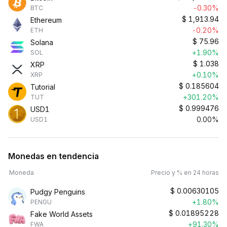
-0.30%
BTC
$
1,913.94
Ethereum
-0.20%
ETH
$
75.96
Solana
+1.90%
SOL
$
1.038
XRP
+0.10%
XRP
$
0.185604
Tutorial
+301.20%
TUT
$
0.999476
USD1
0.00%
USD1
Monedas en tendencia
Moneda
Precio y % en 24 horas
$
0.00630105
Pudgy Penguins
+1.80%
PENGU
$
0.01895228
Fake World Assets
+91.30%
FWA