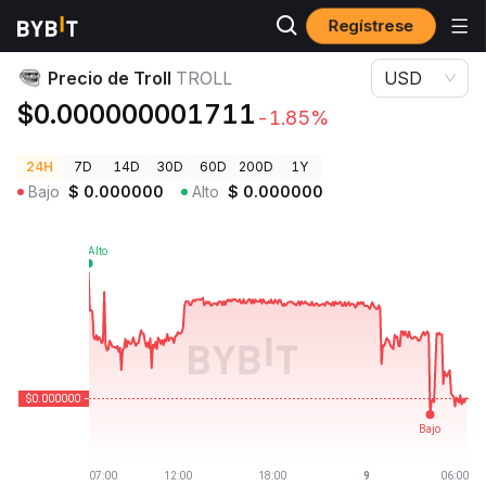
Regístrese
Precios de Criptomonedas
Precio de Troll TROLL
Precio de Troll
TROLL
USD
$0.000000001711
-1.85%
24H
7D
14D
30D
60D
200D
1Y
Bajo
$
0.000000
Alto
$
0.000000