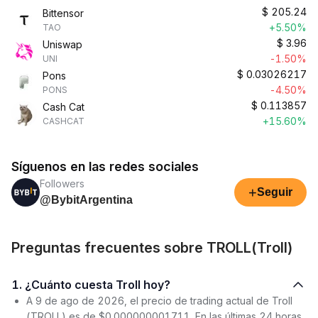
$
205.24
Bittensor
+5.50%
TAO
$
3.96
Uniswap
-1.50%
UNI
$
0.03026217
Pons
-4.50%
PONS
$
0.113857
Cash Cat
+15.60%
CASHCAT
Síguenos en las redes sociales
Followers
+
Seguir
@BybitArgentina
Preguntas frecuentes sobre TROLL(Troll)
1. ¿Cuánto cuesta Troll hoy?
A 9 de ago de 2026, el precio de trading actual de Troll
(TROLL) es de $0.000000001711. En las últimas 24 horas,