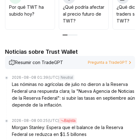
dólares, priorizando una estrategia de acumulación en
Por qué TWT ha
¿Qué podría afectar
¿Qué dicen
retrocesos, con especial atención a las oportunidades
subido hoy?
al precio futuro de
traders so
tras la ruptura de los 0,40 dólares, y estableciendo
TWT?
TWT?
stop loss de manera razonable
.
Noticias sobre Trust Wallet
Resumir con TradeGPT
Pregunta a TradeGPT
2026-08-08 01:39
(UTC)
Neutral
Las nóminas no agrícolas de julio no dieron a la Reserva
Federal una respuesta clara; la "Nueva Agencia de Noticias
de la Reserva Federal": si subir las tasas en septiembre aún
depende de la inflación.
2026-08-08 00:25
(UTC)
Bajista
Morgan Stanley: Espera que el balance de la Reserva
Federal se reduzca en $1.5 billones