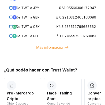
De TWT a JPY
¥ 61.95566306172947
De TWT a GBP
£ 0.2910312465166086
De TWT a CZK
Kč 8.237511765658562
De TWT a GEL
₾ 1.0246597950769083
Más información
¿Qué podés hacer con Trust Wallet?
Pre-Mercardo
Hacé Trading
Convertí 
Cripto
Spot
criptos
Obtené acceso
Comprá y vendé
Convertí crip