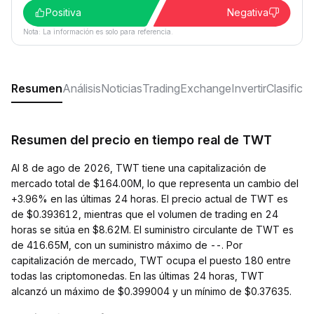
Positiva
Negativa
Nota: La información es solo para referencia.
Resumen
Análisis
Noticias
Trading
Exchange
Invertir
Clasifica
Resumen del precio en tiempo real de TWT
Al 8 de ago de 2026, TWT tiene una capitalización de
mercado total de $164.00M, lo que representa un cambio del
+3.96% en las últimas 24 horas. El precio actual de TWT es
de $0.393612, mientras que el volumen de trading en 24
horas se sitúa en $8.62M. El suministro circulante de TWT es
de 416.65M, con un suministro máximo de --. Por
capitalización de mercado, TWT ocupa el puesto 180 entre
todas las criptomonedas. En las últimas 24 horas, TWT
alcanzó un máximo de $0.399004 y un mínimo de $0.37635.