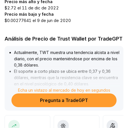
Precio más alto y fecha
$2.72 el 11 de dic de 2022
Precio más bajo y fecha
$0.00277641 el 9 de jun de 2020
Análisis de Precio de Trust Wallet por TradeGPT
Actualmente, TWT muestra una tendencia alcista a nivel
diario, con el precio manteniéndose por encima de los
0,38 dólares
.
El soporte a corto plazo se ubica entre 0,37 y 0,36
dólares, mientras que la resistencia clave se encuentra
en el nivel psicológico de 0,40 dólares
.
El ajuste en el límite de préstamos refuerza el control
Echa un vistazo al mercado de hoy en segundos
de riesgos, lo que ayuda a mejorar la estructura de
Pregunta a TradeGPT
liquidez y no representa un factor negativo
fundamental; por el contrario, aumenta la estabilidad del
entorno de negociación
.
Se recomienda a los inversores aprovechar
oportunidades de compra en la zona de 0,38 a 0,37