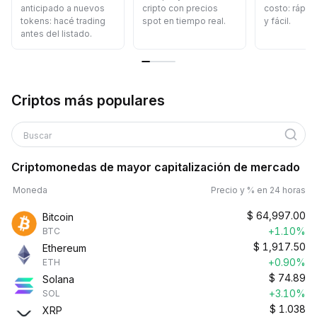
anticipado a nuevos
cripto con precios
costo: rápid
tokens: hacé trading
spot en tiempo real.
y fácil.
antes del listado.
Criptos más populares
Buscar
Criptomonedas de mayor capitalización de mercado
Moneda
Precio y % en 24 horas
$
64,997.00
Bitcoin
+1.10%
BTC
$
1,917.50
Ethereum
+0.90%
ETH
$
74.89
Solana
+3.10%
SOL
$
1.038
XRP