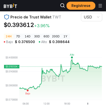
Regístrese
Precios de Criptomonedas
Precio de Trust Wallet TWT
Precio de Trust Wallet
TWT
USD
$0.393612
+3.96%
24H
7D
14D
30D
60D
200D
1Y
Bajo
$
0.376500
Alto
$
0.398644