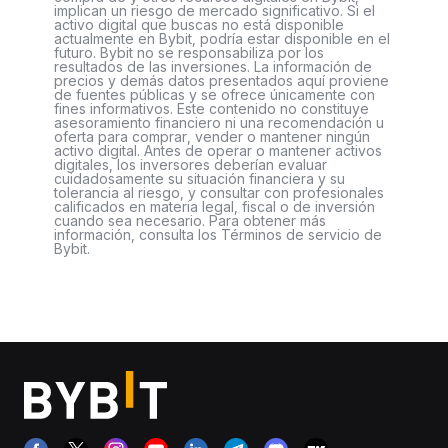
implican un riesgo de mercado significativo. Si el
activo digital que buscas no está disponible
actualmente en Bybit, podría estar disponible en el
futuro. Bybit no se responsabiliza por los
resultados de las inversiones. La información de
precios y demás datos presentados aquí proviene
de fuentes públicas y se ofrece únicamente con
fines informativos. Este contenido no constituye
asesoramiento financiero ni una recomendación u
oferta para comprar, vender o mantener ningún
activo digital. Antes de operar o mantener activos
digitales, los inversores deberían evaluar
cuidadosamente su situación financiera y su
tolerancia al riesgo, y consultar con profesionales
calificados en materia legal, fiscal o de inversión
cuando sea necesario. Para obtener más
información, consulta los Términos de servicio de
Bybit.