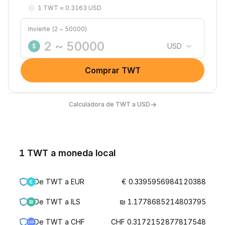
1 TWT ≈ 0.3163 USD
Invierte (2 ~ 50000)
USD
$
Comprar TWT
→
Calculadora de TWT a USD
1 TWT a moneda local
De TWT a EUR
€ 0.3395956984120388
De TWT a ILS
₪ 1.1778685214803795
De TWT a CHF
CHF 0.3172152877817548