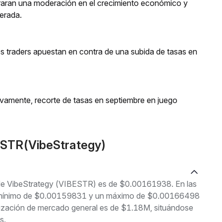
aran una moderación en el crecimiento económico y
perada.
os traders apuestan en contra de una subida de tasas en
evamente, recorte de tasas en septiembre en juego
ESTR(VibeStrategy)
l de VibeStrategy (VIBESTR) es de $0.00161938. En las
 un mínimo de $0.00159831 y un máximo de $0.00166498
lización de mercado general es de $1.18M, situándose
s.