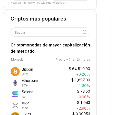
Nota: La información es solo para referencia.
Criptos más populares
Buscar
Criptomonedas de mayor capitalización
de mercado
Moneda
Precio y % en 24 horas
$
64,510.00
Bitcoin
+0.20%
BTC
$
1,897.30
Ethereum
+1.30%
ETH
$
73.50
Solana
-0.90%
SOL
$
1.043
XRP
-2.90%
XRP
$
0.99953
USD1