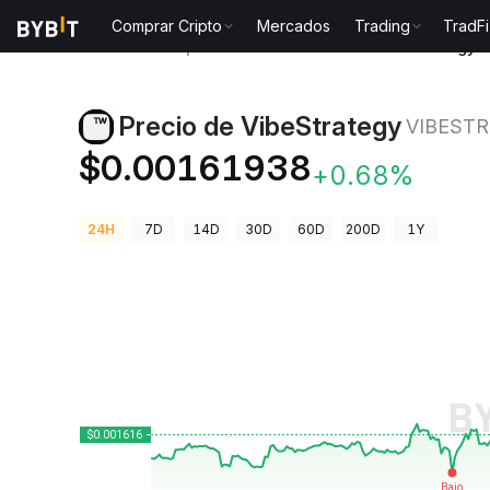
Comprar Cripto
Mercados
Trading
TradFi
Precios de Criptomonedas
Precio de VibeStrategy 
Precio de VibeStrategy
VIBESTR
$0.00161938
+0.68%
24H
7D
14D
30D
60D
200D
1Y