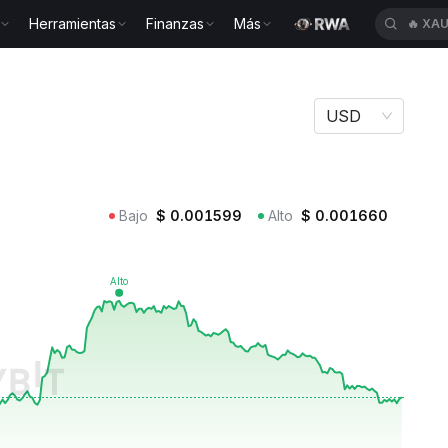
Herramientas
Finanzas
Más
🔥
XAU
VIBESTR
USD
Bajo
$
0.001599
Alto
$
0.001660