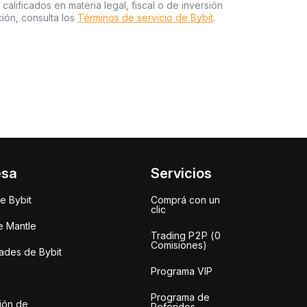
 calificados en materia legal, fiscal o de inversión
ión, consulta los
Términos de servicio de Bybit
.
esa
Servicios
e Bybit
Comprá con un
clic
e Mantle
Trading P2P (0
Comisiones)
des de Bybit
Programa VIP
Programa de
ión de
Referidos