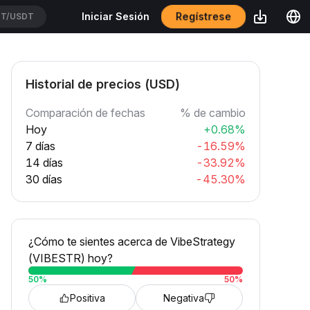
Regístrese
Iniciar Sesión
T/USDT
Historial de precios (USD)
Comparación de fechas
% de cambio
Hoy
+0.68%
7 días
-16.59%
14 días
-33.92%
30 días
-45.30%
¿Cómo te sientes acerca de VibeStrategy
(VIBESTR) hoy?
50
%
50
%
Positiva
Negativa