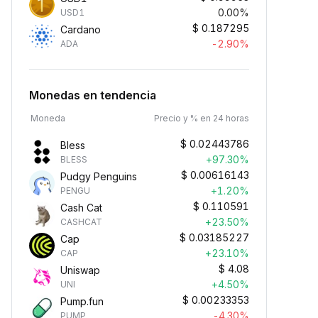
0.00%
USD1
$
0.187295
Cardano
-2.90%
ADA
Monedas en tendencia
Moneda
Precio y % en 24 horas
$
0.02443786
Bless
+97.30%
BLESS
$
0.00616143
Pudgy Penguins
+1.20%
PENGU
$
0.110591
Cash Cat
+23.50%
CASHCAT
$
0.03185227
Cap
+23.10%
CAP
$
4.08
Uniswap
+4.50%
UNI
$
0.00233353
Pump.fun
-4.30%
PUMP