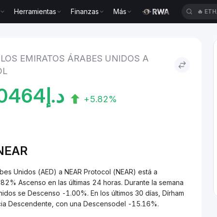
Herramientas
Finanzas
Más
🔥
ETH
e los Emiratos Árabes Unidos to NEAR Protocol
 LOS EMIRATOS ÁRABES UNIDOS A
OL
0464
د.إ
+5.82%
/NEAR
rabes Unidos (AED) a NEAR Protocol (NEAR) está a
% Ascenso en las últimas 24 horas. Durante la semana
Unidos se Descenso -1.00%. En los últimos 30 días, Dírham
ncia Descendente, con una Descensodel -15.16%.