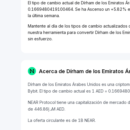
El tipo de cambio actual de Dírham de los Emiratos 
0.1669480419100464. Se ha Ascenso un +5.82% en 
la última semana.
Mantente al día de los tipos de cambio actualizados 
nuestra herramienta para convertir Dírham de los Em
sin esfuerzo.
Acerca de Dírham de los Emiratos Á
Dírham de los Emiratos Árabes Unidos es una cript
Bybit. El tipo de cambio actual es 1 AED = 0.1669
NEAR Protocol tiene una capitalización de mercado de د.إ7.82B AED y un volumen de operaciones de 24 
de د.إ446.86M AED.
La oferta circulante es de 1B NEAR.