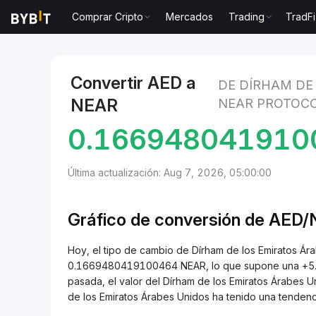
Comprar Cripto
Mercados
Trading
TradFi
Mercados
Precio de NEAR Protocol NEAR
Dírham d
Convertir AED a
DE DÍRHAM DE
NEAR
NEAR PROTOC
0.166948041910
Última actualización: Aug 7, 2026, 05:00:00
Gráfico de conversión de AED
Hoy, el tipo de cambio de Dírham de los Emiratos Á
0.1669480419100464 NEAR, lo que supone una +5.82
pasada, el valor del Dírham de los Emiratos Árabes 
de los Emiratos Árabes Unidos ha tenido una tende