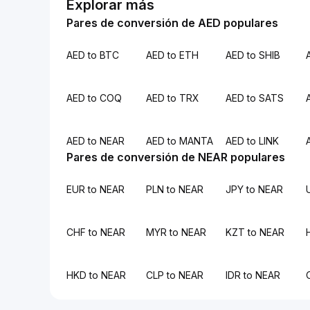
Explorar más
Pares de conversión de AED populares
AED to BTC
AED to ETH
AED to SHIB
AED to COQ
AED to TRX
AED to SATS
AED to NEAR
AED to MANTA
AED to LINK
Pares de conversión de NEAR populares
EUR to NEAR
PLN to NEAR
JPY to NEAR
CHF to NEAR
MYR to NEAR
KZT to NEAR
HKD to NEAR
CLP to NEAR
IDR to NEAR