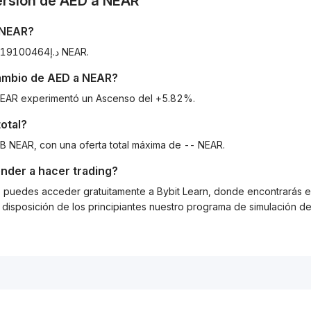
ersión de
AED
a
NEAR
NEAR
?
A día de hoy, 1 {{fiatSymbol} equivale a د.إ0.1669480419100464 NEAR.
cambio de
AED
a
NEAR
?
a NEAR experimentó un Ascenso del +5.82%.
otal?
0B NEAR, con una oferta total máxima de -- NEAR.
nder a hacer trading?
g, puedes acceder gratuitamente a Bybit Learn, donde encontrarás es
isposición de los principiantes nuestro programa de simulación de 