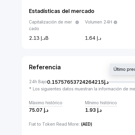
Estadísticas del mercado
Capitalización de mer
Volumen 24H
cado
2.13B
1.64
Referencia
24h Bajo
0.15757653724264215
د.إ
* Los siguientes datos muestran la información de m
Máximo histórico
Mínimo histórico
75.07
د.إ
1.93
د.إ
Fiat to Token Read More
:
(AED)