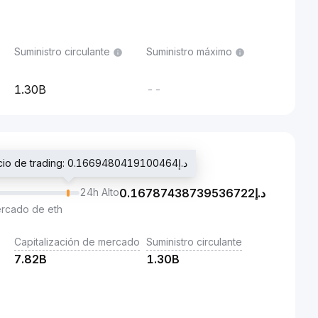
Suministro circulante
Suministro máximo
1.30B
--
Último precio de trading: د.إ0.1669480419100464
24h Alto
0.16787438739536722
د.إ
ercado de eth
Capitalización de mercado
Suministro circulante
7.82B
1.30B