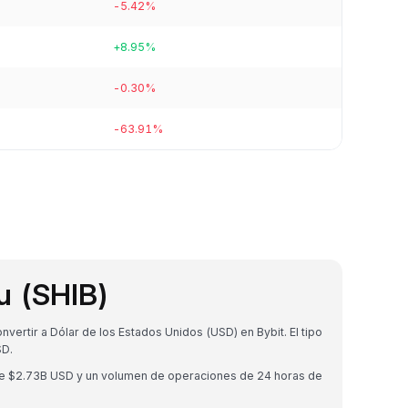
-5.42%
+8.95%
-0.30%
-63.91%
u (SHIB)
ertir a Dólar de los Estados Unidos (USD) en Bybit. El tipo
SD.
 de $2.73B USD y un volumen de operaciones de 24 horas de