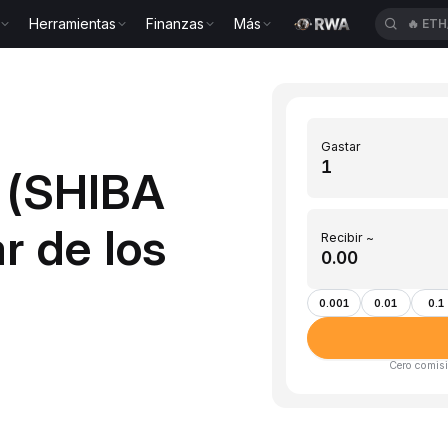
Herramientas
Finanzas
Más
🔥
ETH
Gastar
B (SHIBA
r de los
Recibir ~
0.001
0.01
0.1
Cero comisi