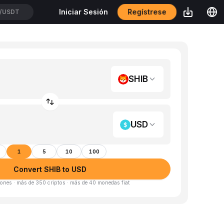
Regístrese
Iniciar Sesión
/USDT
SHIB
USD
1
5
10
100
Convert SHIB to USD
ones · más de 350 criptos · más de 40 monedas fiat