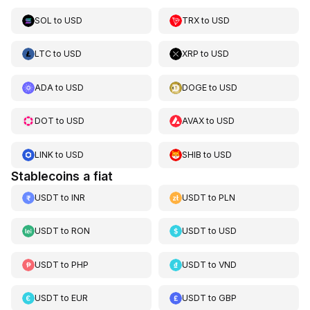
SOL
to
USD
TRX
to
USD
LTC
to
USD
XRP
to
USD
ADA
to
USD
DOGE
to
USD
DOT
to
USD
AVAX
to
USD
LINK
to
USD
SHIB
to
USD
Stablecoins a fiat
USDT
to
INR
USDT
to
PLN
USDT
to
RON
USDT
to
USD
USDT
to
PHP
USDT
to
VND
USDT
to
EUR
USDT
to
GBP