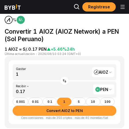
Regístrese
Inicio
AIOZ to PEN
Convertir 1 AIOZ (AIOZ Network) a PEN
(Sol Peruano)
1 AIOZ ≈ S/.0.17 PEN
▲
+5.46%
24h
Última actualización
：
2026/08/10 03:24
(
GMT+0
)
Gastar
AIOZ
Recibir ~
PEN
0.001
0.01
0.1
1
5
10
100
Convert AIOZ to PEN
Cero comisiones · más de 350 criptos · más de 40 monedas fiat