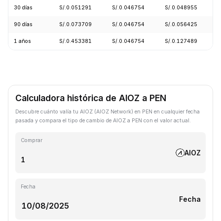
30 días
S/.0.051291
S/.0.046754
S/.0.048955
90 días
S/.0.073709
S/.0.046754
S/.0.056425
1 años
S/.0.453381
S/.0.046754
S/.0.127489
Calculadora histórica de AIOZ a PEN
Descubre cuánto valía tu AIOZ (AIOZ Network) en PEN en cualquier fecha
pasada y compara el tipo de cambio de AIOZ a PEN con el valor actual.
Comprar
AIOZ
Fecha
Fecha