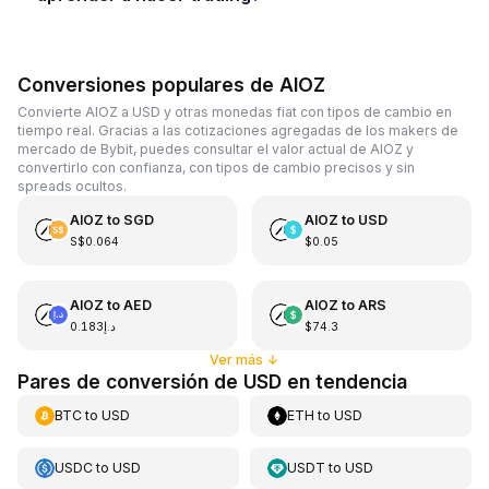
Conversiones populares de AIOZ
Convierte AIOZ a USD y otras monedas fiat con tipos de cambio en
tiempo real. Gracias a las cotizaciones agregadas de los makers de
mercado de Bybit, puedes consultar el valor actual de AIOZ y
convertirlo con confianza, con tipos de cambio precisos y sin
spreads ocultos.
AIOZ
to
SGD
AIOZ
to
USD
S$0.064
$0.05
AIOZ
to
AED
AIOZ
to
ARS
د.إ0.183
$74.3
Ver más
↓
Pares de conversión de USD en tendencia
BTC
to
USD
ETH
to
USD
USDC
to
USD
USDT
to
USD