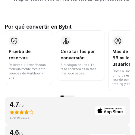
Por qué convertir en Bybit
Prueba de
Cero tarifas por
Más de
reservas
conversión
86 millone
usuarios
Reservas 1:1 verificadas
Sin cargos ocultos. La
mensualmente mediante
tasa cotizada es la tasa
Únete a uno de
pruebas de Merkle on-
final que pagas.
principales ex
chain.
mundo por vol
trading y liqui
4.7
/ 5
47K Reviews
4.6
/ 5