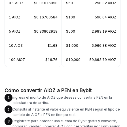
0.1 AIOZ
$0.01676058
$50
298.32 AIOZ
1 AIOZ
$0.16760584
$100
596.64 AIOZ
5 AIOZ
$0.83802919
$500
2,983.19 AIOZ
10 AIOZ
$1.68
$1,000
5,966.38 AIOZ
100 AIOZ
$16.76
$10,000
59,663.79 AIOZ
Cómo convertir AIOZ a PEN en Bybit
Ingresa el monto de AIOZ que deseas convertir a PEN en la
1
calculadora de arriba.
Consulta al instante el valor equivalente en PEN según el tipo de
2
cambio de AIOZ a PEN en tiempo real.
Regístrate para obtener una cuenta de Bybit gratis y convertir,
3
comprar, vender u operar AIOZ con
cero tarifas por conversión
.