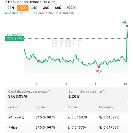
2.61% en los últimos 30 días.
24H
7D
14D
30D
60D
200D
Máximo
:
S/.
0.050910
Mínimo
:
S/.
0.046138
Última actualización: 2026-08-10, 03:24 GMT+0
Máximo histórico
Mínimo histórico
S/.2.65
S/.0.010996
Capitalización de mercado
Suministro circulante
S/.63.09M
1.26 B
Período
Máximo
Mínimo
Promedio
C
24 hora(s)
S/.0.049675
S/.0.046870
S/.0.048272
7 días
S/.0.049675
S/.0.046754
S/.0.047287