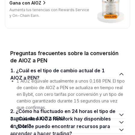
Gana con AIOZ
Aumenta tus tenencias con Rewards Service
y On-Chain Earn.
Preguntas frecuentes sobre la conversión
de AIOZ a PEN
1. ¿Cuál es el tipo de cambio actual de 1
AIOZ a PEN?
1 AIOZ equivale actualmente a unos 0.168 PEN. El tipo
de cambio de AIOZ a PEN se actualiza en tiempo real
en Bybit, con cero tarifas por conversión y un tipo de
cambio garantizado durante 15 segundos una vez
que confirmas.
2. ¿Cómo ha fluctuado en 24 horas el tipo de
cambio de AIOZ a PEN?
3. ¿Cuántos AIOZ Network hay disponibles
en total?
4. ¿Dónde puedo encontrar recursos para
aprender a hacer trading?