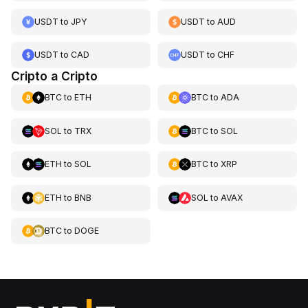
USDT
to
JPY
USDT
to
AUD
USDT
to
CAD
USDT
to
CHF
Cripto a Cripto
BTC
to
ETH
BTC
to
ADA
SOL
to
TRX
BTC
to
SOL
ETH
to
SOL
BTC
to
XRP
ETH
to
BNB
SOL
to
AVAX
BTC
to
DOGE