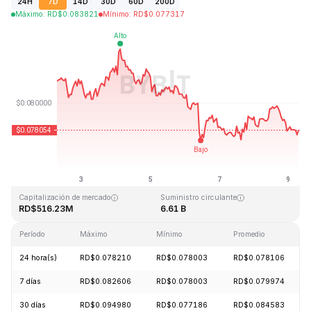
24H
7D
14D
30D
60D
200D
Máximo
:
RD$
0.083821
Mínimo
:
RD$
0.077317
Última actualización: 2026-08-09, 06:50 GMT+0
Máximo histórico
Mínimo histórico
RD$2.39
RD$0.070480
Capitalización de mercado
Suministro circulante
RD$516.23M
6.61 B
Período
Máximo
Mínimo
Promedio
24 hora(s)
RD$0.078210
RD$0.078003
RD$0.078106
7 días
RD$0.082606
RD$0.078003
RD$0.079974
30 días
RD$0.094980
RD$0.077186
RD$0.084583