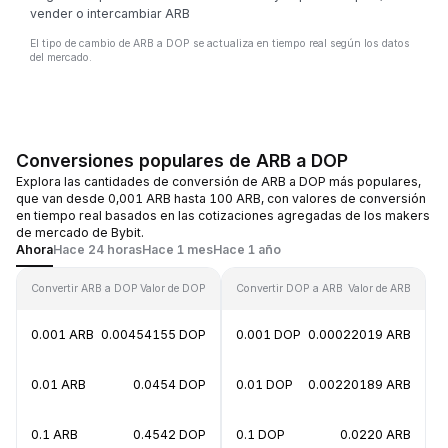
vender o intercambiar ARB
El tipo de cambio de ARB a DOP se actualiza en tiempo real según los datos
del mercado.
Conversiones populares de ARB a DOP
Explora las cantidades de conversión de ARB a DOP más populares,
que van desde 0,001 ARB hasta 100 ARB, con valores de conversión
en tiempo real basados en las cotizaciones agregadas de los makers
de mercado de Bybit.
Ahora
Hace 24 horas
Hace 1 mes
Hace 1 año
Convertir ARB a DOP
Valor de DOP
Convertir DOP a ARB
Valor de ARB
0.001 ARB
0.00454155 DOP
0.001 DOP
0.00022019 ARB
0.01 ARB
0.0454 DOP
0.01 DOP
0.00220189 ARB
0.1 ARB
0.4542 DOP
0.1 DOP
0.0220 ARB