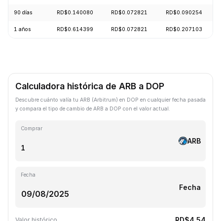
90 días
RD$0.140080
RD$0.072821
RD$0.090254
1 años
RD$0.614399
RD$0.072821
RD$0.207103
Calculadora histórica de ARB a DOP
Descubre cuánto valía tu ARB (Arbitrum) en DOP en cualquier fecha pasada
y compara el tipo de cambio de ARB a DOP con el valor actual.
Comprar
ARB
Fecha
Fecha
RD$4.54
Valor histórico