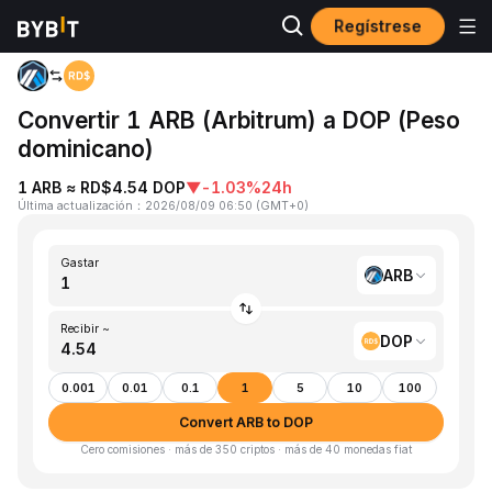
Regístrese
Inicio
ARB to DOP
Convertir 1 ARB (Arbitrum) a DOP (Peso
dominicano)
1 ARB ≈ RD$4.54 DOP
▼
-1.03%
24h
Última actualización
：
2026/08/09 06:50
(
GMT+0
)
Gastar
ARB
Recibir ~
DOP
0.001
0.01
0.1
1
5
10
100
Convert ARB to DOP
Cero comisiones · más de 350 criptos · más de 40 monedas fiat