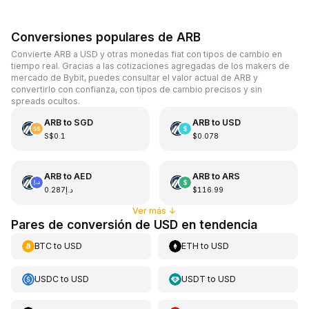
Conversiones populares de ARB
Convierte ARB a USD y otras monedas fiat con tipos de cambio en
tiempo real. Gracias a las cotizaciones agregadas de los makers de
mercado de Bybit, puedes consultar el valor actual de ARB y
convertirlo con confianza, con tipos de cambio precisos y sin
spreads ocultos.
ARB
to
SGD
ARB
to
USD
S$0.1
$0.078
ARB
to
AED
ARB
to
ARS
د.إ0.287
$116.99
Ver más
↓
Pares de conversión de USD en tendencia
BTC
to
USD
ETH
to
USD
USDC
to
USD
USDT
to
USD