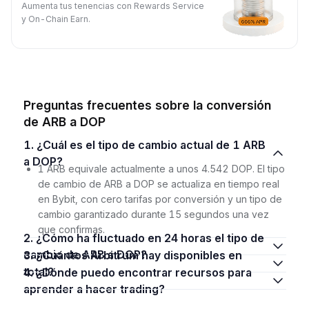
Aumenta tus tenencias con Rewards Service
y On-Chain Earn.
Preguntas frecuentes sobre la conversión
de ARB a DOP
1. ¿Cuál es el tipo de cambio actual de 1 ARB
a DOP?
1 ARB equivale actualmente a unos 4.542 DOP. El tipo
de cambio de ARB a DOP se actualiza en tiempo real
en Bybit, con cero tarifas por conversión y un tipo de
cambio garantizado durante 15 segundos una vez
que confirmas.
2. ¿Cómo ha fluctuado en 24 horas el tipo de
cambio de ARB a DOP?
3. ¿Cuántos Arbitrum hay disponibles en
total?
4. ¿Dónde puedo encontrar recursos para
aprender a hacer trading?