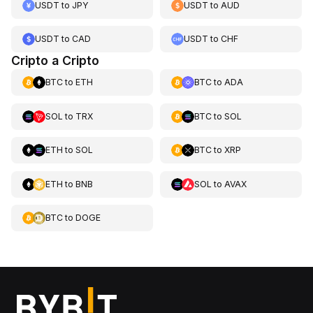
USDT
to
JPY
USDT
to
AUD
USDT
to
CAD
USDT
to
CHF
Cripto a Cripto
BTC
to
ETH
BTC
to
ADA
SOL
to
TRX
BTC
to
SOL
ETH
to
SOL
BTC
to
XRP
ETH
to
BNB
SOL
to
AVAX
BTC
to
DOGE