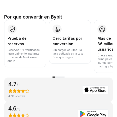
Por qué convertir en Bybit
Prueba de
Cero tarifas por
Más de
reservas
conversión
86 millone
usuarios
Reservas 1:1 verificadas
Sin cargos ocultos. La
mensualmente mediante
tasa cotizada es la tasa
Únete a uno de
pruebas de Merkle on-
final que pagas.
principales ex
chain.
mundo por vol
trading y liqui
4.7
/ 5
47K Reviews
4.6
/ 5