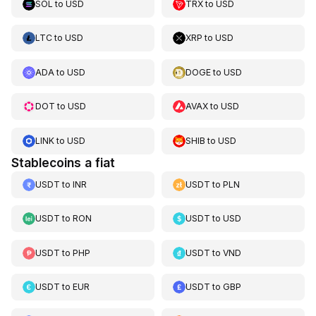
SOL
to
USD
TRX
to
USD
LTC
to
USD
XRP
to
USD
ADA
to
USD
DOGE
to
USD
DOT
to
USD
AVAX
to
USD
LINK
to
USD
SHIB
to
USD
Stablecoins a fiat
USDT
to
INR
USDT
to
PLN
USDT
to
RON
USDT
to
USD
USDT
to
PHP
USDT
to
VND
USDT
to
EUR
USDT
to
GBP