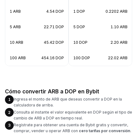
1 ARB
4.54 DOP
1 DOP
0.2202 ARB
5 ARB
22.71 DOP
5 DOP
1.10 ARB
10 ARB
45.42 DOP
10 DOP
2.20 ARB
100 ARB
454.16 DOP
100 DOP
22.02 ARB
Cómo convertir ARB a DOP en Bybit
Ingresa el monto de ARB que deseas convertir a DOP en la
1
calculadora de arriba.
Consulta al instante el valor equivalente en DOP según el tipo de
2
cambio de ARB a DOP en tiempo real.
Regístrate para obtener una cuenta de Bybit gratis y convertir,
3
comprar, vender u operar ARB con
cero tarifas por conversión
.