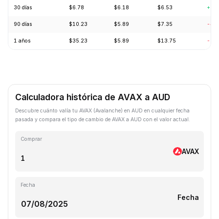
30 días
$6.78
$6.18
$6.53
+0.
90 días
$10.23
$5.89
$7.35
-4.
1 años
$35.23
$5.89
$13.75
-71
Calculadora histórica de AVAX a AUD
Descubre cuánto valía tu AVAX (Avalanche) en AUD en cualquier fecha
pasada y compara el tipo de cambio de AVAX a AUD con el valor actual.
Comprar
AVAX
Fecha
Fecha