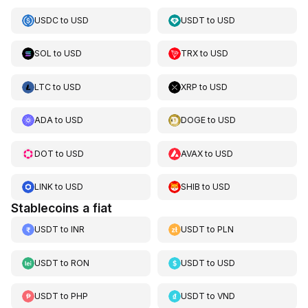
USDC
to
USD
USDT
to
USD
SOL
to
USD
TRX
to
USD
LTC
to
USD
XRP
to
USD
ADA
to
USD
DOGE
to
USD
DOT
to
USD
AVAX
to
USD
LINK
to
USD
SHIB
to
USD
Stablecoins a fiat
USDT
to
INR
USDT
to
PLN
USDT
to
RON
USDT
to
USD
USDT
to
PHP
USDT
to
VND