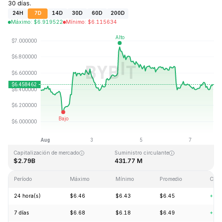
30 días.
24H
7D
14D
30D
60D
200D
Máximo
:
$
6.919522
Mínimo
:
$
6.115634
Última actualización: 2026-08-07, 21:35 GMT+0
Máximo histórico
Mínimo histórico
$144.96
$2.80
Capitalización de mercado
Suministro circulante
$2.79B
431.77 M
Período
Máximo
Mínimo
Promedio
Cam
24 hora(s)
$6.46
$6.43
$6.45
+0.
7 días
$6.68
$6.18
$6.49
+1.