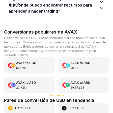
total?
4. ¿Dónde puedo encontrar recursos para
aprender a hacer trading?
Conversiones populares de AVAX
Convierte AVAX a USD y otras monedas fiat con tipos de cambio en
tiempo real. Gracias a las cotizaciones agregadas de los makers de
mercado de Bybit, puedes consultar el valor actual de AVAX y
convertirlo con confianza, con tipos de cambio precisos y sin
spreads ocultos.
AVAX
to
SGD
AVAX
to
USD
S$8.25
$6.46
AVAX
to
AED
AVAX
to
ARS
د.إ23.72
$9,672.33
Ver más
↓
Pares de conversión de USD en tendencia
BTC
to
USD
ETH
to
USD