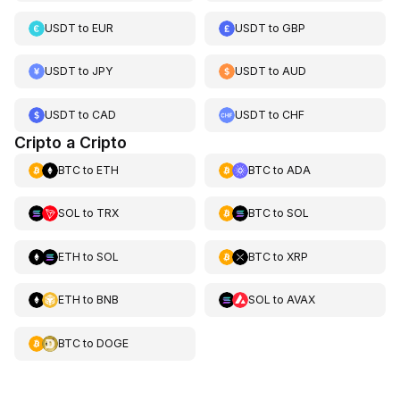
USDT
to
EUR
USDT
to
GBP
USDT
to
JPY
USDT
to
AUD
USDT
to
CAD
USDT
to
CHF
Cripto a Cripto
BTC
to
ETH
BTC
to
ADA
SOL
to
TRX
BTC
to
SOL
ETH
to
SOL
BTC
to
XRP
ETH
to
BNB
SOL
to
AVAX
BTC
to
DOGE