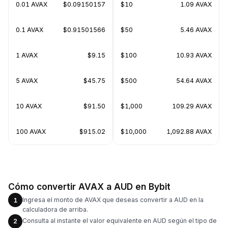
0.01 AVAX
$0.09150157
$10
1.09 AVAX
0.1 AVAX
$0.91501566
$50
5.46 AVAX
1 AVAX
$9.15
$100
10.93 AVAX
5 AVAX
$45.75
$500
54.64 AVAX
10 AVAX
$91.50
$1,000
109.29 AVAX
100 AVAX
$915.02
$10,000
1,092.88 AVAX
Cómo convertir AVAX a AUD en Bybit
Ingresa el monto de AVAX que deseas convertir a AUD en la
1
calculadora de arriba.
Consulta al instante el valor equivalente en AUD según el tipo de
2