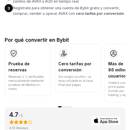
cambio de AVAX a AUD en tiempo real.
Regístrate para obtener una cuenta de Bybit gratis y convertir,
3
comprar, vender u operar AVAX con
cero tarifas por conversión
.
Por qué convertir en Bybit
Prueba de
Cero tarifas por
Más de
reservas
conversión
86 millone
usuarios
Reservas 1:1 verificadas
Sin cargos ocultos. La
mensualmente mediante
tasa cotizada es la tasa
Únete a uno de
pruebas de Merkle on-
final que pagas.
principales ex
chain.
mundo por vol
trading y liqui
4.7
/ 5
47K Reviews