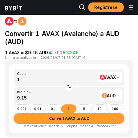
Regístrese
Inicio
AVAX to AUD
Convertir 1 AVAX (Avalanche) a AUD
(AUD)
1 AVAX ≈ $9.15 AUD
▲
+0.06%
24h
Última actualización
：
2026/08/07 21:35
(
GMT+0
)
Gastar
AVAX
Recibir ~
AUD
0.001
0.01
0.1
1
5
10
100
Convert AVAX to AUD
Cero comisiones · más de 350 criptos · más de 40 monedas fiat