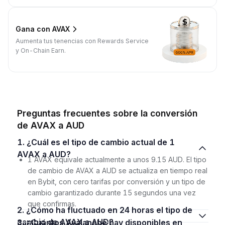
Gana con AVAX
Aumenta tus tenencias con Rewards Service
y On-Chain Earn.
Preguntas frecuentes sobre la conversión
de AVAX a AUD
1. ¿Cuál es el tipo de cambio actual de 1
AVAX a AUD?
1 AVAX equivale actualmente a unos 9.15 AUD. El tipo
de cambio de AVAX a AUD se actualiza en tiempo real
en Bybit, con cero tarifas por conversión y un tipo de
cambio garantizado durante 15 segundos una vez
que confirmas.
2. ¿Cómo ha fluctuado en 24 horas el tipo de
cambio de AVAX a AUD?
3. ¿Cuántos Avalanche hay disponibles en