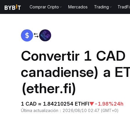
Comprar Cripto
Mercados
Trading
TradFi
Inicio
CAD to ETHFI
Convertir 1 CAD 
canadiense) a E
(ether.fi)
1 CAD ≈ 1.84210254 ETHFI
▼
-1.98%
24h
Última actualización
：
2026/08/10 02:47
(
GMT+0
)