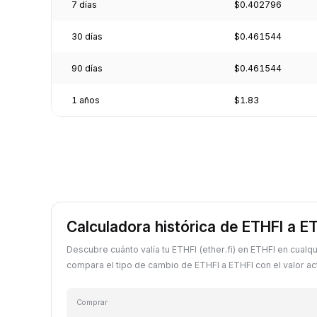
7 días
$0.402796
30 días
$0.461544
90 días
$0.461544
1 años
$1.83
Calculadora histórica de ETHFI a E
Descubre cuánto valía tu ETHFI (ether.fi) en ETHFI en cualq
compara el tipo de cambio de ETHFI a ETHFI con el valor act
Comprar