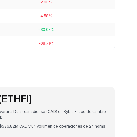
-2.33%
-4.58%
+30.04%
-68.79%
 (ETHFI)
ertir a Dólar canadiense (CAD) en Bybit. El tipo de cambio
D.
de $526.82M CAD y un volumen de operaciones de 24 horas