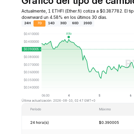
Gráfico del tipo de camb
Actualmente, 1 ETHFI (Ether.fi) cotiza a $0.387782. El 
downward un 4.58% en los últimos 30 días.
24H
7D
14D
30D
60D
200D
Última actualización: 2026-08-10, 02:47 GMT+0
Período
Máximo
24 hora(s)
$0.390005