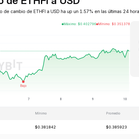
io de ETHFI a USD
tipo de cambio de ETHFI a USD ha up un 1.57% en las últimas 24 hora
Máximo
:
$
0.402796
Mínimo
:
$
0.351378
Mínimo
Promedio
$0.381842
$0.385923