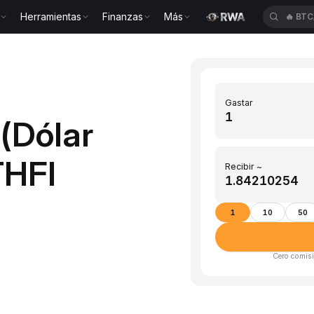
Herramientas
Finanzas
Más
🔥
BTC
Gastar
(Dólar
THFI
Recibir ~
1
10
50
Cero comisi