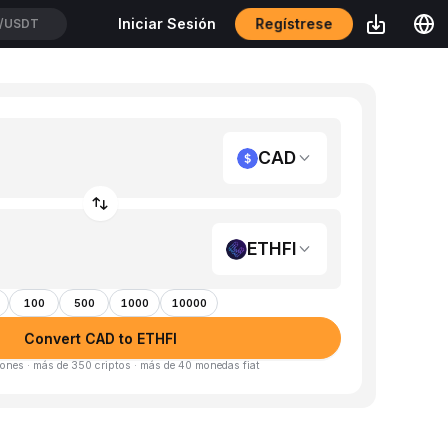
Regístrese
Iniciar Sesión
/USDT
CAD
ETHFI
100
500
1000
10000
Convert CAD to ETHFI
ones · más de 350 criptos · más de 40 monedas fiat