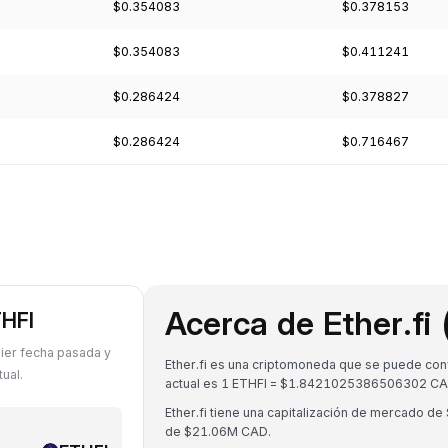
$0.354083
$0.378153
$0.354083
$0.411241
$0.286424
$0.378827
$0.286424
$0.716467
Acerca de Ether.fi
THFI
uier fecha pasada y
Ether.fi es una criptomoneda que se puede conv
ual.
actual es 1 ETHFI = $1.8421025386506302 CA
Ether.fi tiene una capitalización de mercado 
de $21.06M CAD.