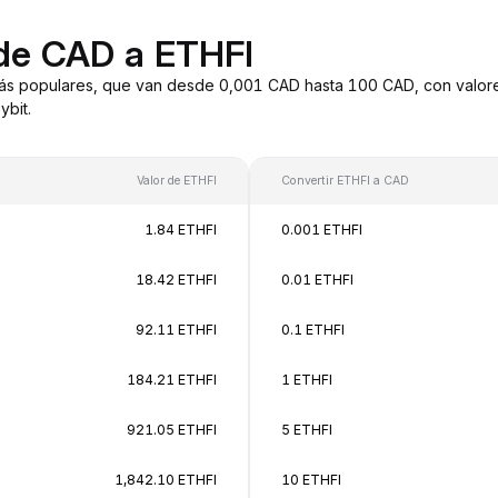
de CAD a ETHFI
ás populares, que van desde 0,001 CAD hasta 100 CAD, con valore
bit.
Valor de ETHFI
Convertir ETHFI a CAD
1.84 ETHFI
0.001 ETHFI
18.42 ETHFI
0.01 ETHFI
92.11 ETHFI
0.1 ETHFI
184.21 ETHFI
1 ETHFI
921.05 ETHFI
5 ETHFI
1,842.10 ETHFI
10 ETHFI