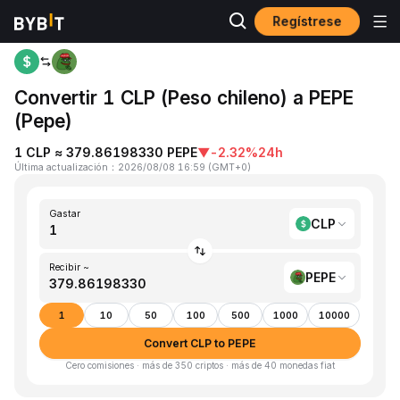
Regístrese
Inicio
CLP to PEPE
Convertir 1 CLP (Peso chileno) a PEPE
(Pepe)
1 CLP ≈ 379.86198330 PEPE
▼
-2.32%
24h
Última actualización
：
2026/08/08 16:59
(
GMT+0
)
Gastar
CLP
Recibir ~
PEPE
1
10
50
100
500
1000
10000
Convert CLP to PEPE
Cero comisiones · más de 350 criptos · más de 40 monedas fiat