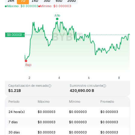
24H
7D
14D
30D
60D
200D
Máximo
:
$
0.000003
Mínimo
:
$
0.000003
Última actualización: 2026-08-08, 16:59 GMT+0
Máximo histórico
Mínimo histórico
$0.000028
$0.000000
Capitalización de mercado
Suministro circulante
$1.21B
420,690.00 B
Período
Máximo
Mínimo
Promedio
C
24 hora(s)
$0.000003
$0.000003
$0.000003
+
7 días
$0.000003
$0.000003
$0.000003
+
30 días
$0.000003
$0.000003
$0.000003
+