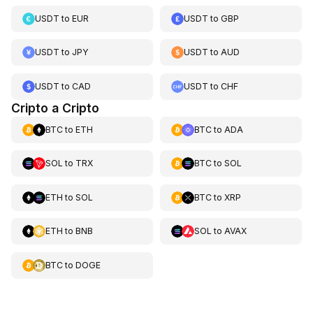
USDT
to
EUR
USDT
to
GBP
USDT
to
JPY
USDT
to
AUD
USDT
to
CAD
USDT
to
CHF
Cripto a Cripto
BTC
to
ETH
BTC
to
ADA
SOL
to
TRX
BTC
to
SOL
ETH
to
SOL
BTC
to
XRP
ETH
to
BNB
SOL
to
AVAX
BTC
to
DOGE