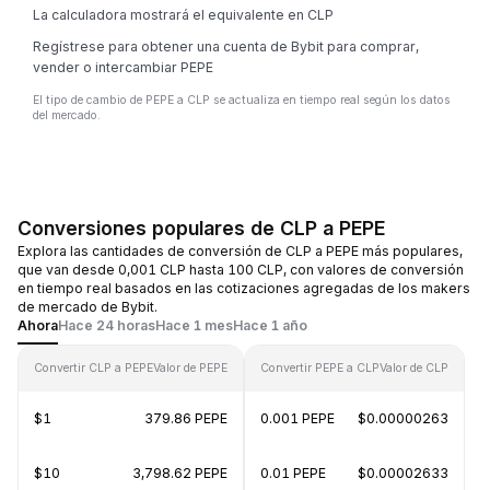
La calculadora mostrará el equivalente en CLP
Regístrese para obtener una cuenta de Bybit para comprar,
vender o intercambiar PEPE
El tipo de cambio de PEPE a CLP se actualiza en tiempo real según los datos
del mercado.
Conversiones populares de CLP a PEPE
Explora las cantidades de conversión de CLP a PEPE más populares,
que van desde 0,001 CLP hasta 100 CLP, con valores de conversión
en tiempo real basados en las cotizaciones agregadas de los makers
de mercado de Bybit.
Ahora
Hace 24 horas
Hace 1 mes
Hace 1 año
Convertir CLP a PEPE
Valor de PEPE
Convertir PEPE a CLP
Valor de CLP
$1
379.86 PEPE
0.001 PEPE
$0.00000263
$10
3,798.62 PEPE
0.01 PEPE
$0.00002633