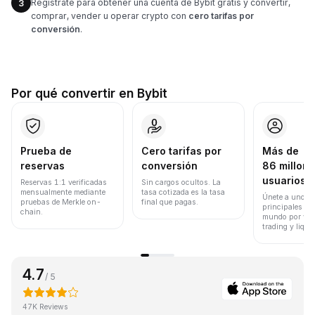
Regístrate para obtener una cuenta de Bybit gratis y convertir,
3
comprar, vender u operar crypto con
cero tarifas por
conversión
.
Por qué convertir en Bybit
Prueba de
Cero tarifas por
Más de
reservas
conversión
86 millone
usuarios
Reservas 1:1 verificadas
Sin cargos ocultos. La
mensualmente mediante
tasa cotizada es la tasa
Únete a uno de
pruebas de Merkle on-
final que pagas.
principales ex
chain.
mundo por vol
trading y liqui
4.7
/ 5
47K Reviews