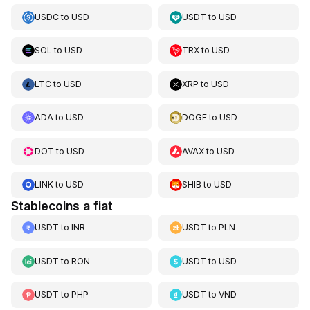
USDC
to
USD
USDT
to
USD
SOL
to
USD
TRX
to
USD
LTC
to
USD
XRP
to
USD
ADA
to
USD
DOGE
to
USD
DOT
to
USD
AVAX
to
USD
LINK
to
USD
SHIB
to
USD
Stablecoins a fiat
USDT
to
INR
USDT
to
PLN
USDT
to
RON
USDT
to
USD
USDT
to
PHP
USDT
to
VND