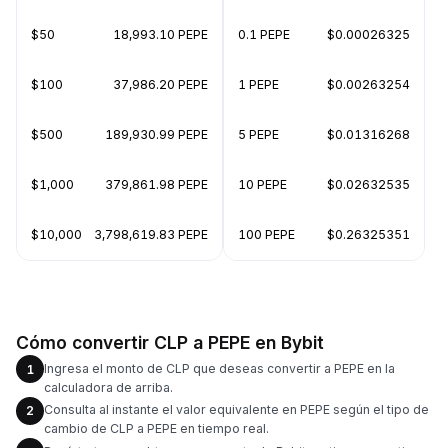
$50
18,993.10 PEPE
0.1 PEPE
$0.00026325
$100
37,986.20 PEPE
1 PEPE
$0.00263254
$500
189,930.99 PEPE
5 PEPE
$0.01316268
$1,000
379,861.98 PEPE
10 PEPE
$0.02632535
$10,000
3,798,619.83 PEPE
100 PEPE
$0.26325351
Cómo convertir CLP a PEPE en Bybit
Ingresa el monto de CLP que deseas convertir a PEPE en la
1
calculadora de arriba.
Consulta al instante el valor equivalente en PEPE según el tipo de
2
cambio de CLP a PEPE en tiempo real.