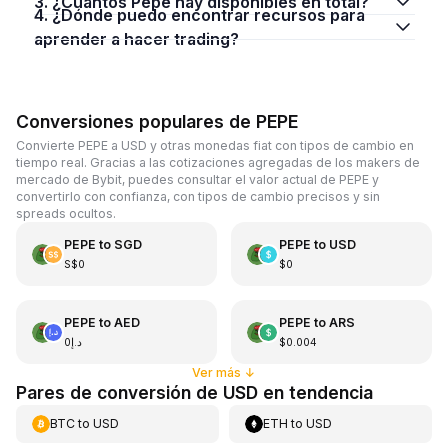
3. ¿Cuántos Pepe hay disponibles en total?
4. ¿Dónde puedo encontrar recursos para
aprender a hacer trading?
Conversiones populares de PEPE
Convierte PEPE a USD y otras monedas fiat con tipos de cambio en
tiempo real. Gracias a las cotizaciones agregadas de los makers de
mercado de Bybit, puedes consultar el valor actual de PEPE y
convertirlo con confianza, con tipos de cambio precisos y sin
spreads ocultos.
PEPE
to
SGD
PEPE
to
USD
S$0
$0
PEPE
to
AED
PEPE
to
ARS
د.إ0
$0.004
Ver más
↓
Pares de conversión de USD en tendencia
BTC
to
USD
ETH
to
USD