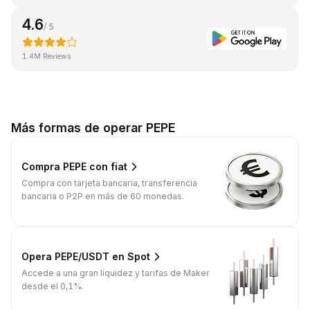
4.6
/ 5
1.4M Reviews
Más formas de operar PEPE
Compra PEPE con fiat
Compra con tarjeta bancaria, transferencia
bancaria o P2P en más de 60 monedas.
Opera PEPE/USDT en Spot
Accede a una gran liquidez y tarifas de Maker
desde el 0,1%.