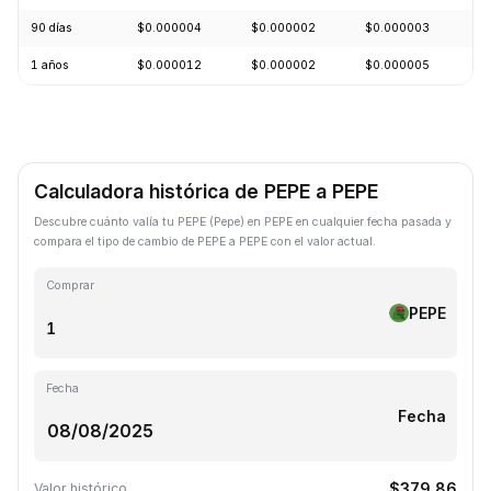
90 días
$0.000004
$0.000002
$0.000003
+
1 años
$0.000012
$0.000002
$0.000005
-
Calculadora histórica de PEPE a PEPE
Descubre cuánto valía tu PEPE (Pepe) en PEPE en cualquier fecha pasada y
compara el tipo de cambio de PEPE a PEPE con el valor actual.
Comprar
PEPE
Fecha
Fecha
$379.86
Valor histórico