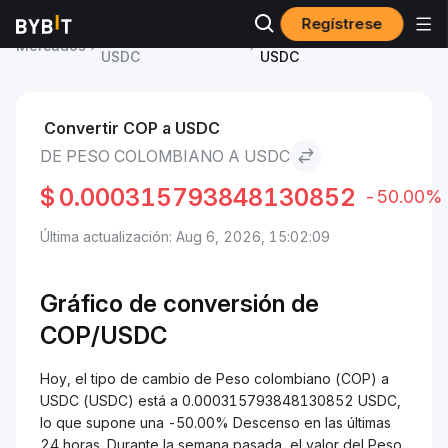
Regístrese
Precio de USDC
Peso colombiano to
Mercados
USDC
USDC
Convertir COP a USDC
DE PESO COLOMBIANO A USDC
$
0.000315793848130852
-50.00%
Última actualización: Aug 6, 2026, 15:02:09
Gráfico de conversión de
COP/USDC
Hoy, el tipo de cambio de Peso colombiano (COP) a
USDC (USDC) está a 0.000315793848130852 USDC,
lo que supone una -50.00% Descenso en las últimas
24 horas. Durante la semana pasada, el valor del Peso