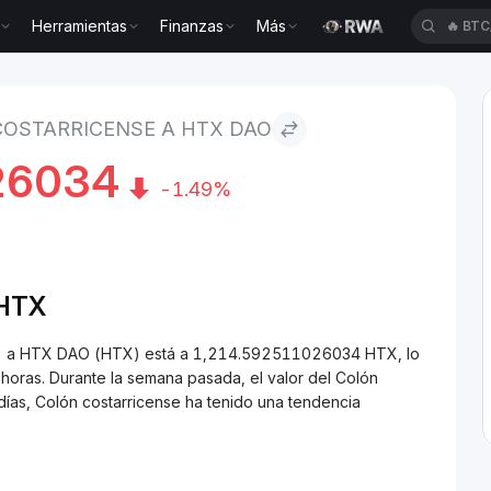
Herramientas
Finanzas
Más
🔥
XAU
cense to HTX DAO
COSTARRICENSE A HTX DAO
26034
-1.49%
/HTX
RC) a HTX DAO (HTX) está a 1,214.592511026034 HTX, lo
oras. Durante la semana pasada, el valor del Colón
días, Colón costarricense ha tenido una tendencia