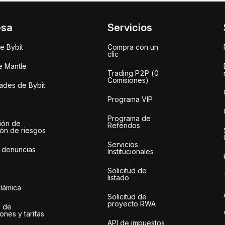
esa
Servicios
e Bybit
Compra con un
clic
e Mantle
Trading P2P (0
Comisiones)
des de Bybit
Programa VIP
Programa de
ión de
Referidos
ión de riesgos
Servicios
 denuncias
Institucionales
Solicitud de
listado
slámica
Solicitud de
proyecto RWA
 de
ones y tarifas
API de impuestos