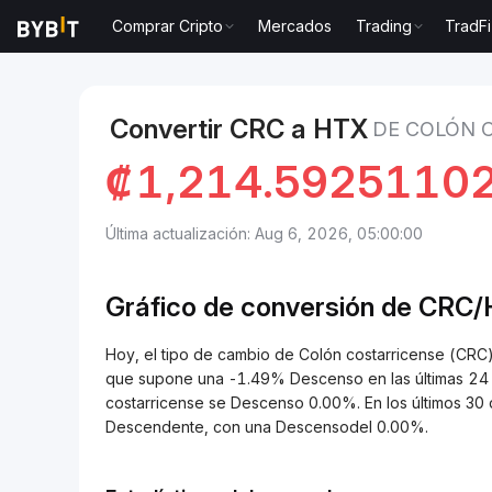
Comprar Cripto
Mercados
Trading
TradFi
Mercados
Precio de HTX DAO HTX
Colón costarri
Convertir CRC a HTX
DE COLÓN 
₡
1,214.5925110
Última actualización: Aug 6, 2026, 05:00:00
Gráfico de conversión de CRC
Hoy, el tipo de cambio de Colón costarricense (C
que supone una -1.49% Descenso en las últimas 24 h
costarricense se Descenso 0.00%. En los últimos 30 
Descendente, con una Descensodel 0.00%.