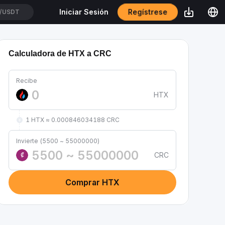
Regístrese
Iniciar Sesión
T/USDT
Calculadora de HTX a CRC
Recibe
HTX
1 HTX ≈ 0.000846034188 CRC
Invierte (5500 ~ 55000000)
CRC
₡
Comprar HTX