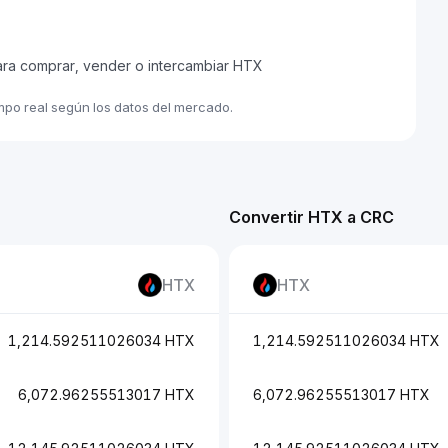
ara comprar, vender o intercambiar HTX
mpo real según los datos del mercado.
Convertir HTX a CRC
HTX
HTX
1,214.592511026034 HTX
1,214.592511026034 HTX
6,072.96255513017 HTX
6,072.96255513017 HTX