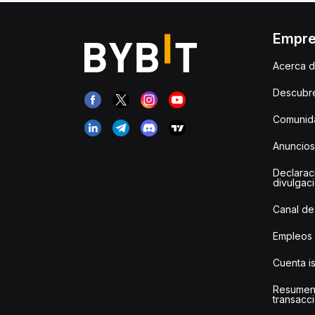
Empr
Acerca d
Descubr
Comunida
Anuncios
Declarac
divulgac
Canal de
Empleos
Cuenta i
Resumen
transacci