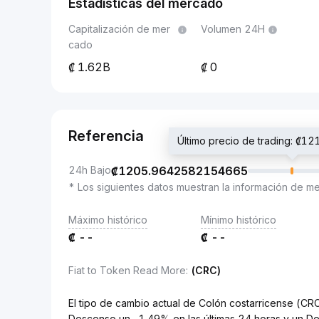
Estadísticas del mercado
Capitalización de mer
Volumen 24H
cado
1.62B
0
Referencia
Último precio de trading: ₡
24h Bajo
₡
1205.9642582154665
* Los siguientes datos muestran la información de m
Máximo histórico
Mínimo histórico
₡
--
₡
--
Fiat to Token Read More
:
(CRC)
El tipo de cambio actual de Colón costarricense 
Descenso un -1.49% en las últimas 24 horas y un De