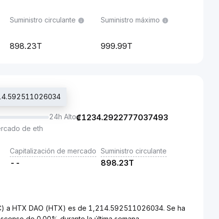
Suministro circulante
Suministro máximo
898.23T
999.99T
1214.592511026034
24h Alto
₡
1234.2922777037493
ercado de eth
Capitalización de mercado
Suministro circulante
--
898.23T
(CRC) a HTX DAO (HTX) es de 1,214.592511026034. Se ha
scenso de 0.00% durante la última semana.