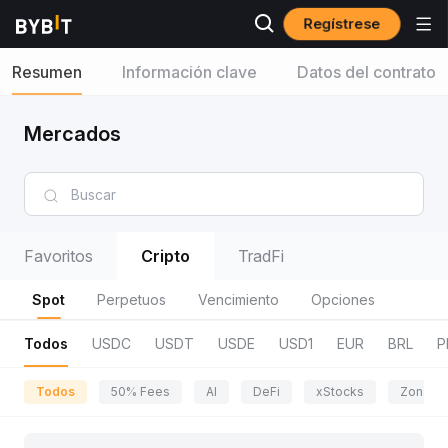
Regístrese
Resumen
Información clave
Datos del contrato
Mercados
Favoritos
Cripto
TradFi
Spot
Perpetuos
Vencimiento
Opciones
Todos
USDC
USDT
USDE
USD1
EUR
BRL
P
Todos
50% Fees
AI
DeFi
xStocks
Zona de