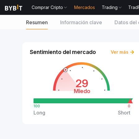
Comprar Cripto
Mercados
Trading
Trad
Resumen
Información clave
Datos del 
Sentimiento del mercado
Ver más
29
Miedo
100
0
Long
Short