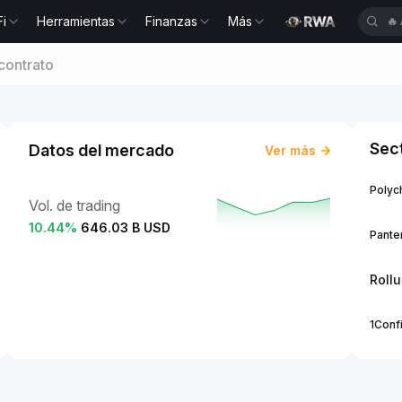
Fi
Herramientas
Finanzas
Más
🔥
contrato
Sec
Datos del mercado
Ver más
Polych
Vol. de trading
10.44
%
646.03 B USD
Panter
Roll