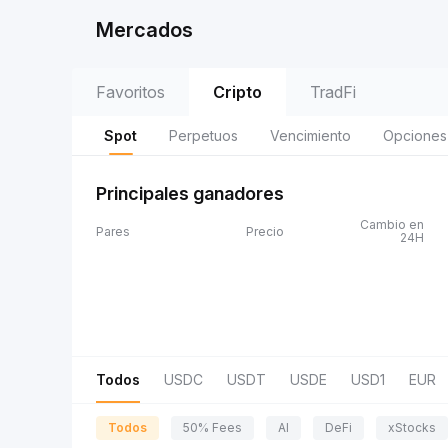
Mercados
Favoritos
Cripto
TradFi
Spot
Perpetuos
Vencimiento
Opciones
Principales ganadores
Cambio en
Pares
Precio
24H
Todos
USDC
USDT
USDE
USD1
EUR
Todos
50% Fees
AI
DeFi
xStocks