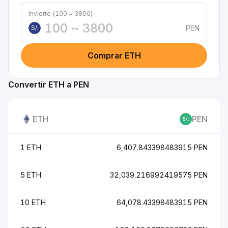
Invierte (100 ~ 3800)
PEN
S/.
Comprar ETH
Convertir ETH a PEN
ETH
PEN
1 ETH
6,407.843398483915 PEN
5 ETH
32,039.216992419575 PEN
10 ETH
64,078.43398483915 PEN