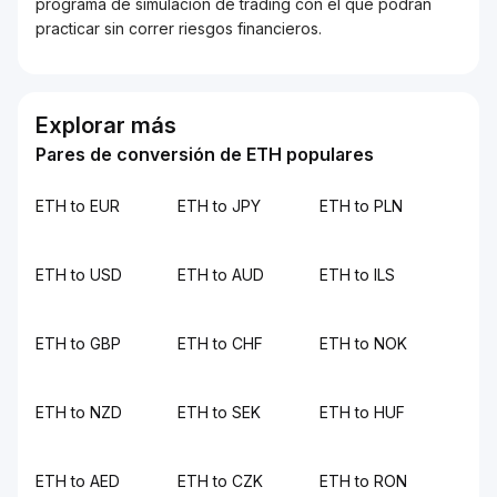
programa de simulación de trading con el que podrán
practicar sin correr riesgos financieros.
Explorar más
Pares de conversión de ETH populares
ETH to EUR
ETH to JPY
ETH to PLN
ETH to USD
ETH to AUD
ETH to ILS
ETH to GBP
ETH to CHF
ETH to NOK
ETH to NZD
ETH to SEK
ETH to HUF
ETH to AED
ETH to CZK
ETH to RON