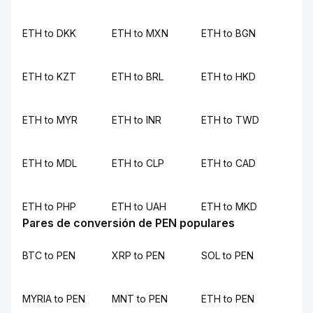
ETH to DKK
ETH to MXN
ETH to BGN
ETH to KZT
ETH to BRL
ETH to HKD
ETH to MYR
ETH to INR
ETH to TWD
ETH to MDL
ETH to CLP
ETH to CAD
ETH to PHP
ETH to UAH
ETH to MKD
Pares de conversión de PEN populares
BTC to PEN
XRP to PEN
SOL to PEN
MYRIA to PEN
MNT to PEN
ETH to PEN