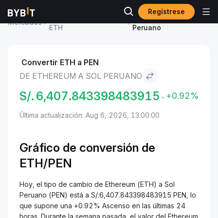
Regístrese
Precio de Ethereum
Ethereum to Sol
Mercados
ETH
Peruano
Convertir ETH a PEN
DE ETHEREUM A SOL PERUANO
S/.
6,407.843398483915
+0.92%
Última actualización: Aug 6, 2026, 13:00:00
Gráfico de conversión de
ETH/
PEN
Hoy, el tipo de cambio de Ethereum (ETH) a Sol
Peruano (PEN) está a S/.6,407.843398483915 PEN, lo
que supone una +0.92% Ascenso en las últimas 24
horas. Durante la semana pasada, el valor del Ethereum