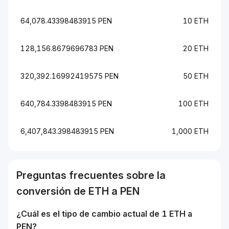
64,078.43398483915 PEN
10 ETH
128,156.8679696783 PEN
20 ETH
320,392.16992419575 PEN
50 ETH
640,784.3398483915 PEN
100 ETH
6,407,843.398483915 PEN
1,000 ETH
Preguntas frecuentes sobre la
conversión de
ETH
a
PEN
¿Cuál es el tipo de cambio actual de 1
ETH
a
PEN
?