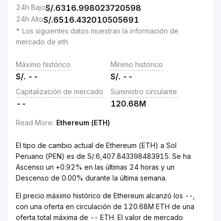
24h Bajo
S/.
6316.998023720598
24h Alto
S/.
6516.432010505691
* Los siguientes datos muestran la información de
mercado de eth
Máximo histórico
Mínimo histórico
S/.
--
S/.
--
Capitalización de mercado
Suministro circulante
--
120.68M
Read More
:
Ethereum (ETH)
El tipo de cambio actual de Ethereum (ETH) a Sol
Peruano (PEN) es de S/.6,407.843398483915. Se ha
Ascenso un +0.92% en las últimas 24 horas y un
Descenso de 0.00% durante la última semana.
El precio máximo histórico de Ethereum alcanzó los --,
con una oferta en circulación de 120.68M ETH de una
oferta total máxima de -- ETH. El valor de mercado