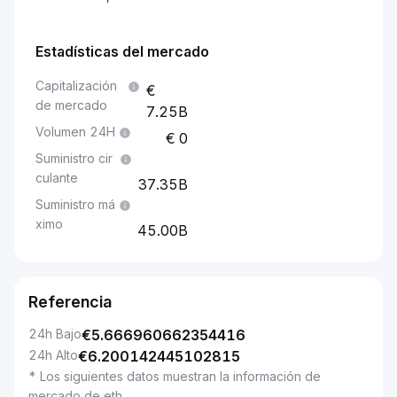
Estadísticas del mercado
Capitalización
de mercado
7.25B
Volumen 24H
0
Suministro cir
culante
37.35B
Suministro má
ximo
45.00B
Referencia
24h Bajo
€
5.666960662354416
24h Alto
€
6.200142445102815
* Los siguientes datos muestran la información de
mercado de eth