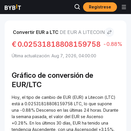
Regístrese
Mercados
Precio de Litecoin LTC
EUR to Litecoin
Convertir EUR a LTC
DE EUR A LITECOIN
€
0.02531818808159758
-0.88%
Última actualización: Aug 7, 2026, 04:00:00
Gráfico de conversión de
EUR/LTC
Hoy, el tipo de cambio de EUR (EUR) a Litecoin (LTC)
está a 0.02531818808159758 LTC, lo que supone
una -0.88% Descenso en las últimas 24 horas. Durante
la semana pasada, el valor del EUR se Ascenso
+0.28%. En los últimos 30 días, EUR ha tenido una
tendencia Ascendente, con una Ascensodel +3.15%.