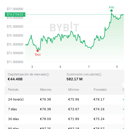
Última actualización: 2026-08-09, 11:25 GMT+0
Máximo histórico
Mínimo histórico
€293.31
€0.500801
Capitalización de mercado
Suministro circulante
€44.46B
582.17 M
Período
Máximo
Mínimo
Promedio
Cam
24 hora(s)
€76.38
€75.96
€76.17
+1.
7 días
€76.38
€72.67
€74.16
+4.
30 días
€78.09
€71.89
€75.24
-3.
90 días
€97.25
€62.18
€76.57
+20