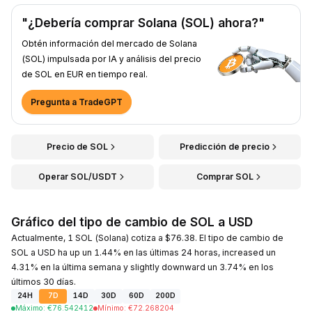
"¿Debería comprar Solana (SOL) ahora?"
Obtén información del mercado de Solana
(SOL) impulsada por IA y análisis del precio
de SOL en EUR en tiempo real.
Pregunta a TradeGPT
Precio de SOL
Predicción de precio
Operar SOL/USDT
Comprar SOL
Gráfico del tipo de cambio de SOL a USD
Actualmente, 1 SOL (Solana) cotiza a $76.38. El tipo de cambio de
SOL a USD ha up un 1.44% en las últimas 24 horas, increased un
4.31% en la última semana y slightly downward un 3.74% en los
últimos 30 días.
24H
7D
14D
30D
60D
200D
Máximo
:
€
76.542412
Mínimo
:
€
72.268204