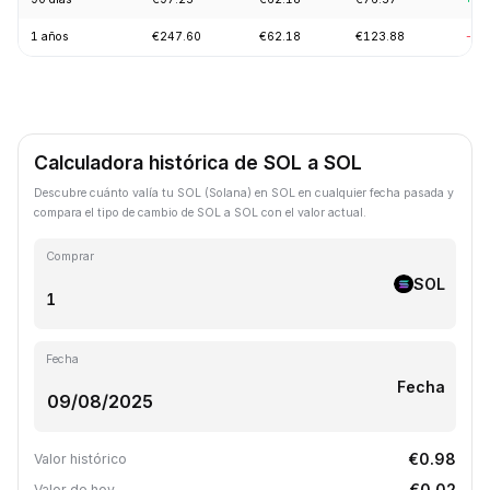
1 años
€247.60
€62.18
€123.88
-58
Calculadora histórica de SOL a SOL
Descubre cuánto valía tu SOL (Solana) en SOL en cualquier fecha pasada y
compara el tipo de cambio de SOL a SOL con el valor actual.
Comprar
SOL
Fecha
Fecha
€0.98
Valor histórico
€0.02
Valor de hoy