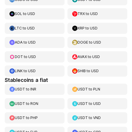
SOL
to
USD
TRX
to
USD
LTC
to
USD
XRP
to
USD
ADA
to
USD
DOGE
to
USD
DOT
to
USD
AVAX
to
USD
LINK
to
USD
SHIB
to
USD
Stablecoins a fiat
USDT
to
INR
USDT
to
PLN
USDT
to
RON
USDT
to
USD
USDT
to
PHP
USDT
to
VND