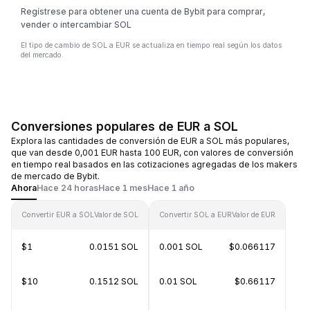
Regístrese para obtener una cuenta de Bybit para comprar,
vender o intercambiar SOL
El tipo de cambio de SOL a EUR se actualiza en tiempo real según los datos
del mercado.
Conversiones populares de EUR a SOL
Explora las cantidades de conversión de EUR a SOL más populares,
que van desde 0,001 EUR hasta 100 EUR, con valores de conversión
en tiempo real basados en las cotizaciones agregadas de los makers
de mercado de Bybit.
Ahora
Hace 24 horas
Hace 1 mes
Hace 1 año
Convertir EUR a SOL
Valor de SOL
Convertir SOL a EUR
Valor de EUR
$1
0.0151 SOL
0.001 SOL
$0.066117
$10
0.1512 SOL
0.01 SOL
$0.66117