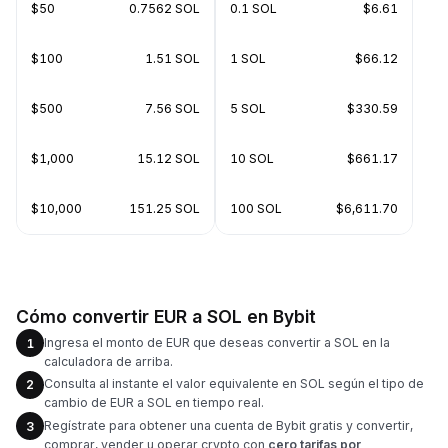
$50
0.7562 SOL
0.1 SOL
$6.61
$100
1.51 SOL
1 SOL
$66.12
$500
7.56 SOL
5 SOL
$330.59
$1,000
15.12 SOL
10 SOL
$661.17
$10,000
151.25 SOL
100 SOL
$6,611.70
Cómo convertir EUR a SOL en Bybit
Ingresa el monto de EUR que deseas convertir a SOL en la
1
calculadora de arriba.
Consulta al instante el valor equivalente en SOL según el tipo de
2
cambio de EUR a SOL en tiempo real.
Regístrate para obtener una cuenta de Bybit gratis y convertir,
3
comprar, vender u operar crypto con
cero tarifas por