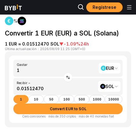
Regístrese
Inicio
EUR to SOL
Convertir 1 EUR (EUR) a SOL (Solana)
1 EUR ≈ 0.01512470 SOL
▼
-1.09%
24h
Última actualización
：
2026/08/09 11:25
(
GMT+0
)
Gastar
EUR
Recibir ~
SOL
1
10
50
100
500
1000
10000
Convert EUR to SOL
Cero comisiones · más de 350 criptos · más de 40 monedas fiat