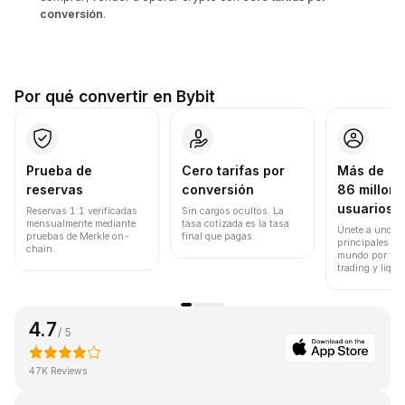
conversión
.
Por qué convertir en Bybit
Prueba de
Cero tarifas por
Más de
reservas
conversión
86 millone
usuarios
Reservas 1:1 verificadas
Sin cargos ocultos. La
mensualmente mediante
tasa cotizada es la tasa
Únete a uno de
pruebas de Merkle on-
final que pagas.
principales ex
chain.
mundo por vol
trading y liqui
4.7
/ 5
47K Reviews