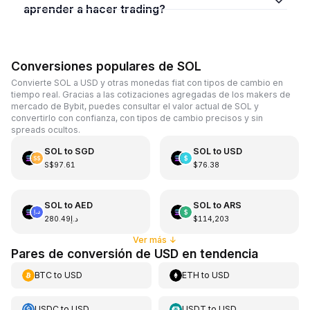
aprender a hacer trading?
Conversiones populares de SOL
Convierte SOL a USD y otras monedas fiat con tipos de cambio en
tiempo real. Gracias a las cotizaciones agregadas de los makers de
mercado de Bybit, puedes consultar el valor actual de SOL y
convertirlo con confianza, con tipos de cambio precisos y sin
spreads ocultos.
SOL
to
SGD
SOL
to
USD
S$97.61
$76.38
SOL
to
AED
SOL
to
ARS
د.إ280.49
$114,203
Ver más
↓
Pares de conversión de USD en tendencia
BTC
to
USD
ETH
to
USD
USDC
to
USD
USDT
to
USD