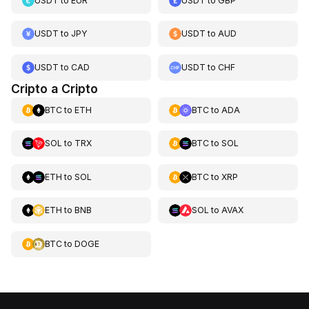
USDT
to
EUR
USDT
to
GBP
USDT
to
JPY
USDT
to
AUD
USDT
to
CAD
USDT
to
CHF
Cripto a Cripto
BTC
to
ETH
BTC
to
ADA
SOL
to
TRX
BTC
to
SOL
ETH
to
SOL
BTC
to
XRP
ETH
to
BNB
SOL
to
AVAX
BTC
to
DOGE