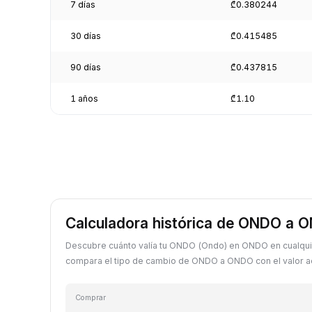
7 días
₾0.380244
30 días
₾0.415485
90 días
₾0.437815
1 años
₾1.10
Calculadora histórica de ONDO a 
Descubre cuánto valía tu ONDO (Ondo) en ONDO en cualqui
compara el tipo de cambio de ONDO a ONDO con el valor ac
Comprar