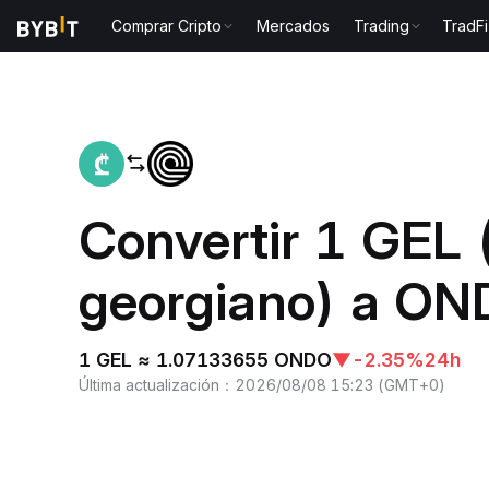
Comprar Cripto
Mercados
Trading
TradFi
Inicio
GEL to ONDO
Convertir 1 GEL 
georgiano) a ON
1 GEL ≈ 1.07133655 ONDO
▼
-2.35%
24h
Última actualización
：
2026/08/08 15:23
(
GMT+0
)