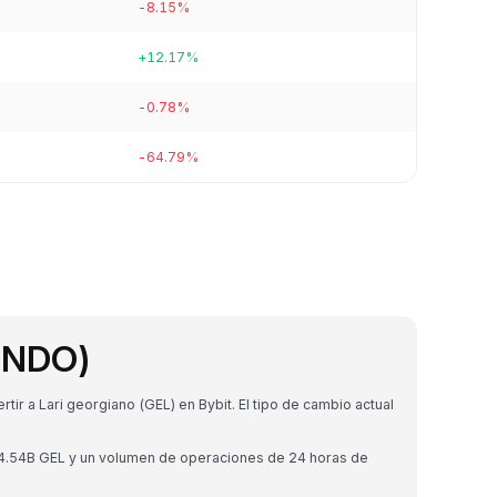
-8.15%
+12.17%
-0.78%
-64.79%
ONDO)
r a Lari georgiano (GEL) en Bybit. El tipo de cambio actual
₾4.54B GEL y un volumen de operaciones de 24 horas de