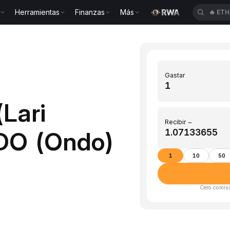
Herramientas
Finanzas
Más
🔥
ETH
Gastar
(Lari
Recibir ~
DO (Ondo)
1
10
50
Cero comisi