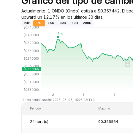
Gráfico del tipo de cam
Actualmente, 1 ONDO (Ondo) cotiza a $0.357442. El tip
upward un 12.17% en los últimos 30 días.
24H
7D
14D
30D
60D
200D
Última actualización: 2026-08-08, 15:23 GMT+0
Período
Máximo
24 hora(s)
₾0.356564