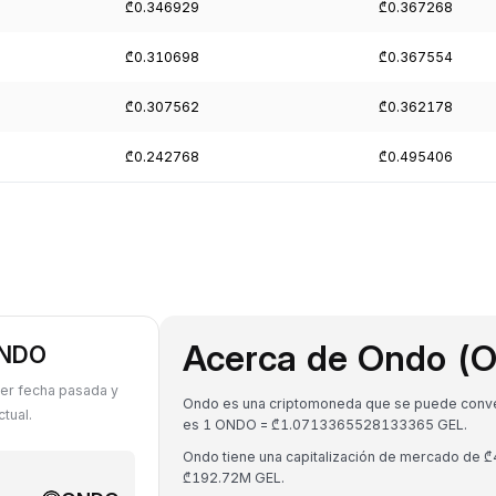
₾0.346929
₾0.367268
₾0.310698
₾0.367554
₾0.307562
₾0.362178
₾0.242768
₾0.495406
Acerca de Ondo (
ONDO
er fecha pasada y
Ondo es una criptomoneda que se puede converti
tual.
es 1 ONDO = ₾1.0713365528133365 GEL.
Ondo tiene una capitalización de mercado de 
₾192.72M GEL.