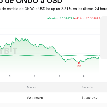
bio de ONDO a USD
o de cambio de ONDO a USD ha up un 2.21% en las últimas 24 horas
Máximo
:
₾
0.394792
Mínimo
:
₾
0.344893
Mínimo
Promedio
₾0.346929
₾0.351747