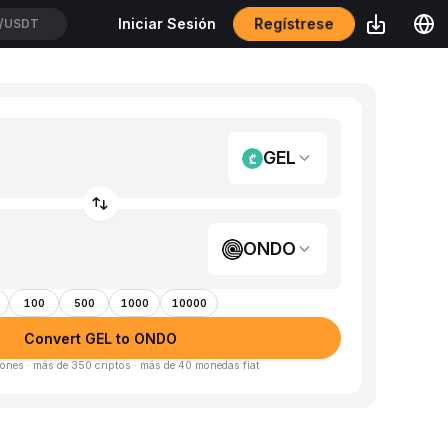
Regístrese
Iniciar Sesión
/USDT
GEL
ONDO
100
500
1000
10000
Convert GEL to ONDO
ones · más de 350 criptos · más de 40 monedas fiat