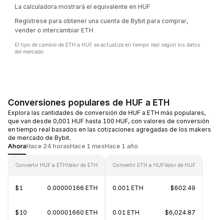
La calculadora mostrará el equivalente en HUF
Regístrese para obtener una cuenta de Bybit para comprar,
vender o intercambiar ETH
El tipo de cambio de ETH a HUF se actualiza en tiempo real según los datos
del mercado.
Conversiones populares de HUF a ETH
Explora las cantidades de conversión de HUF a ETH más populares,
que van desde 0,001 HUF hasta 100 HUF, con valores de conversión
en tiempo real basados en las cotizaciones agregadas de los makers
de mercado de Bybit.
Ahora
Hace 24 horas
Hace 1 mes
Hace 1 año
Convertir HUF a ETH
Valor de ETH
Convertir ETH a HUF
Valor de HUF
$1
0.00000166 ETH
0.001 ETH
$602.49
$10
0.00001660 ETH
0.01 ETH
$6,024.87