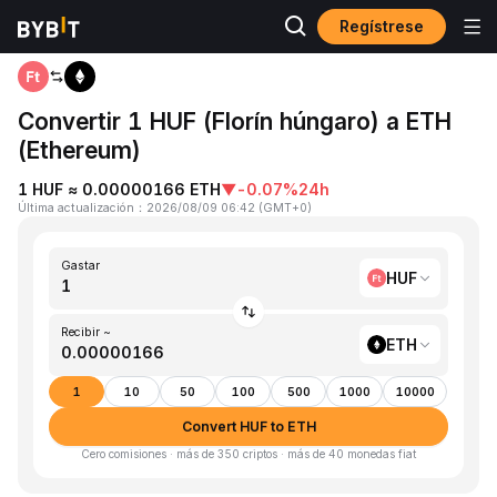
Regístrese
Inicio
HUF to ETH
Convertir 1 HUF (Florín húngaro) a ETH
(Ethereum)
1 HUF ≈ 0.00000166 ETH
▼
-0.07%
24h
Última actualización
：
2026/08/09 06:42
(
GMT+0
)
Gastar
HUF
Recibir ~
ETH
1
10
50
100
500
1000
10000
Convert HUF to ETH
Cero comisiones · más de 350 criptos · más de 40 monedas fiat