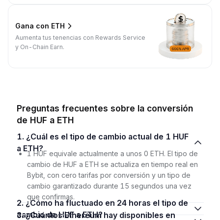
Gana con ETH
Aumenta tus tenencias con Rewards Service
y On-Chain Earn.
Preguntas frecuentes sobre la conversión
de HUF a ETH
1. ¿Cuál es el tipo de cambio actual de 1 HUF
a ETH?
1 HUF equivale actualmente a unos 0 ETH. El tipo de
cambio de HUF a ETH se actualiza en tiempo real en
Bybit, con cero tarifas por conversión y un tipo de
cambio garantizado durante 15 segundos una vez
que confirmas.
2. ¿Cómo ha fluctuado en 24 horas el tipo de
cambio de HUF a ETH?
3. ¿Cuántos Ethereum hay disponibles en