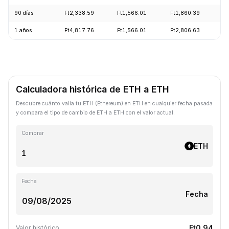
90 días
Ft2,338.59
Ft1,566.01
Ft1,860.39
+
1 años
Ft4,817.76
Ft1,566.01
Ft2,806.63
-
Calculadora histórica de ETH a ETH
Descubre cuánto valía tu ETH (Ethereum) en ETH en cualquier fecha pasada
y compara el tipo de cambio de ETH a ETH con el valor actual.
Comprar
ETH
Fecha
Fecha
Ft0.94
Valor histórico