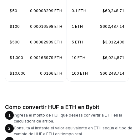
$50
0.00008299 ETH
0.1 ETH
$60,248.71
$100
0.00016598 ETH
1 ETH
$602,487.14
$500
0.00082989 ETH
5 ETH
$3,012,436
$1,000
0.00165979 ETH
10 ETH
$6,024,871
$10,000
0.0166 ETH
100 ETH
$60,248,714
Cómo convertir HUF a ETH en Bybit
Ingresa el monto de HUF que deseas convertir a ETH en la
1
calculadora de arriba.
Consulta al instante el valor equivalente en ETH según el tipo de
2
cambio de HUF a ETH en tiempo real.