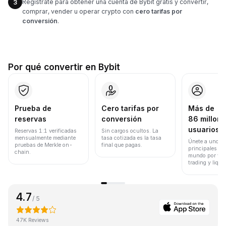
Regístrate para obtener una cuenta de Bybit gratis y convertir,
3
comprar, vender u operar crypto con
cero tarifas por
conversión
.
Por qué convertir en Bybit
Prueba de
Cero tarifas por
Más de
reservas
conversión
86 millone
usuarios
Reservas 1:1 verificadas
Sin cargos ocultos. La
mensualmente mediante
tasa cotizada es la tasa
Únete a uno de
pruebas de Merkle on-
final que pagas.
principales ex
chain.
mundo por vol
trading y liqui
4.7
/ 5
47K Reviews