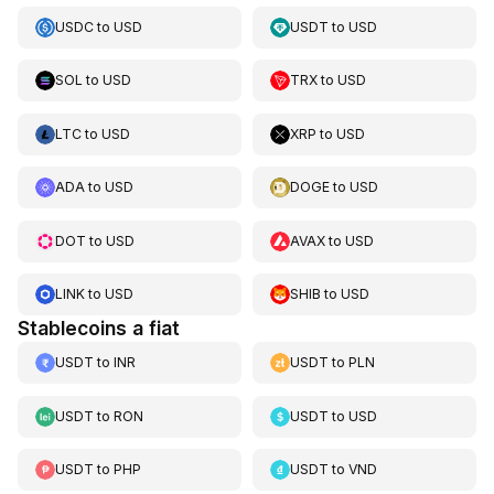
USDC
to
USD
USDT
to
USD
SOL
to
USD
TRX
to
USD
LTC
to
USD
XRP
to
USD
ADA
to
USD
DOGE
to
USD
DOT
to
USD
AVAX
to
USD
LINK
to
USD
SHIB
to
USD
Stablecoins a fiat
USDT
to
INR
USDT
to
PLN
USDT
to
RON
USDT
to
USD
USDT
to
PHP
USDT
to
VND