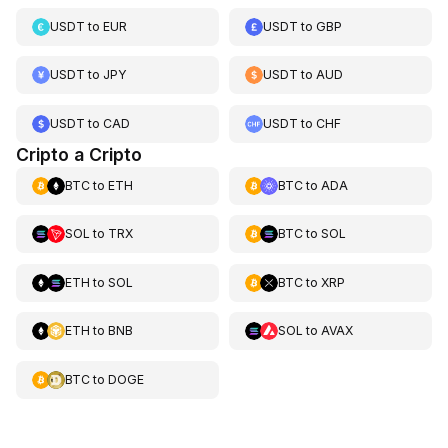
USDT
to
EUR
USDT
to
GBP
USDT
to
JPY
USDT
to
AUD
USDT
to
CAD
USDT
to
CHF
Cripto a Cripto
BTC
to
ETH
BTC
to
ADA
SOL
to
TRX
BTC
to
SOL
ETH
to
SOL
BTC
to
XRP
ETH
to
BNB
SOL
to
AVAX
BTC
to
DOGE