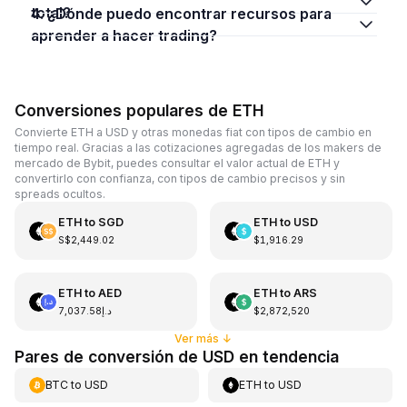
total?
4. ¿Dónde puedo encontrar recursos para
aprender a hacer trading?
Conversiones populares de ETH
Convierte ETH a USD y otras monedas fiat con tipos de cambio en
tiempo real. Gracias a las cotizaciones agregadas de los makers de
mercado de Bybit, puedes consultar el valor actual de ETH y
convertirlo con confianza, con tipos de cambio precisos y sin
spreads ocultos.
ETH
to
SGD
ETH
to
USD
S$2,449.02
$1,916.29
ETH
to
AED
ETH
to
ARS
د.إ7,037.58
$2,872,520
Ver más
↓
Pares de conversión de USD en tendencia
BTC
to
USD
ETH
to
USD