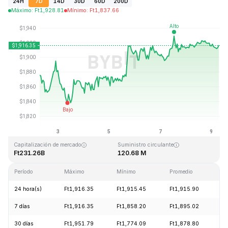
24H
7D
14D
30D
60D
200D
Máximo
:
Ft
1,928.81
Mínimo
:
Ft
1,837.66
Última actualización: 2026-08-09, 06:42 GMT+0
Máximo histórico
Mínimo histórico
Ft4,946.05
Ft0.432979
Capitalización de mercado
Suministro circulante
Ft231.26B
120.68 M
Período
Máximo
Mínimo
Promedio
C
24 hora(s)
Ft1,916.35
Ft1,915.45
Ft1,915.90
+
7 días
Ft1,916.35
Ft1,858.20
Ft1,895.02
+
30 días
Ft1,951.79
Ft1,774.09
Ft1,878.80
+