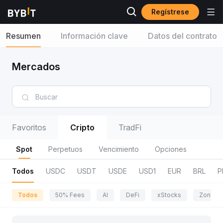
Regístrese
Resumen
Información clave
Datos del contrato
Mercados
Favoritos
Cripto
TradFi
Spot
Perpetuos
Vencimiento
Opciones
Todos
USDC
USDT
USDE
USD1
EUR
BRL
P
Todos
50% Fees
AI
DeFi
xStocks
Zona de