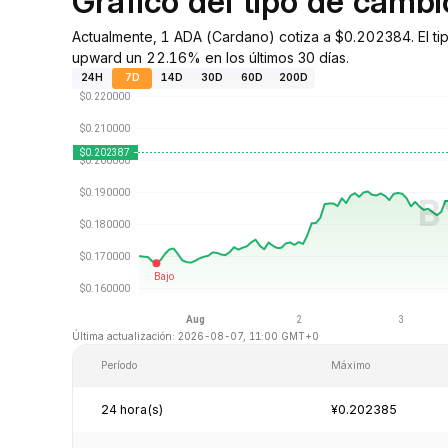
Gráfico del tipo de camb
Actualmente, 1 ADA (Cardano) cotiza a $0.202384. El ti
upward un 22.16% en los últimos 30 días.
24H
7D
14D
30D
60D
200D
Última actualización: 2026-08-07, 11:00 GMT+0
Período
Máximo
24 hora(s)
¥0.202385