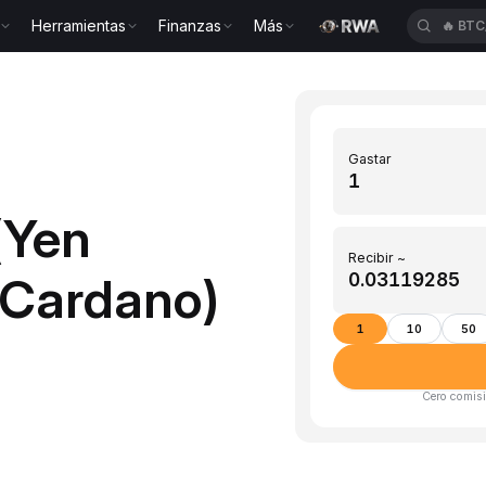
Herramientas
Finanzas
Más
🔥
BTC
Gastar
(Yen
Recibir ~
(Cardano)
1
10
50
Cero comisi