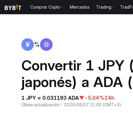
Comprar Cripto
Mercados
Trading
TradFi
Inicio
JPY to ADA
Convertir 1 JPY 
japonés) a ADA 
1 JPY ≈ 0.031193 ADA
▼
-5.04%
24h
Última actualización
：
2026/08/07 11:00
(
GMT+0
)