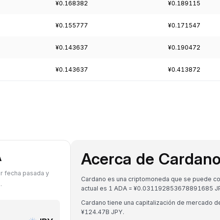
¥0.168382
¥0.189115
¥0.155777
¥0.171547
¥0.143637
¥0.190472
¥0.143637
¥0.413872
Acerca de Cardan
A
er fecha pasada y
Cardano es una criptomoneda que se puede conv
.
actual es 1 ADA = ¥0.031192853678891685 J
Cardano tiene una capitalización de mercado 
¥124.47B JPY.