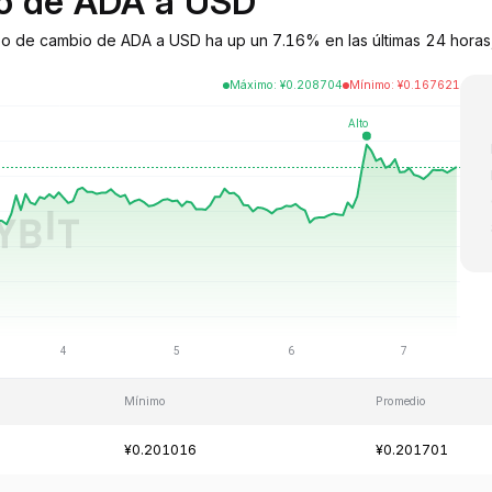
io de ADA a USD
po de cambio de ADA a USD ha up un 7.16% en las últimas 24 horas, 
Máximo
:
¥
0.208704
Mínimo
:
¥
0.167621
Mínimo
Promedio
¥0.201016
¥0.201701