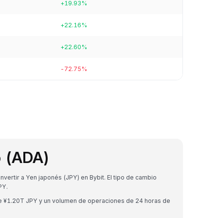
+19.93%
+22.16%
+22.60%
-72.75%
o (ADA)
ertir a Yen japonés (JPY) en Bybit. El tipo de cambio
PY.
de ¥1.20T JPY y un volumen de operaciones de 24 horas de