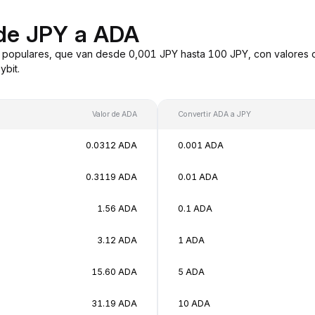
 de JPY a ADA
 populares, que van desde 0,001 JPY hasta 100 JPY, con valores d
bit.
Valor de ADA
Convertir ADA a JPY
0.0312 ADA
0.001 ADA
0.3119 ADA
0.01 ADA
1.56 ADA
0.1 ADA
3.12 ADA
1 ADA
15.60 ADA
5 ADA
31.19 ADA
10 ADA