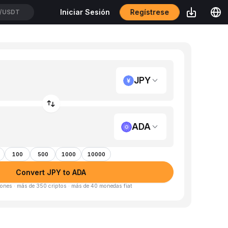
Regístrese
Iniciar Sesión
/USDT
JPY
ADA
100
500
1000
10000
Convert JPY to ADA
ones · más de 350 criptos · más de 40 monedas fiat