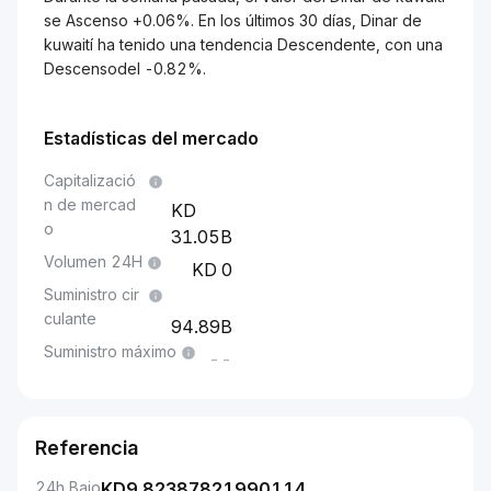
se Ascenso +0.06%. En los últimos 30 días, Dinar de
kuwaití ha tenido una tendencia Descendente, con una
Descensodel -0.82%.
Estadísticas del mercado
Capitalizació
n de mercad
o
31.05B
Volumen 24H
0
Suministro cir
culante
94.89B
Suministro máximo
--
Referencia
24h Bajo
KD
9.82387821990114