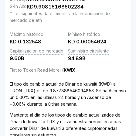
24h Alto
KD
9.90815168502284
* Los siguientes datos muestran la información de
mercado de eth
Máximo histórico
Mínimo histórico
KD
0.132548
KD
0.00054624
Capitalización de mercado
Suministro circulante
9.60B
94.89B
Fiat to Token Read More
:
(KWD)
El tipo de cambio actual de Dinar de kuwaití (KWD) a
TRON (TRX) es de 9.877888546094853. Se ha Ascenso
un 0.00% en las últimas 24 horas y un Ascenso de
+0.06% durante la última semana.
Mantente al día de los tipos de cambio actualizados de
Dinar de kuwaití a TRX y utiliza nuestra herramienta para
convertir Dinar de kuwaití a diferentes criptomonedas
populares sin esfuerzo.