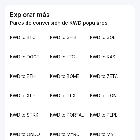
Explorar más
Pares de conversión de KWD populares
KWD to BTC
KWD to SHIB
KWD to SOL
KWD to DOGE
KWD to LTC
KWD to KAS
KWD to ETH
KWD to BOME
KWD to ZETA
KWD to XRP
KWD to TRX
KWD to TON
KWD to STRK
KWD to PORTAL
KWD to PEPE
KWD to ONDO
KWD to MYRO
KWD to MNT