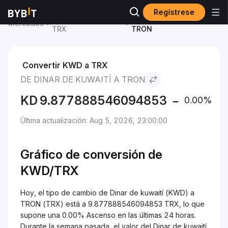
Regístrese
Precio de TRON
Dinar de kuwaití to
Mercados
TRX
TRON
Convertir KWD a TRX
DE DINAR DE KUWAITÍ A TRON
KD
9.877888546094853
0.00%
Última actualización: Aug 5, 2026, 23:00:00
Gráfico de conversión de
KWD/TRX
Hoy, el tipo de cambio de Dinar de kuwaití (KWD) a
TRON (TRX) está a 9.877888546094853 TRX, lo que
supone una 0.00% Ascenso en las últimas 24 horas.
Durante la semana pasada, el valor del Dinar de kuwaití