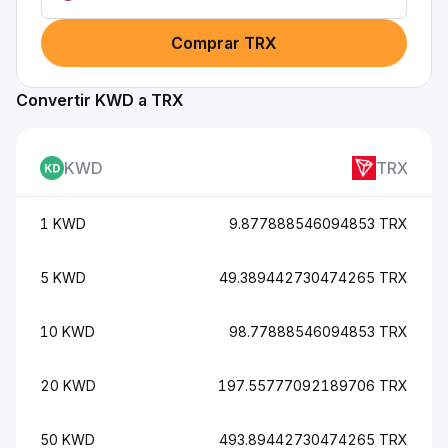
Comprar TRX
Convertir KWD a TRX
KWD
TRX
1 KWD
9.877888546094853 TRX
5 KWD
49.389442730474265 TRX
10 KWD
98.77888546094853 TRX
20 KWD
197.55777092189706 TRX
50 KWD
493.89442730474265 TRX