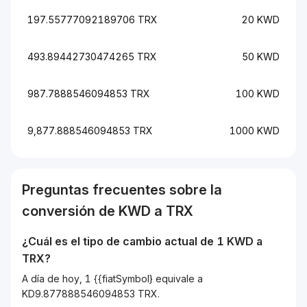
197.55777092189706 TRX
20 KWD
493.89442730474265 TRX
50 KWD
987.7888546094853 TRX
100 KWD
9,877.888546094853 TRX
1000 KWD
Preguntas frecuentes sobre la
conversión de
KWD
a
TRX
¿Cuál es el tipo de cambio actual de 1
KWD
a
TRX
?
A día de hoy, 1 {{fiatSymbol} equivale a
KD9.877888546094853 TRX.