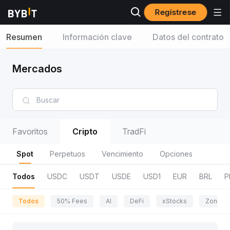
Regístrese
Resumen
Información clave
Datos del contrato
Mercados
Favoritos
Cripto
TradFi
Spot
Perpetuos
Vencimiento
Opciones
Todos
USDC
USDT
USDE
USD1
EUR
BRL
P
Todos
50% Fees
AI
DeFi
xStocks
Zona de