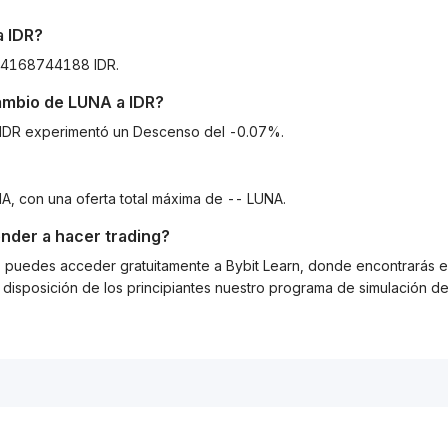
a
IDR
?
194168744188 IDR.
cambio de
LUNA
a
IDR
?
 a IDR experimentó un Descenso del -0.07%.
A, con una oferta total máxima de -- LUNA.
nder a hacer trading?
g, puedes acceder gratuitamente a Bybit Learn, donde encontrarás es
isposición de los principiantes nuestro programa de simulación de 