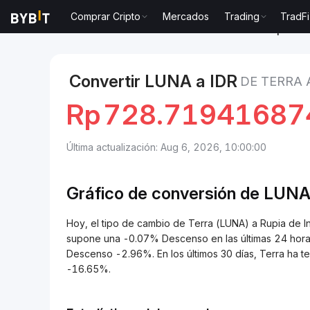
Comprar Cripto
Mercados
Trading
TradFi
Mercados
Precio de Terra LUNA
Terra to Rupia de
Convertir LUNA a IDR
DE TERRA 
Rp
728.71941687
Última actualización: Aug 6, 2026, 10:00:00
Gráfico de conversión de
LUNA
Hoy, el tipo de cambio de Terra (LUNA) a Rupia de
supone una -0.07% Descenso en las últimas 24 horas
Descenso -2.96%. En los últimos 30 días, Terra ha
-16.65%.