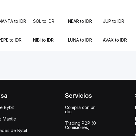
MANTA to IDR
SOL to IDR
NEAR to IDR
JUP to IDR
PEPE to IDR
NIBI to IDR
LUNA to IDR
AVAX to IDR
esa
Servicios
e Bybit
Compra con un
clic
e Mantle
Trading P2P (0
Comisiones)
des de Bybit