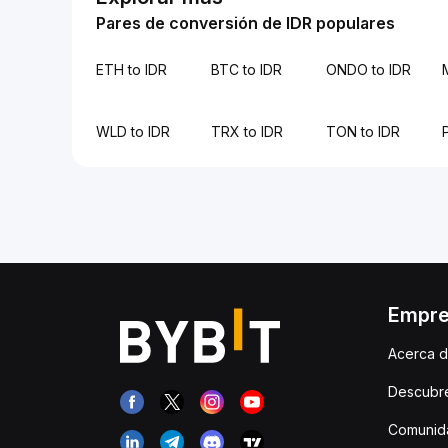
Pares de conversión de IDR populares
ETH to IDR
BTC to IDR
ONDO to IDR
WLD to IDR
TRX to IDR
TON to IDR
Empr
Acerca d
Descubr
Comunida