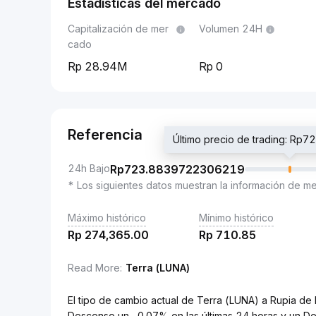
Estadísticas del mercado
Capitalización de mer
Volumen 24H
cado
28.94M
0
Referencia
Último precio de trading: R
24h Bajo
Rp
723.8839722306219
* Los siguientes datos muestran la información de m
Máximo histórico
Mínimo histórico
Rp
274,365.00
Rp
710.85
Read More
:
Terra (LUNA)
El tipo de cambio actual de Terra (LUNA) a Rupia 
Descenso un -0.07% en las últimas 24 horas y un D