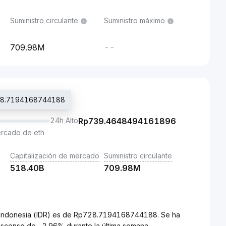
Suministro circulante
Suministro máximo
709.98M
--
p728.7194168744188
24h Alto
Rp
739.4648494161896
ercado de eth
Capitalización de mercado
Suministro circulante
518.40B
709.98M
de Indonesia (IDR) es de Rp728.7194168744188. Se ha
escenso de -2.96% durante la última semana.