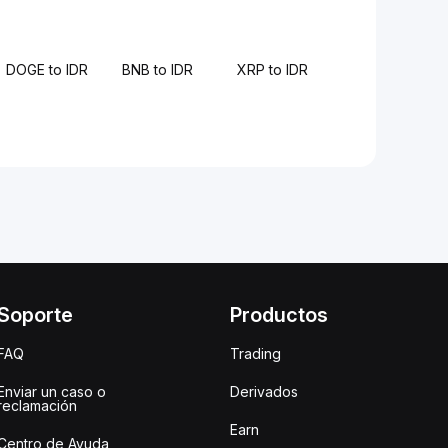
DOGE to IDR
BNB to IDR
XRP to IDR
Soporte
Productos
FAQ
Trading
Enviar un caso o
Derivados
reclamación
Earn
Centro de Ayuda