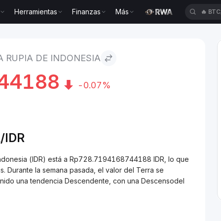
Herramientas
Finanzas
Más
🔥
XAU
 Indonesia
A RUPIA DE INDONESIA
44188
-0.07%
/
IDR
 Indonesia (IDR) está a Rp728.7194168744188 IDR, lo que
. Durante la semana pasada, el valor del Terra se
 tenido una tendencia Descendente, con una Descensodel