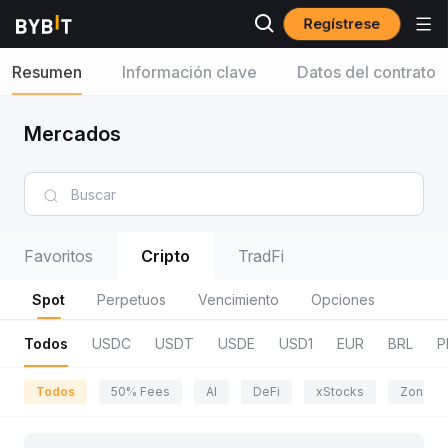
Regístrese
Resumen
Información clave
Datos del contrato
Mercados
Favoritos
Cripto
TradFi
Spot
Perpetuos
Vencimiento
Opciones
Todos
USDC
USDT
USDE
USD1
EUR
BRL
P
Todos
50% Fees
AI
DeFi
xStocks
Zona de