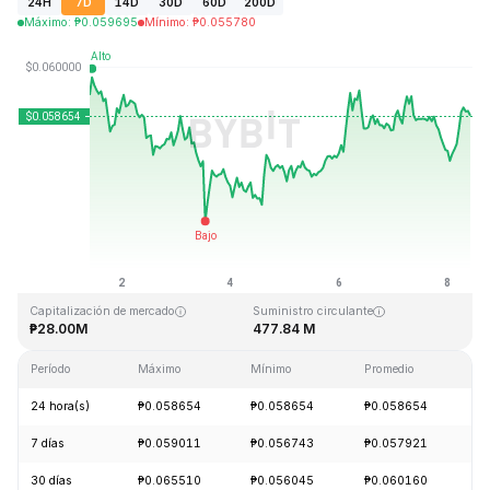
24H
7D
14D
30D
60D
200D
Máximo
:
₱
0.059695
Mínimo
:
₱
0.055780
Última actualización: 2026-08-08, 09:57 GMT+0
Máximo histórico
Mínimo histórico
₱4.05
₱0.054621
Capitalización de mercado
Suministro circulante
₱28.00M
477.84 M
Período
Máximo
Mínimo
Promedio
C
24 hora(s)
₱0.058654
₱0.058654
₱0.058654
+
7 días
₱0.059011
₱0.056743
₱0.057921
-
30 días
₱0.065510
₱0.056045
₱0.060160
+