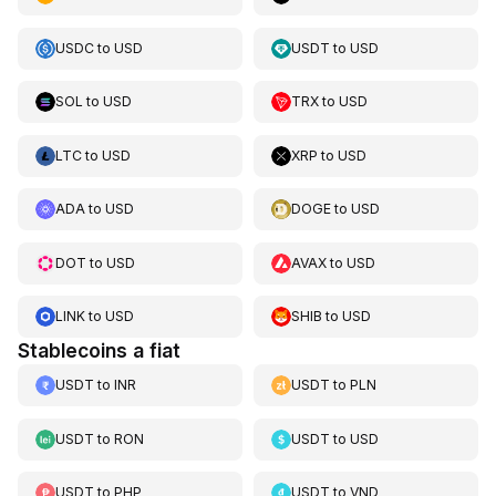
USDC
to
USD
USDT
to
USD
SOL
to
USD
TRX
to
USD
LTC
to
USD
XRP
to
USD
ADA
to
USD
DOGE
to
USD
DOT
to
USD
AVAX
to
USD
LINK
to
USD
SHIB
to
USD
Stablecoins a fiat
USDT
to
INR
USDT
to
PLN
USDT
to
RON
USDT
to
USD
USDT
to
PHP
USDT
to
VND