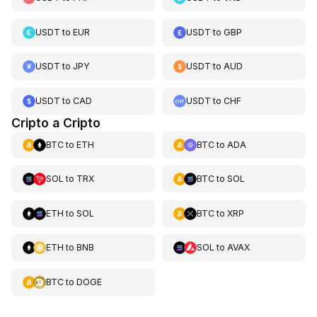
USDT
to
EUR
USDT
to
GBP
USDT
to
JPY
USDT
to
AUD
USDT
to
CAD
USDT
to
CHF
Cripto a Cripto
BTC
to
ETH
BTC
to
ADA
SOL
to
TRX
BTC
to
SOL
ETH
to
SOL
BTC
to
XRP
ETH
to
BNB
SOL
to
AVAX
BTC
to
DOGE