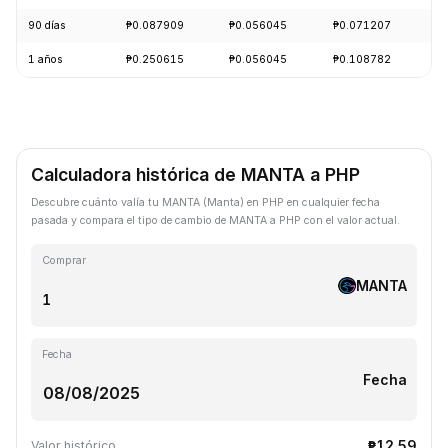
90 días
₱0.087909
₱0.056045
₱0.071207
-
1 años
₱0.250615
₱0.056045
₱0.108782
-
Calculadora histórica de MANTA a PHP
Descubre cuánto valía tu MANTA (Manta) en PHP en cualquier fecha
pasada y compara el tipo de cambio de MANTA a PHP con el valor actual.
Comprar
MANTA
Fecha
Fecha
₱12.59
Valor histórico