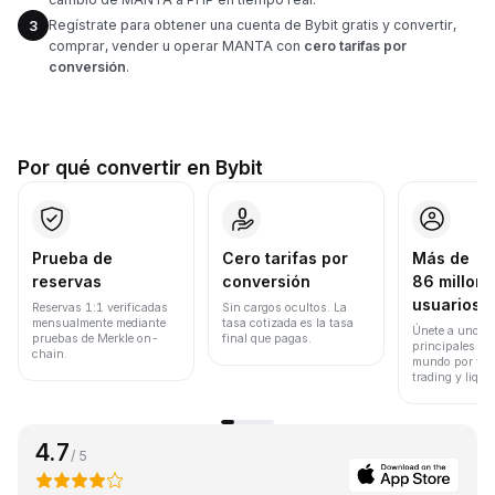
Regístrate para obtener una cuenta de Bybit gratis y convertir,
3
comprar, vender u operar MANTA con
cero tarifas por
conversión
.
Por qué convertir en Bybit
Prueba de
Cero tarifas por
Más de
reservas
conversión
86 millone
usuarios
Reservas 1:1 verificadas
Sin cargos ocultos. La
mensualmente mediante
tasa cotizada es la tasa
Únete a uno de
pruebas de Merkle on-
final que pagas.
principales ex
chain.
mundo por vol
trading y liqui
4.7
/ 5