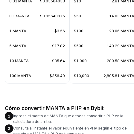
0.01 MANTA
$0.03564038
$10
2.81 MANT
0.1 MANTA
$0.35640375
$50
14.03 MANT
1 MANTA
$3.56
$100
28.06 MANT
5 MANTA
$17.82
$500
140.29 MANT
10 MANTA
$35.64
$1,000
280.58 MANT
100 MANTA
$356.40
$10,000
2,805.81 MANT
Cómo convertir MANTA a PHP en Bybit
Ingresa el monto de MANTA que deseas convertir a PHP en la
1
calculadora de arriba.
Consulta al instante el valor equivalente en PHP según el tipo de
2
cambio de MANTA a PHP en tiempo real.