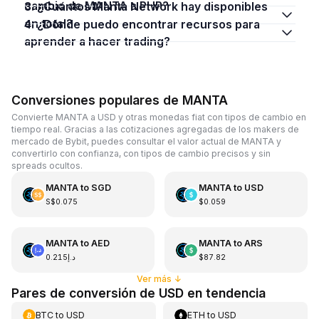
cambio de MANTA a PHP?
3. ¿Cuántos Manta Network hay disponibles
en total?
4. ¿Dónde puedo encontrar recursos para
aprender a hacer trading?
Conversiones populares de MANTA
Convierte MANTA a USD y otras monedas fiat con tipos de cambio en
tiempo real. Gracias a las cotizaciones agregadas de los makers de
mercado de Bybit, puedes consultar el valor actual de MANTA y
convertirlo con confianza, con tipos de cambio precisos y sin
spreads ocultos.
MANTA
to
SGD
MANTA
to
USD
S$0.075
$0.059
MANTA
to
AED
MANTA
to
ARS
د.إ0.215
$87.82
Ver más
↓
Pares de conversión de USD en tendencia
BTC
to
USD
ETH
to
USD