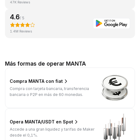
47K Reviews
4.6
/ 5
1.4M Reviews
Más formas de operar MANTA
Compra MANTA con fiat
Compra con tarjeta bancaria, transferencia
bancaria o P2P en más de 60 monedas.
Opera MANTA/USDT en Spot
Accede a una gran liquidez y tarifas de Maker
desde el 0,1%.