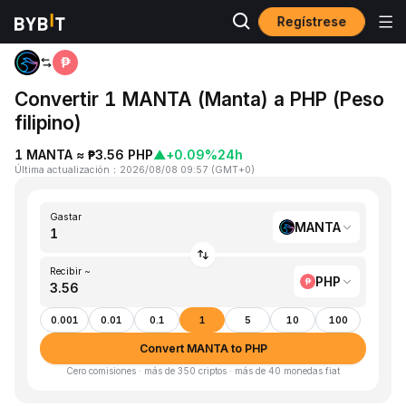
Regístrese
Inicio
MANTA to PHP
Convertir 1 MANTA (Manta) a PHP (Peso
filipino)
1 MANTA ≈ ₱3.56 PHP
▲
+0.09%
24h
Última actualización
：
2026/08/08 09:57
(
GMT+0
)
Gastar
MANTA
Recibir ~
PHP
0.001
0.01
0.1
1
5
10
100
Convert MANTA to PHP
Cero comisiones · más de 350 criptos · más de 40 monedas fiat