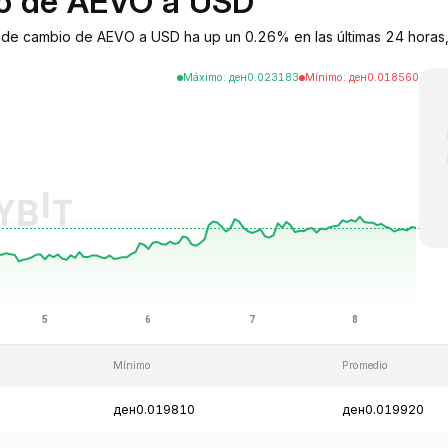
bio de AEVO a USD
 de cambio de AEVO a USD ha up un 0.26% en las últimas 24 horas,
Máximo
:
ден
0.023183
Mínimo
:
ден
0.018560
Mínimo
Promedio
ден0.019810
ден0.019920