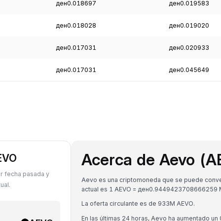
ден0.018697
ден0.019583
ден0.018028
ден0.019020
ден0.017031
ден0.020933
ден0.017031
ден0.045649
Acerca de Aevo (
AEVO
r fecha pasada y
Aevo es una criptomoneda que se puede convert
ual.
actual es 1 AEVO = ден0.9449423708666259 
La oferta circulante es de 933M AEVO.
En las últimas 24 horas, Aevo ha aumentado un