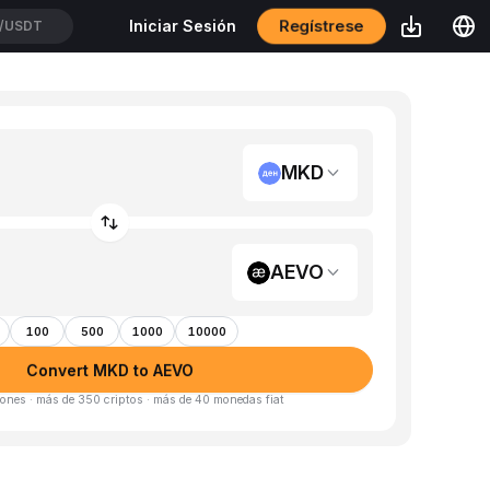
Regístrese
Iniciar Sesión
/USDT
MKD
AEVO
100
500
1000
10000
Convert MKD to AEVO
ones · más de 350 criptos · más de 40 monedas fiat