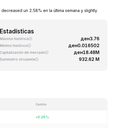
 decreased un 2.58% en la última semana y slightly
Estadísticas
ден3.76
Máximo histórico
ден0.016502
Mínimo histórico
ден18.48M
Capitalización de mercado
932.62 M
Suministro circulante
Cambio
+0.26%