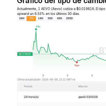
Gráfico del tipo de cam
Actualmente, 1 AEVO (Aevo) cotiza a $0.019816. El tipo
upward un 6.53% en los últimos 30 días.
24H
7D
14D
30D
60D
200D
Última actualización: 2026-08-08, 13:12 GMT+0
Período
Máximo
24 hora(s)
ден0.020029