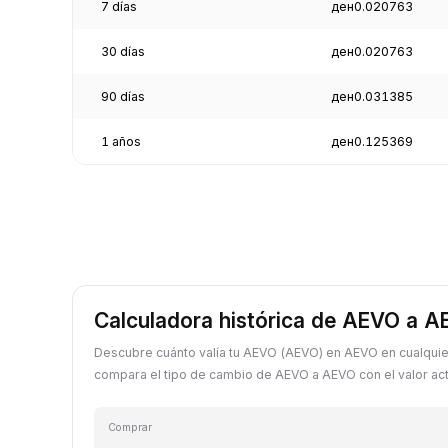
7 días
ден0.020763
30 días
ден0.020763
90 días
ден0.031385
1 años
ден0.125369
Calculadora histórica de AEVO a 
Descubre cuánto valía tu AEVO (AEVO) en AEVO en cualquie
compara el tipo de cambio de AEVO a AEVO con el valor act
Comprar