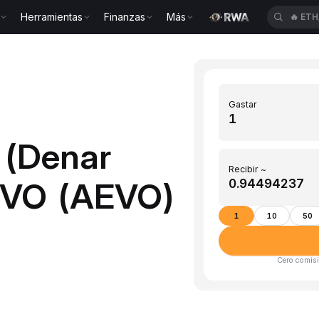
Herramientas
Finanzas
Más
🔥
ETH
Gastar
 (Denar
Recibir ~
EVO (AEVO)
1
10
50
Cero comisi