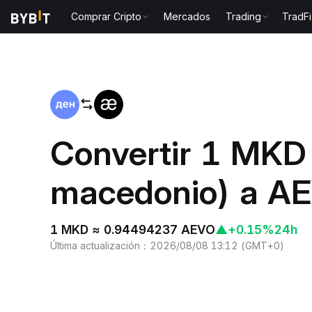
Comprar Cripto
Mercados
Trading
TradFi
Inicio
MKD to AEVO
Convertir 1 MKD
macedonio) a A
1 MKD ≈ 0.94494237 AEVO
▲
+0.15%
24h
Última actualización
：
2026/08/08 13:12
(
GMT+0
)