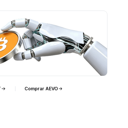
empo
T
Comprar AEVO