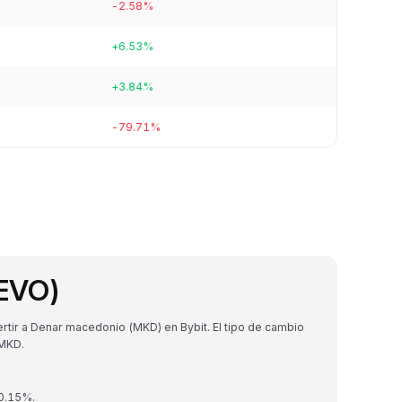
-2.58%
+6.53%
+3.84%
-79.71%
AEVO)
ir a Denar macedonio (MKD) en Bybit. El tipo de cambio
MKD.
 0.15%.